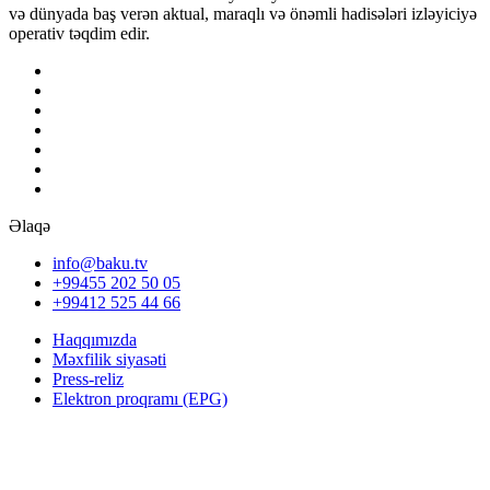
və dünyada baş verən aktual, maraqlı və önəmli hadisələri izləyiciyə
operativ təqdim edir.
Əlaqə
info@baku.tv
+99455 202 50 05
+99412 525 44 66
Haqqımızda
Məxfilik siyasəti
Press-reliz
Elektron proqramı (EPG)