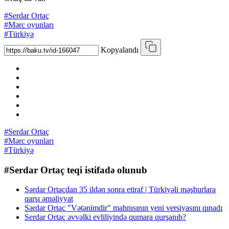
#Serdar Ortaç
#Mərc oyunları
#Türkiyə
Kopyalandı
#Serdar Ortaç
#Mərc oyunları
#Türkiyə
#Serdar Ortaç teqi istifadə olunub
Sərdar Ortaçdan 35 ildən sonra etiraf | Türkiyəli məşhurlara
qarşı əməliyyat
Sərdar Ortaç "Vətənimdir" mahnısının yeni versiyasını qınadı
Serdar Ortaç əvvəlki evliliyində qumara qurşanıb?