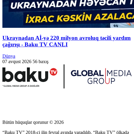
Ukraynadan Aİ-yə 220 milyon avroluq təcili yardım
çağırışı - Baku TV CANLI
Dünya
07 avqust 2026
56 baxış
Bütün hüquqlar qorunur © 2026
“Baku TV” 2018-ci ilin fevral ayında yaradılıb. “Baku TV” ölkədə