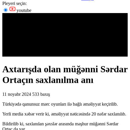
Pleyeri seçin:
youtube
Axtarışda olan müğənni Sərdar
Ortaçın saxlanılma anı
11 noyabr 2024
533 baxış
Türkiyədə qanunsuz mərc oyunları ilə bağlı əməliyyat keçirilib.
Yerli media xəbər verir ki, əməliyyat nəticəsində 20 nəfər saxlanılıb.
Bildirilib ki, saxlanılan şəxslər arasında məşhur müğənni Sərdar
Ortaç da var.