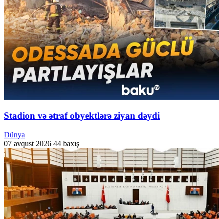
Stadion və ətraf obyektlərə ziyan dəydi
Dünya
07 avqust 2026
44 baxış