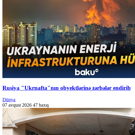
Rusiya "Ukrnafta"nın obyektlərinə zərbələr endirib
Dünya
07 avqust 2026
47 baxış