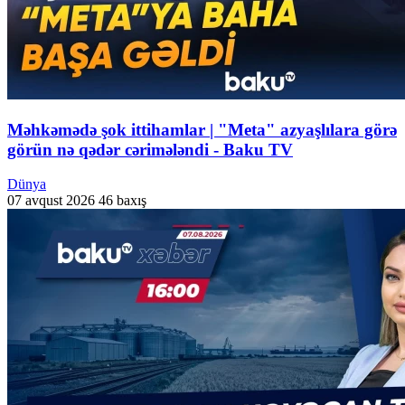
Məhkəmədə şok ittihamlar | "Meta" azyaşlılara görə
görün nə qədər cərimələndi - Baku TV
Dünya
07 avqust 2026
46 baxış