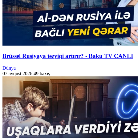
Brüssel Rusiyaya təzyiqi artırır? - Baku TV CANLI
Dünya
07 avqust 2026
49 baxış