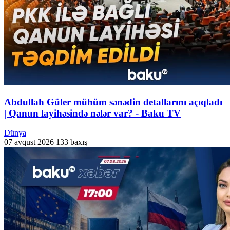
Abdullah Güler mühüm sənədin detallarını açıqladı
| Qanun layihəsində nələr var? - Baku TV
Dünya
07 avqust 2026
133 baxış