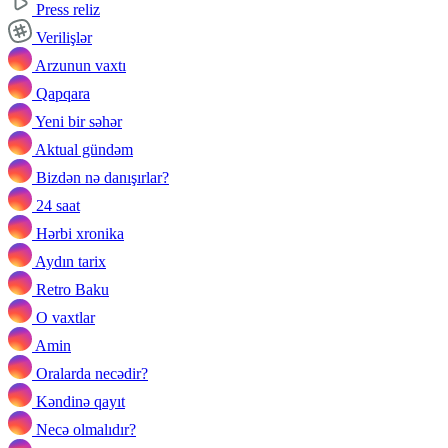
Press reliz
Verilişlər
Arzunun vaxtı
Qapqara
Yeni bir səhər
Aktual gündəm
Bizdən nə danışırlar?
24 saat
Hərbi xronika
Aydın tarix
Retro Baku
O vaxtlar
Amin
Oralarda necədir?
Kəndinə qayıt
Necə olmalıdır?