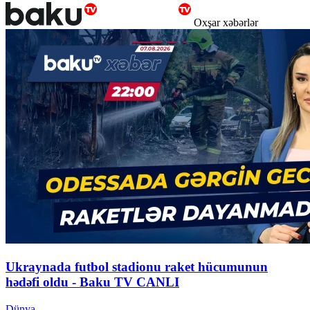
Oxşar xəbərlər
Ukraynada futbol stadionu raket hücumunun
hədəfi oldu - Baku TV CANLI
Dünya