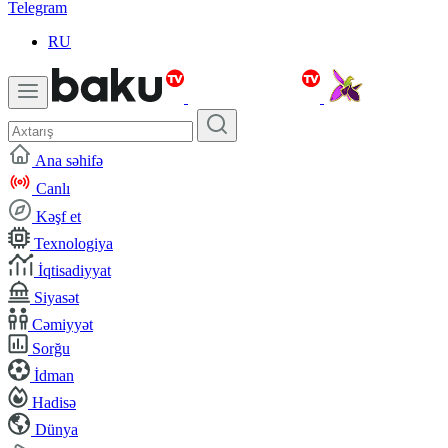
Telegram
RU
Ana səhifə
Canlı
Kəşf et
Texnologiya
İqtisadiyyat
Siyasət
Cəmiyyət
Sorğu
İdman
Hadisə
Dünya