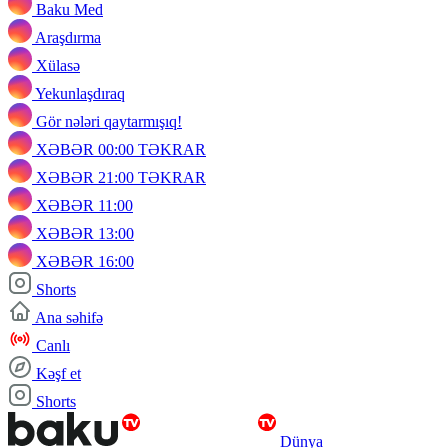
Baku Med
Araşdırma
Xülasə
Yekunlaşdıraq
Gör nələri qaytarmışıq!
XƏBƏR 00:00 TƏKRAR
XƏBƏR 21:00 TƏKRAR
XƏBƏR 11:00
XƏBƏR 13:00
XƏBƏR 16:00
Shorts
Ana səhifə
Canlı
Kəşf et
Shorts
Dünya