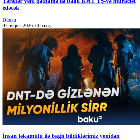
Tərəflər yeni qətnamə ilə bağlı BMT TŞ-yə müraciət
edəcək
Dünya
07 avqust 2026
30 baxış
İnsan təkamülü ilə bağlı bildiklərimiz yenidən