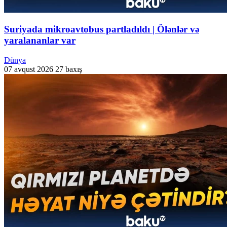
Suriyada mikroavtobus partladıldı | Ölənlər və
yaralananlar var
Dünya
07 avqust 2026
27 baxış