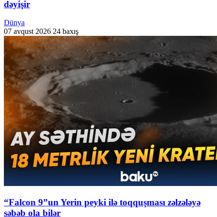
dəyişir
Dünya
07 avqust 2026
24 baxış
“Falcon 9”un Yerin peyki ilə toqquşması zəlzələyə
səbəb ola bilər