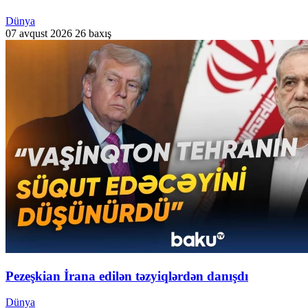
Dünya
07 avqust 2026
26 baxış
Pezeşkian İrana edilən təzyiqlərdən danışdı
Dünya