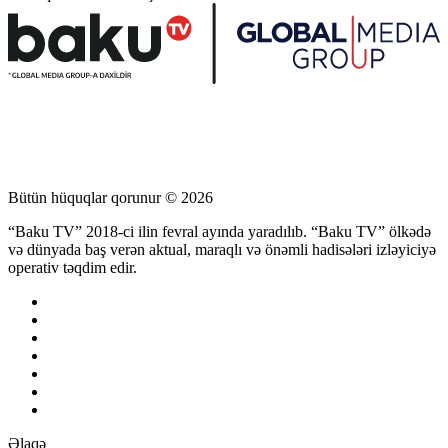
Bütün hüquqlar qorunur © 2026
“Baku TV” 2018-ci ilin fevral ayında yaradılıb. “Baku TV” ölkədə
və dünyada baş verən aktual, maraqlı və önəmli hadisələri izləyiciyə
operativ təqdim edir.
Əlaqə