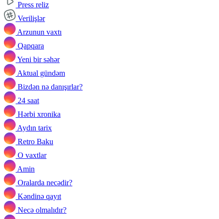
Press reliz
Verilişlər
Arzunun vaxtı
Qapqara
Yeni bir səhər
Aktual gündəm
Bizdən nə danışırlar?
24 saat
Hərbi xronika
Aydın tarix
Retro Baku
O vaxtlar
Amin
Oralarda necədir?
Kəndinə qayıt
Necə olmalıdır?