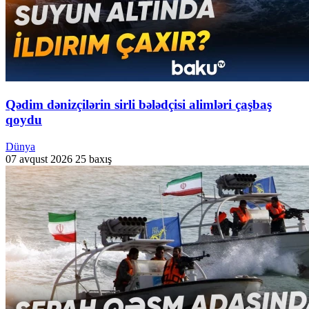
Qədim dənizçilərin sirli bələdçisi alimləri çaşbaş
qoydu
Dünya
07 avqust 2026
25 baxış