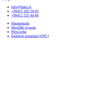
info@baku.tv
+99455 202 50 05
+99412 525 44 66
Haqqımızda
Məxfilik siyasəti
Press-reliz
Elektron proqramı (EPG)