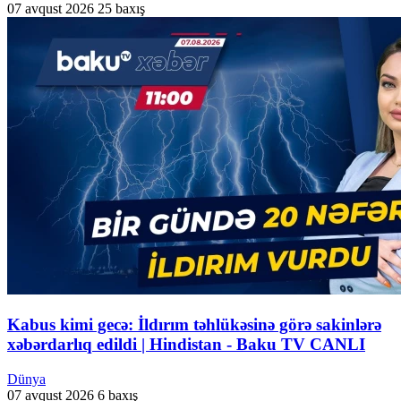
07 avqust 2026
25 baxış
Kabus kimi gecə: İldırım təhlükəsinə görə sakinlərə
xəbərdarlıq edildi | Hindistan - Baku TV CANLI
Dünya
07 avqust 2026
6 baxış