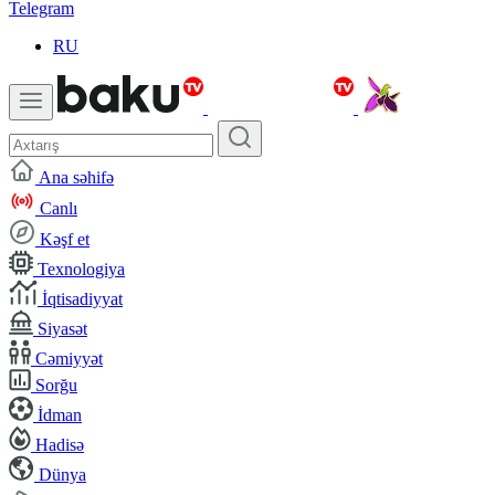
Telegram
RU
Ana səhifə
Canlı
Kəşf et
Texnologiya
İqtisadiyyat
Siyasət
Cəmiyyət
Sorğu
İdman
Hadisə
Dünya