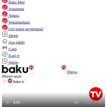
Baku Med
Araşdırma
Xülasə
Yekunlaşdıraq
Gör nələri qaytarmışıq!
Shorts
Ana səhifə
Canlı
Kəşf et
Shorts
Dünya
Pleyeri seçin:
baku tv