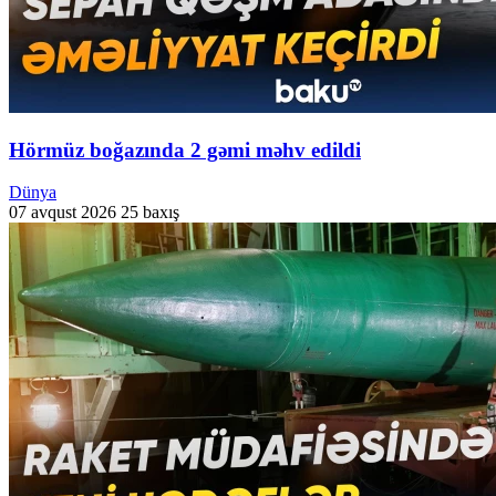
Hörmüz boğazında 2 gəmi məhv edildi
Dünya
07 avqust 2026
25 baxış