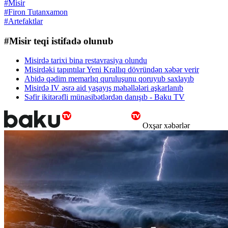
#Misir
#Firon Tutanxamon
#Artefaktlar
#Misir teqi istifadə olunub
Misirdə tarixi bina restavrasiya olundu
Misirdəki tapıntılar Yeni Krallıq dövründən xəbər verir
Abidə qədim memarlıq quruluşunu qoruyub saxlayıb
Misirdə IV əsrə aid yaşayış məhəllələri aşkarlanıb
Səfir ikitərəfli münasibətlərdən danışıb - Baku TV
Oxşar xəbərlər