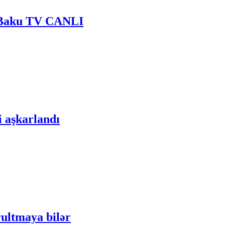
- Baku TV CANLI
i aşkarlandı
rultmaya bilər