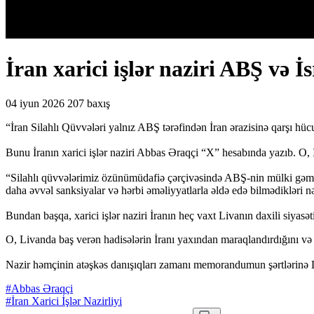
İran xarici işlər naziri ABŞ və 
04 iyun 2026
207 baxış
“İran Silahlı Qüvvələri yalnız ABŞ tərəfindən İran ərazisinə qarşı hüc
Bunu İranın xarici işlər naziri Abbas Əraqçi “X” hesabında yazıb. O, İ
“Silahlı qüvvələrimiz özünümüdafiə çərçivəsində ABŞ-nin mülki gəmiçil
daha əvvəl sanksiyalar və hərbi əməliyyatlarla əldə edə bilmədikləri n
Bundan başqa, xarici işlər naziri İranın heç vaxt Livanın daxili siyasə
O, Livanda baş verən hadisələrin İranı yaxından maraqlandırdığını v
Nazir həmçinin atəşkəs danışıqları zamanı memorandumun şərtlərinə Liv
#Abbas Əraqçi
#İran Xarici İşlər Nazirliyi