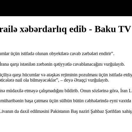
İsrailə xəbərdarlıq edib - Baku TV
umlar üçün istifadə olunan obyektlərə cavab zərbələri endirir”.
rana qarşı istənilən zərbənin qətiyyətlə cavablanacağını vurğulayıb.
iyə qarşı hücumlar və atəşkəs rejiminin pozulması üçün istifadə etdiyi 
əticələrə nail ola bilməyəcəklər”, – deyə Əraqçi vurğulayıb.
tinə müdaxilə etməyə çalışmadığını bildirib. Onun sözlərinə görə, İran L
ə müharibənin başa çatması üçün sülhün bütün cəbhələrində eyni vaxtda
anın da daxil edilməsini Pakistanın Baş naziri Şahbaz Şərifdən xahiş e