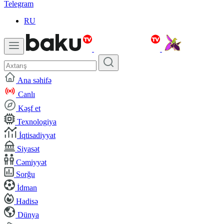
Telegram
RU
Ana səhifə
Canlı
Kəşf et
Texnologiya
İqtisadiyyat
Siyasət
Cəmiyyət
Sorğu
İdman
Hadisə
Dünya