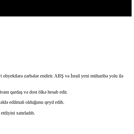
obyektlərə zərbələr endirir. ABŞ və İsrail yeni müharibə yolu ilə
ivanı qardaş və dost ölkə hesab edir.
 əldə edilməli olduğunu qeyd edib.
tdiyini xatırladıb.