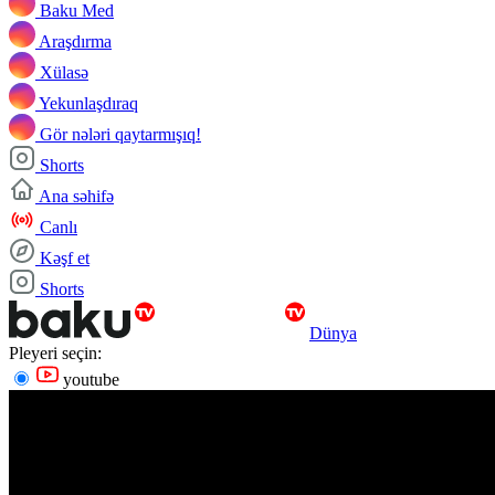
Baku Med
Araşdırma
Xülasə
Yekunlaşdıraq
Gör nələri qaytarmışıq!
Shorts
Ana səhifə
Canlı
Kəşf et
Shorts
Dünya
Pleyeri seçin:
youtube