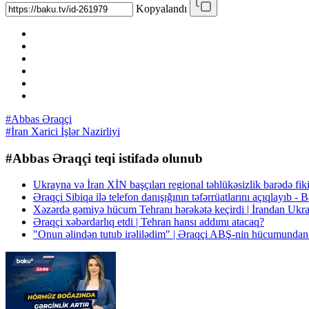
Kopyalandı
#Abbas Əraqçi
#İran Xarici İşlər Nazirliyi
#Abbas Əraqçi teqi istifadə olunub
Ukrayna və İran XİN başçıları regional təhlükəsizlik barədə fiki
Əraqçi Sibiqa ilə telefon danışığının təfərrüatlarını açıqlayıb -
Xəzərdə gəmiyə hücum Tehranı hərəkətə keçirdi | İrandan Ukra
Əraqçi xəbərdarlıq etdi | Tehran hansı addımı atacaq?
"Onun əlindən tutub irəlilədim" | Əraqçi ABŞ-nin hücumundan