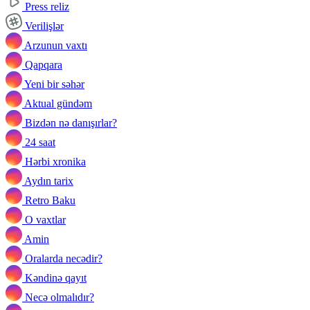
Press reliz
Verilişlər
Arzunun vaxtı
Qapqara
Yeni bir səhər
Aktual gündəm
Bizdən nə danışırlar?
24 saat
Hərbi xronika
Aydın tarix
Retro Baku
O vaxtlar
Amin
Oralarda necədir?
Kəndinə qayıt
Necə olmalıdır?