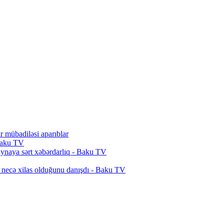
r mübadiləsi aparıblar
 Baku TV
ynaya sərt xəbərdarlıq - Baku TV
 necə xilas olduğunu danışdı - Baku TV