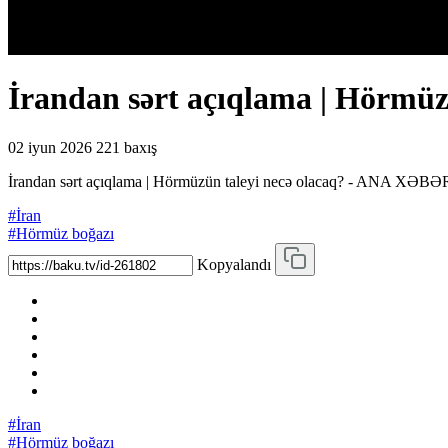
İrandan sərt açıqlama | Hörmü
02 iyun 2026
221 baxış
İrandan sərt açıqlama | Hörmüzün taleyi necə olacaq? - ANA XƏBƏ
#İran
#Hörmüz boğazı
Kopyalandı
#İran
#Hörmüz boğazı