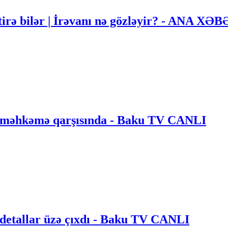
itirə bilər | İrəvanı nə gözləyir? - ANA XƏ
n məhkəmə qarşısında - Baku TV CANLI
i detallar üzə çıxdı - Baku TV CANLI