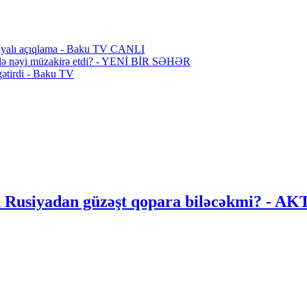
sasiyalı açıqlama - Baku TV CANLI
ilə nəyi müzakirə etdi? - YENİ BİR SƏHƏR
ətirdi - Baku TV
an Rusiyadan güzəşt qopara biləcəkmi? 