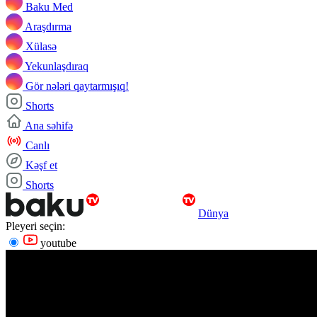
Baku Med
Araşdırma
Xülasə
Yekunlaşdıraq
Gör nələri qaytarmışıq!
Shorts
Ana səhifə
Canlı
Kəşf et
Shorts
Dünya
Pleyeri seçin:
youtube