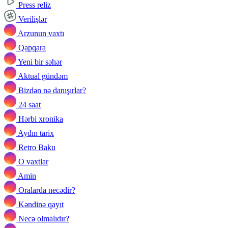
Press reliz
Verilişlər
Arzunun vaxtı
Qapqara
Yeni bir səhər
Aktual gündəm
Bizdən nə danışırlar?
24 saat
Hərbi xronika
Aydın tarix
Retro Baku
O vaxtlar
Amin
Oralarda necədir?
Kəndinə qayıt
Necə olmalıdır?