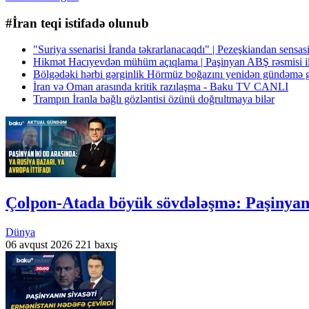
#İran teqi istifadə olunub
"Suriya ssenarisi İranda təkrarlanacaqdı" | Pezeşkiandan sen
Hikmət Hacıyevdən mühüm açıqlama | Paşinyan ABŞ rəsmisi 
Bölgədəki hərbi gərginlik Hörmüz boğazını yenidən gündəmə g
İran və Oman arasında kritik razılaşma - Baku TV CANLI
Trampın İranla bağlı gözləntisi özünü doğrultmaya bilər
Çolpon-Atada böyük sövdələşmə: Paşiny
Dünya
06 avqust 2026
221 baxış