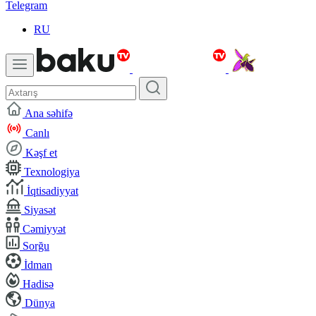
Telegram
RU
Ana səhifə
Canlı
Kəşf et
Texnologiya
İqtisadiyyat
Siyasət
Cəmiyyət
Sorğu
İdman
Hadisə
Dünya