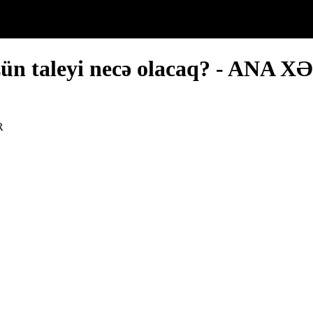
zün taleyi necə olacaq? - ANA 
R