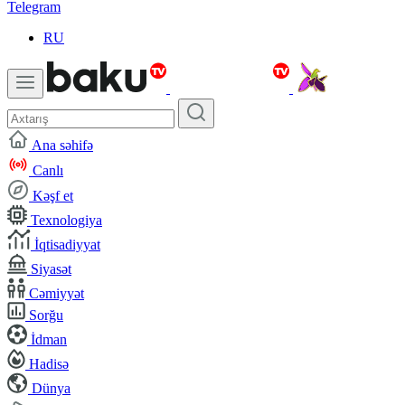
Telegram
RU
Ana səhifə
Canlı
Kəşf et
Texnologiya
İqtisadiyyat
Siyasət
Cəmiyyət
Sorğu
İdman
Hadisə
Dünya