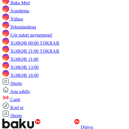
Baku Med
Araşdırma
Xülasə
Yekunlaşdıraq
Gör nələri qaytarmışıq!
XƏBƏR 00:00 TƏKRAR
XƏBƏR 21:00 TƏKRAR
XƏBƏR 11:00
XƏBƏR 13:00
XƏBƏR 16:00
Shorts
Ana səhifə
Canlı
Kəşf et
Shorts
Dünya