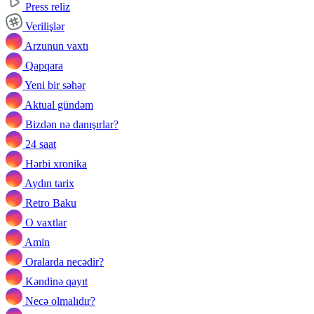
Press reliz
Verilişlər
Arzunun vaxtı
Qapqara
Yeni bir səhər
Aktual gündəm
Bizdən nə danışırlar?
24 saat
Hərbi xronika
Aydın tarix
Retro Baku
O vaxtlar
Amin
Oralarda necədir?
Kəndinə qayıt
Necə olmalıdır?