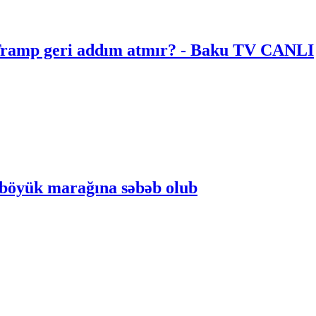
 | Tramp geri addım atmır? - Baku TV CANLI
n böyük marağına səbəb olub