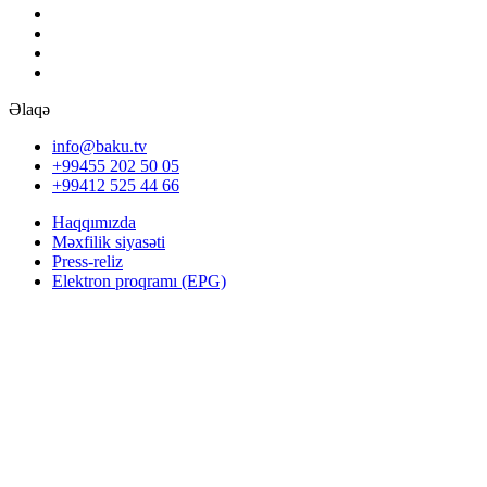
Əlaqə
info@baku.tv
+99455 202 50 05
+99412 525 44 66
Haqqımızda
Məxfilik siyasəti
Press-reliz
Elektron proqramı (EPG)