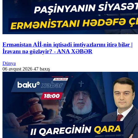
Ermənistan Aİİ-nin iqtisadi imtiyazlarını itirə bilər |
İrəvanı nə gözləyir? - ANA XƏBƏR
Dünya
06 avqust 2026
47 baxış