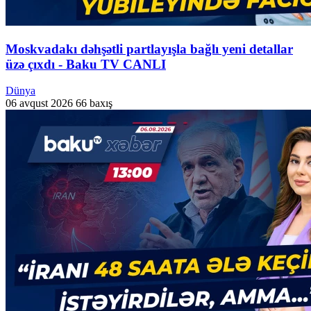
Moskvadakı dəhşətli partlayışla bağlı yeni detallar
üzə çıxdı - Baku TV CANLI
Dünya
06 avqust 2026
66 baxış