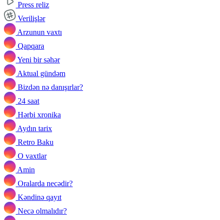
Press reliz
Verilişlər
Arzunun vaxtı
Qapqara
Yeni bir səhər
Aktual gündəm
Bizdən nə danışırlar?
24 saat
Hərbi xronika
Aydın tarix
Retro Baku
O vaxtlar
Amin
Oralarda necədir?
Kəndinə qayıt
Necə olmalıdır?