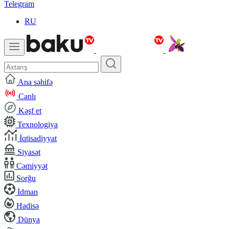
Telegram
RU
Ana səhifə
Canlı
Kəşf et
Texnologiya
İqtisadiyyat
Siyasət
Cəmiyyət
Sorğu
İdman
Hadisə
Dünya