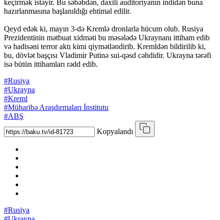
keçirmək istəyir. Bu səbəbdən, daxili auditoriyanın indidən buna
hazırlanmasına başlanıldığı ehtimal edilir.
Qeyd edək ki, mayın 3-də Kremlə dronlarla hücum olub. Rusiya
Prezidentinin mətbuat xidməti bu məsələdə Ukraynanı ittiham edib
və hadisəni terror aktı kimi qiymətləndirib. Kremldən bildirilib ki,
bu, dövlət başçısı Vladimir Putinə sui-qəsd cəhdidir. Ukrayna tərəfi
isə bütün ittihamları rədd edib.
#Rusiya
#Ukrayna
#Kreml
#Müharibə Araşdırmaları İnstitutu
#ABŞ
Kopyalandı
#Rusiya
#Ukrayna