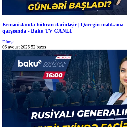
Ermənistanda böhran dərinləşir | Qaregin məhkəmə
qarşısında - Baku TV CANLI
Dünya
06 avqust 2026
52 baxış