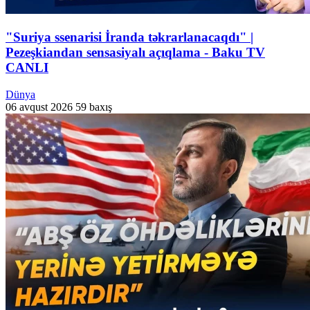
"Suriya ssenarisi İranda təkrarlanacaqdı" |
Pezeşkiandan sensasiyalı açıqlama - Baku TV
CANLI
Dünya
06 avqust 2026
59 baxış