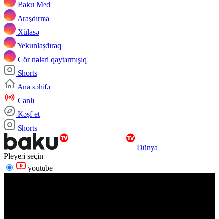
Baku Med
Araşdırma
Xülasə
Yekunlaşdıraq
Gör nələri qaytarmışıq!
Shorts
Ana səhifə
Canlı
Kəşf et
Shorts
Dünya
Pleyeri seçin:
youtube