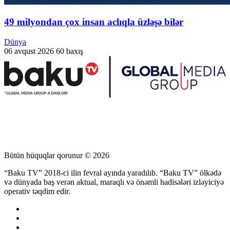
49 milyondan çox insan aclıqla üzləşə bilər
Dünya
06 avqust 2026
60 baxış
Bütün hüquqlar qorunur © 2026
“Baku TV” 2018-ci ilin fevral ayında yaradılıb. “Baku TV” ölkədə
və dünyada baş verən aktual, maraqlı və önəmli hadisələri izləyiciyə
operativ təqdim edir.