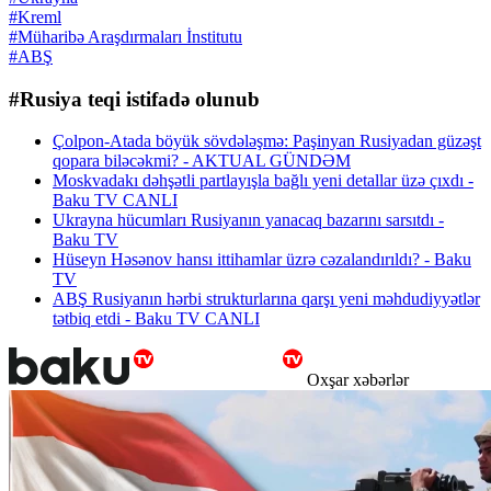
#Kreml
#Müharibə Araşdırmaları İnstitutu
#ABŞ
#Rusiya teqi istifadə olunub
Çolpon-Atada böyük sövdələşmə: Paşinyan Rusiyadan güzəşt
qopara biləcəkmi? - AKTUAL GÜNDƏM
Moskvadakı dəhşətli partlayışla bağlı yeni detallar üzə çıxdı -
Baku TV CANLI
Ukrayna hücumları Rusiyanın yanacaq bazarını sarsıtdı -
Baku TV
Hüseyn Həsənov hansı ittihamlar üzrə cəzalandırıldı? - Baku
TV
ABŞ Rusiyanın hərbi strukturlarına qarşı yeni məhdudiyyətlər
tətbiq etdi - Baku TV CANLI
Oxşar xəbərlər