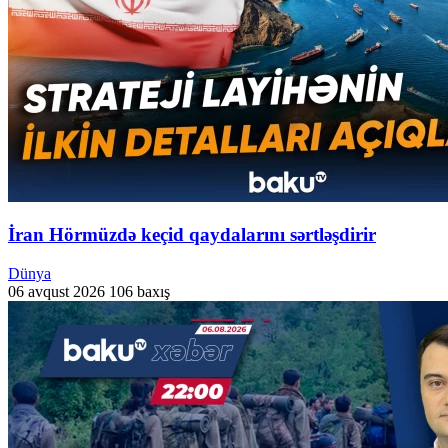
İran Hörmüzdə keçid qaydalarını sərtləşdirir
Dünya
06 avqust 2026
106 baxış