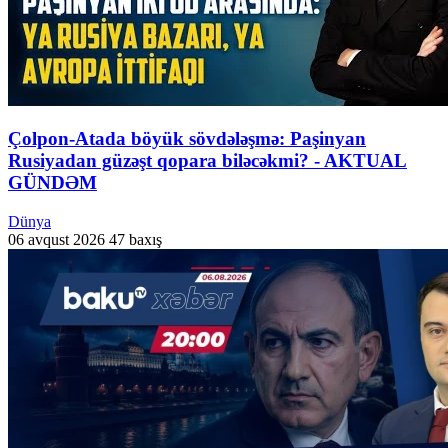
Çolpon-Atada böyük sövdələşmə: Paşinyan
Rusiyadan güzəşt qopara biləcəkmi? - AKTUAL
GÜNDƏM
Dünya
06 avqust 2026
47 baxış