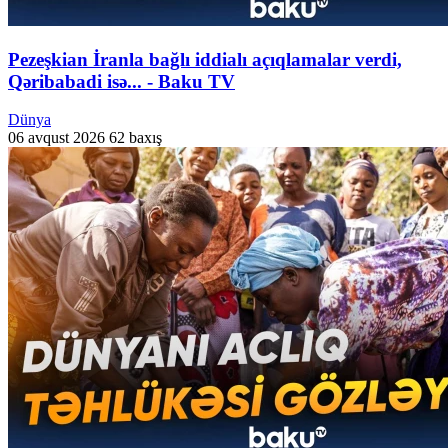
Pezeşkian İranla bağlı iddialı açıqlamalar verdi,
Qəribabadi isə... - Baku TV
Dünya
06 avqust 2026
62 baxış