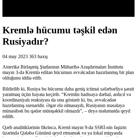
Kremlə hücumu təşkil edən
Rusiyadır?
04 may 2023
363 baxış
Amerika Birləşmiş Ştatlarının Müharibə Araşdırmaları İnstitutu
mayın 3-də Kremlə edilən hücumun əvvəlcədən hazırlanmış bir plan
olduğunu iddia edib.
Bildirilib ki, Rusiya bu hücumu daha geniş ictimai səfərbərliyə şərait
yaratmaq üçün həyata keçirib. “Kremlin hadisəyə dərhal, ardıcıl və
koordinasiyalı reaksiyası da onu göstərir ki, bu, əvvəlcədən
hazırlanmış ssenaridir. Əgər elə olmasaydı, Rusiyanın məsələyə
münasibəti bu qədər mütəşəkkil olmazdı”, – deyə məlumatda qeyd
edilib.
Qərb analitiklərinin fikrincə, Kreml mayın 9-da SSRİ-nin faşizm
üzərində Qələbə Gününü qeyd etməmək və ya lokal miqyasda