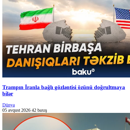
Trampın İranla bağlı gözləntisi özünü doğrultmaya
bilər
Dünya
05 avqust 2026
42 baxış