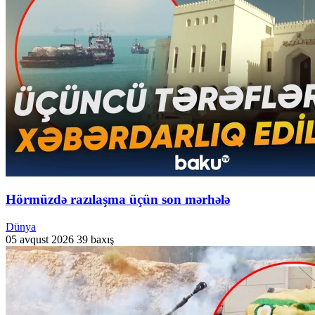
Hörmüzdə razılaşma üçün son mərhələ
Dünya
05 avqust 2026
39 baxış