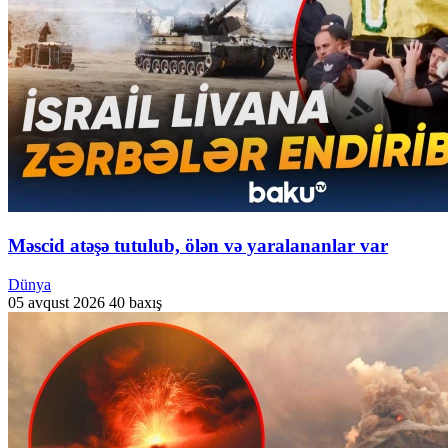
Məscid atəşə tutulub, ölən və yaralananlar var
Dünya
05 avqust 2026
40 baxış