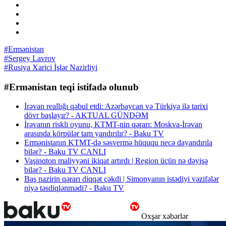
#Ermənistan
#Sergey Lavrov
#Rusiya Xarici İşlər Nazirliyi
#Ermənistan teqi istifadə olunub
İrəvan reallığı qəbul etdi: Azərbaycan və Türkiyə ilə tarixi
dövr başlayır? - AKTUAL GÜNDƏM
İrəvanın riskli oyunu, KTMT-nin qərarı: Moskva-İrəvan
arasında körpülər tam yandırılır? - Baku TV
Ermənistanın KTMT-də səsvermə hüququ necə dayandırıla
bilər? - Baku TV CANLI
Vaşinqton maliyyəni ikiqat artırdı | Region üçün nə dəyişə
bilər? - Baku TV CANLI
Baş nazirin qərarı diqqət çəkdi | Simonyanın istədiyi vəzifələr
niyə təsdiqlənmədi? - Baku TV
Oxşar xəbərlər