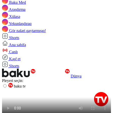
Baku Med
Araşdırma
Xülasə
Yekunlaşdıraq
Gör nələri qaytarmışıq!
Shorts
Ana səhifə
Canlı
Kəşf et
Shorts
Dünya
Pleyeri seçin:
baku tv