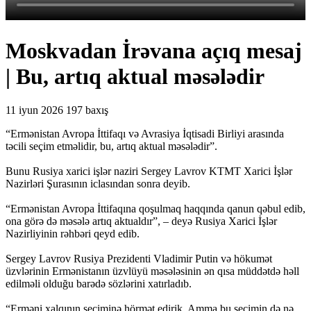
Moskvadan İrəvana açıq mesaj
| Bu, artıq aktual məsələdir
11 iyun 2026
197 baxış
“Ermənistan Avropa İttifaqı və Avrasiya İqtisadi Birliyi arasında
təcili seçim etməlidir, bu, artıq aktual məsələdir”.
Bunu Rusiya xarici işlər naziri Sergey Lavrov KTMT Xarici İşlər
Nazirləri Şurasının iclasından sonra deyib.
“Ermənistan Avropa İttifaqına qoşulmaq haqqında qanun qəbul edib,
ona görə də məsələ artıq aktualdır”, – deyə Rusiya Xarici İşlər
Nazirliyinin rəhbəri qeyd edib.
Sergey Lavrov Rusiya Prezidenti Vladimir Putin və hökumət
üzvlərinin Ermənistanın üzvlüyü məsələsinin ən qısa müddətdə həll
edilməli olduğu barədə sözlərini xatırladıb.
“Erməni xalqının seçiminə hörmət edirik. Amma bu seçimin də nə