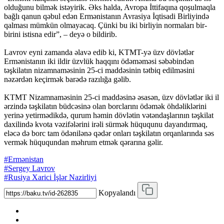
olduğunu bilmək istəyirik. Əks halda, Avropa İttifaqına qoşulmaqla
bağlı qanun qəbul edən Ermənistanın Avrasiya İqtisadi Birliyində
qalması mümkün olmayacaq. Çünki bu iki birliyin normaları bir-
birini istisna edir”, – deyə o bildirib.
Lavrov eyni zamanda əlavə edib ki, KTMT-yə üzv dövlətlər
Ermənistanın iki ildir üzvlük haqqını ödəməməsi səbəbindən
təşkilatın nizamnaməsinin 25-ci maddəsinin tətbiq edilməsini
nəzərdən keçirmək barədə razılığa gəlib.
KTMT Nizamnaməsinin 25-ci maddəsinə əsasən, üzv dövlətlər iki il
ərzində təşkilatın büdcəsinə olan borclarını ödəmək öhdəliklərini
yerinə yetirmədikdə, qurum həmin dövlətin vətəndaşlarının təşkilat
daxilində kvota vəzifələrini irəli sürmək hüququnu dayandırmaq,
eləcə də borc tam ödənilənə qədər onları təşkilatın orqanlarında səs
vermək hüququndan məhrum etmək qərarına gəlir.
#Ermənistan
#Sergey Lavrov
#Rusiya Xarici İşlər Nazirliyi
Kopyalandı