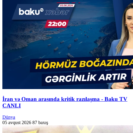
İran və Oman arasında kritik razılaşma - Baku TV
CANLI
Dünya
05 avqust 2026
87 baxış