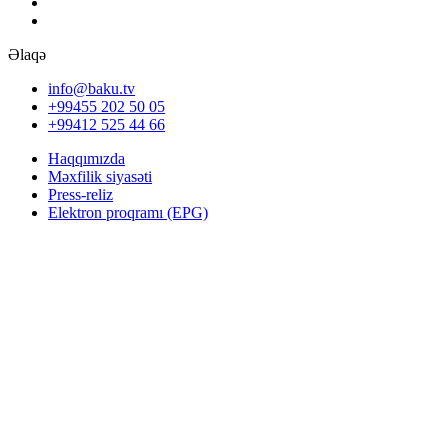
Əlaqə
info@baku.tv
+99455 202 50 05
+99412 525 44 66
Haqqımızda
Məxfilik siyasəti
Press-reliz
Elektron proqramı (EPG)