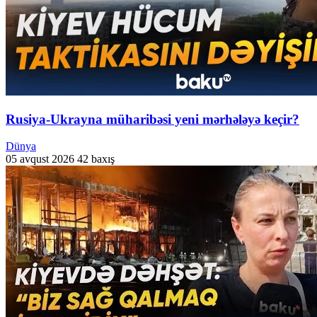
Rusiya-Ukrayna müharibəsi yeni mərhələyə keçir?
Dünya
05 avqust 2026
42 baxış