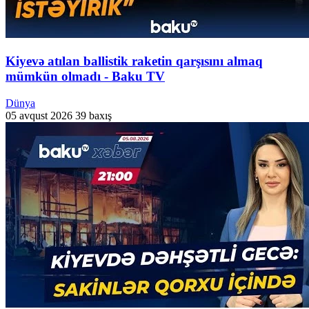
Kiyevə atılan ballistik raketin qarşısını almaq
mümkün olmadı - Baku TV
Dünya
05 avqust 2026
39 baxış