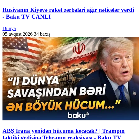
Rusiyanın Kiyevə raket zərbələri ağır nəticələr verdi
- Baku TV CANLI
Dünya
05 avqust 2026
34 baxış
ABŞ İrana yenidən hücuma keçəcək? | Trampın
taktiki gedişinə Tehranın reaksiyası - Baku TV