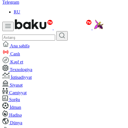
Telegram
RU
Ana səhifə
Canlı
Kəşf et
Texnologiya
İqtisadiyyat
Siyasət
Cəmiyyət
Sorğu
İdman
Hadisə
Dünya