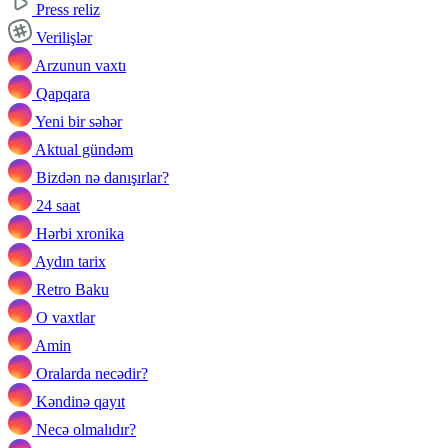
Press reliz
Verilişlər
Arzunun vaxtı
Qapqara
Yeni bir səhər
Aktual gündəm
Bizdən nə danışırlar?
24 saat
Hərbi xronika
Aydın tarix
Retro Baku
O vaxtlar
Amin
Oralarda necədir?
Kəndinə qayıt
Necə olmalıdır?