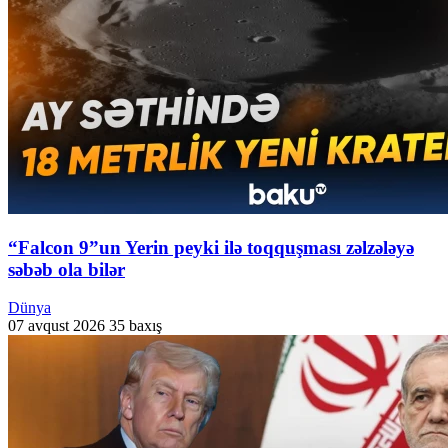
“Falcon 9”un Yerin peyki ilə toqquşması zəlzələyə
səbəb ola bilər
Dünya
07 avqust 2026
35 baxış