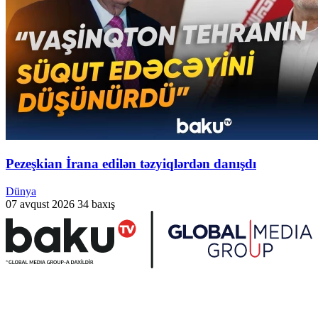
Pezeşkian İrana edilən təzyiqlərdən danışdı
Dünya
07 avqust 2026
34 baxış