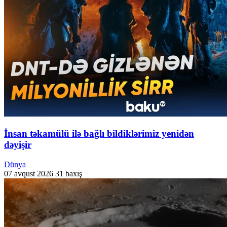
İnsan təkamülü ilə bağlı bildiklərimiz yenidən
dəyişir
Dünya
07 avqust 2026
31 baxış