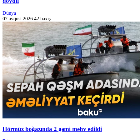
qoydu
Dünya
07 avqust 2026
42 baxış
Hörmüz boğazında 2 gəmi məhv edildi