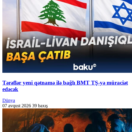
Tərəflər yeni qətnamə ilə bağlı BMT TŞ-yə müraciət
edəcək
Dünya
07 avqust 2026
39 baxış