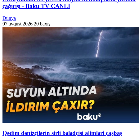
çağırışı - Baku TV CANLI
Dünya
07 avqust 2026
20 baxış
Qədim dənizçilərin sirli bələdçisi alimləri çaşbaş