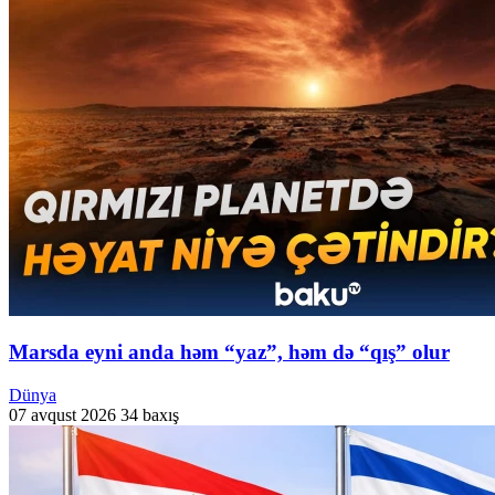
Marsda eyni anda həm “yaz”, həm də “qış” olur
Dünya
07 avqust 2026
34 baxış