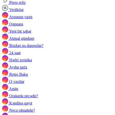
Press reliz
Verilişlər
Arzunun vaxtı
Qapqara
Yeni bir səhər
Aktual gündəm
Bizdən nə danışırlar?
24 saat
Hərbi xronika
Aydın tarix
Retro Baku
O vaxtlar
Amin
Oralarda necədir?
Kəndinə qayıt
Necə olmalıdır?