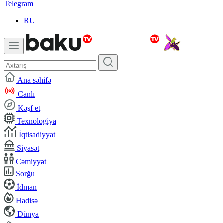
Telegram
RU
Ana səhifə
Canlı
Kəşf et
Texnologiya
İqtisadiyyat
Siyasət
Cəmiyyət
Sorğu
İdman
Hadisə
Dünya