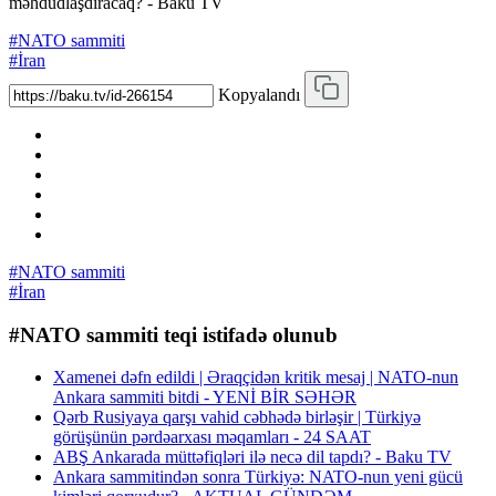
məhdudlaşdıracaq? - Baku TV
#NATO sammiti
#İran
Kopyalandı
#NATO sammiti
#İran
#NATO sammiti teqi istifadə olunub
Xamenei dəfn edildi | Əraqçidən kritik mesaj | NATO-nun
Ankara sammiti bitdi - YENİ BİR SƏHƏR
Qərb Rusiyaya qarşı vahid cəbhədə birləşir | Türkiyə
görüşünün pərdəarxası məqamları - 24 SAAT
ABŞ Ankarada müttəfiqləri ilə necə dil tapdı? - Baku TV
Ankara sammitindən sonra Türkiyə: NATO-nun yeni gücü