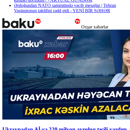
kimləri qorxudur? - AKTUAL GÜNDƏM
Ərdoğandan NATO sammitində vacib mesajlar | Tehran
Vaşinqtonun təklifini rədd etdi - YENİ BİR SƏHƏR
Oxşar xəbərlər
Ukraynadan Aİ-yə 220 milyon avroluq təcili yardım