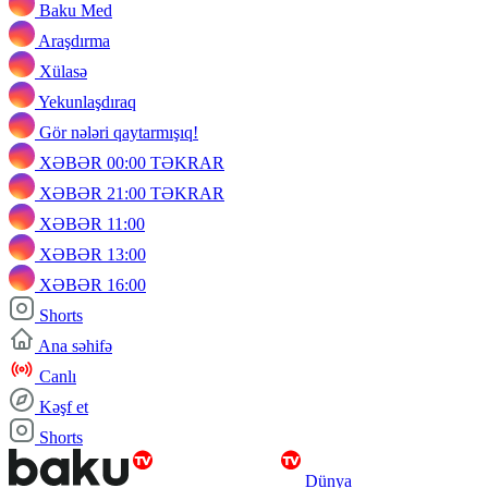
Baku Med
Araşdırma
Xülasə
Yekunlaşdıraq
Gör nələri qaytarmışıq!
XƏBƏR 00:00 TƏKRAR
XƏBƏR 21:00 TƏKRAR
XƏBƏR 11:00
XƏBƏR 13:00
XƏBƏR 16:00
Shorts
Ana səhifə
Canlı
Kəşf et
Shorts
Dünya