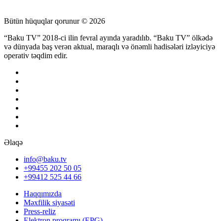
Bütün hüquqlar qorunur © 2026
“Baku TV” 2018-ci ilin fevral ayında yaradılıb. “Baku TV” ölkədə
və dünyada baş verən aktual, maraqlı və önəmli hadisələri izləyiciyə
operativ təqdim edir.
Əlaqə
info@baku.tv
+99455 202 50 05
+99412 525 44 66
Haqqımızda
Məxfilik siyasəti
Press-reliz
Elektron proqramı (EPG)