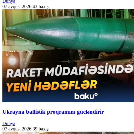
Dünya
07 avqust 2026
43 baxış
Ukrayna ballistik proqramını gücləndirir
Dünya
07 avqust 2026
39 baxış