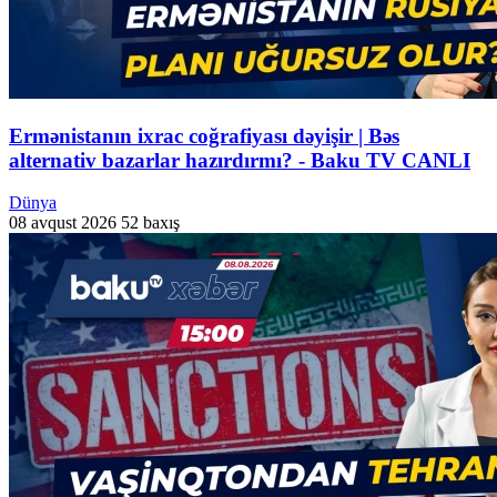
Ermənistanın ixrac coğrafiyası dəyişir | Bəs
alternativ bazarlar hazırdırmı? - Baku TV CANLI
Dünya
08 avqust 2026
52 baxış