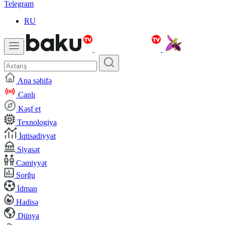
Telegram
RU
Ana səhifə
Canlı
Kəşf et
Texnologiya
İqtisadiyyat
Siyasət
Cəmiyyət
Sorğu
İdman
Hadisə
Dünya