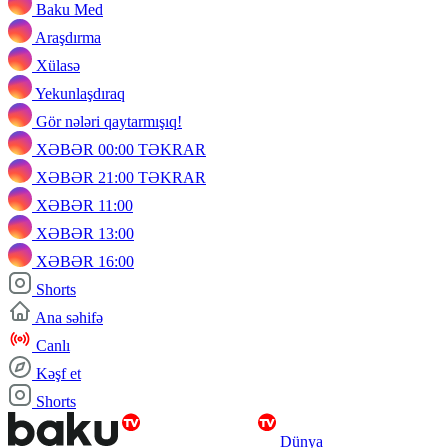
Baku Med
Araşdırma
Xülasə
Yekunlaşdıraq
Gör nələri qaytarmışıq!
XƏBƏR 00:00 TƏKRAR
XƏBƏR 21:00 TƏKRAR
XƏBƏR 11:00
XƏBƏR 13:00
XƏBƏR 16:00
Shorts
Ana səhifə
Canlı
Kəşf et
Shorts
Dünya