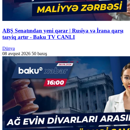
ABŞ Senatından yeni qərar | Rusiya və İrana qarşı
təzyiq artır - Baku TV CANLI
Dünya
08 avqust 2026
50 baxış