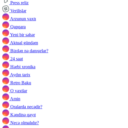
Press reliz
Verilişlər
Arzunun vaxtı
Qapqara
Yeni bir səhər
Aktual gündəm
Bizdən nə danışırlar?
24 saat
Hərbi xronika
Aydın tarix
Retro Baku
O vaxtlar
Amin
Oralarda necədir?
Kəndinə qayıt
Necə olmalıdır?