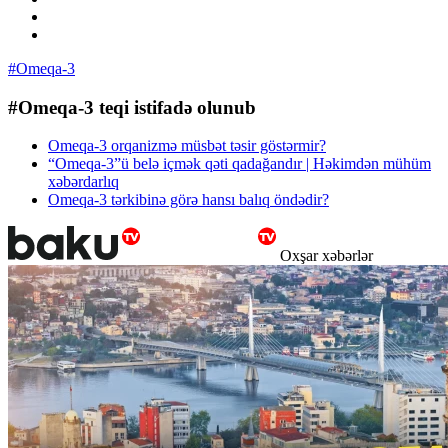
#Omeqa-3
#Omeqa-3 teqi istifadə olunub
Omeqa-3 orqanizmə müsbət təsir göstərmir?
“Omeqa-3”ü belə içmək qəti qadağandır | Həkimdən mühüm
xəbərdarlıq
Omeqa-3 tərkibinə görə hansı balıq öndədir?
Oxşar xəbərlər