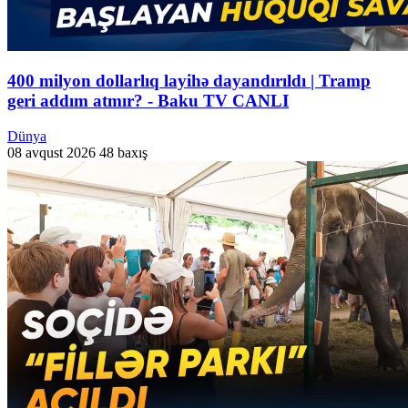
400 milyon dollarlıq layihə dayandırıldı | Tramp
geri addım atmır? - Baku TV CANLI
Dünya
08 avqust 2026
48 baxış