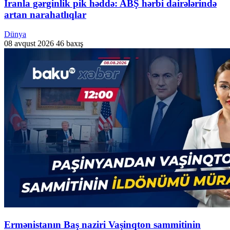
İranla gərginlik pik həddə: ABŞ hərbi dairələrində
artan narahatlıqlar
Dünya
08 avqust 2026
46 baxış
Ermənistanın Baş naziri Vaşinqton sammitinin