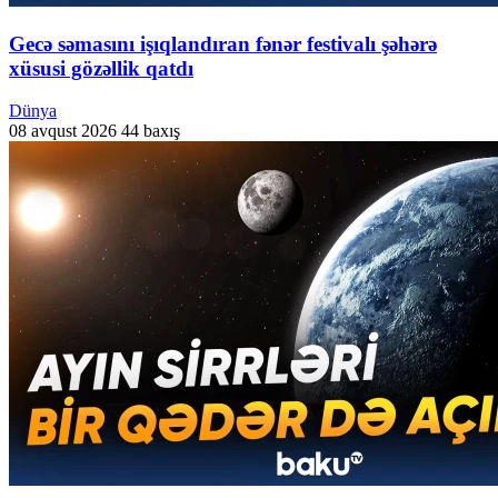
Gecə səmasını işıqlandıran fənər festivalı şəhərə
xüsusi gözəllik qatdı
Dünya
08 avqust 2026
44 baxış