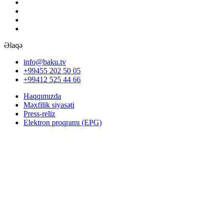
Əlaqə
info@baku.tv
+99455 202 50 05
+99412 525 44 66
Haqqımızda
Məxfilik siyasəti
Press-reliz
Elektron proqramı (EPG)