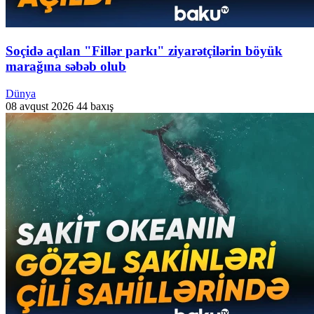
Soçidə açılan "Fillər parkı" ziyarətçilərin böyük
marağına səbəb olub
Dünya
08 avqust 2026
44 baxış