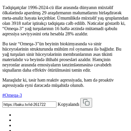
Tədqiqatçılar 1996-2024-cü illər arasında dünyanın müxtəlif
ölkələrində aparılmış 29 araşdırmanın məlumatlarını birləşdirərək
meta-analiz həyata keçiriblər. Ümumilikdə müxtəlif yaş qruplarından
olan 3918 nəfər iştirakçı tədqiqata cəlb edilib. Nəticələr göstərib ki,
“Omeqa-3” yağ turşularının 16 həftə ərzində mütəmadi qəbulu
aqressiya səviyyəsini orta hesabla 28% azaldır.
Bu təsir “Omeqa-3”ün beyinin biokimyasında və sinir
hüceyrələrinin strukturunda mühüm rol oynaması ilə bağlıdır. Bu
yağ turşuları sinir hüceyrələrinin membranlarının əsas tikinti
materialıdır və beyində iltihabi prosesləri azaldır. Həmçinin
neyronlar arasında emosiyaların tənzimlənməsinə cavabdeh
siqnalların daha effektiv ötürülməsini təmin edir.
Maraqlıdır ki, təsir həm reaktiv aqressiyada, həm də proaktiv
aqressiyada eyni dərəcədə müşahidə olunub.
#Omeqa-3
Kopyalandı