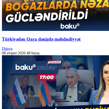
Türkiyədən Qara dənizdə məhdudiyyət
Dünya
08 avqust 2026
48 baxış