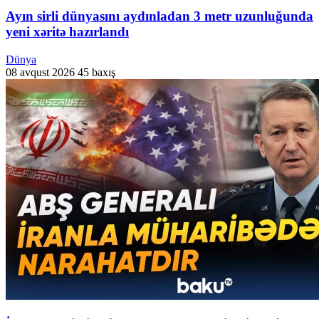
Ayın sirli dünyasını aydınladan 3 metr uzunluğunda
yeni xəritə hazırlandı
Dünya
08 avqust 2026
45 baxış