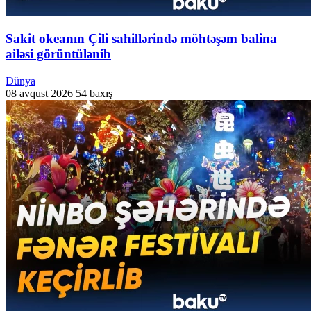
Sakit okeanın Çili sahillərində möhtəşəm balina
ailəsi görüntülənib
Dünya
08 avqust 2026
54 baxış