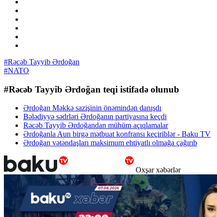
#Rəcəb Tayyib Ərdoğan
#NATO
#Rəcəb Tayyib Ərdoğan teqi istifadə olunub
Ərdoğan Məkkə sazişinin önəmindən danışdı
Bələdiyyə sədrləri Ərdoğanın partiyasına keçdi
Rəcəb Tayyib Ərdoğandan mühüm açıqlamalar
Ərdoğanla Aun birgə mətbuat konfransı keçiriblər - Baku TV
Ərdoğan vətəndaşları maksimum ehtiyatlı olmağa çağırıb
Oxşar xəbərlər