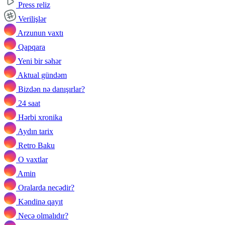
Press reliz
Verilişlər
Arzunun vaxtı
Qapqara
Yeni bir səhər
Aktual gündəm
Bizdən nə danışırlar?
24 saat
Hərbi xronika
Aydın tarix
Retro Baku
O vaxtlar
Amin
Oralarda necədir?
Kəndinə qayıt
Necə olmalıdır?