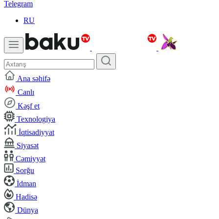
Telegram
RU
Ana səhifə
Canlı
Kəşf et
Texnologiya
İqtisadiyyat
Siyasət
Cəmiyyət
Sorğu
İdman
Hadisə
Dünya