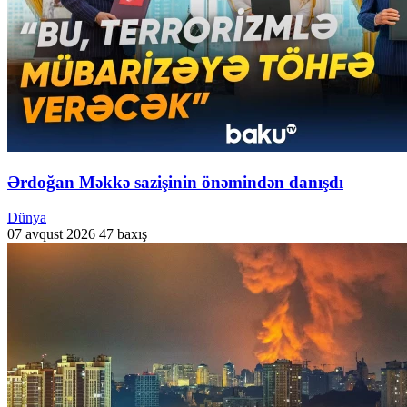
Ərdoğan Məkkə sazişinin önəmindən danışdı
Dünya
07 avqust 2026
47 baxış