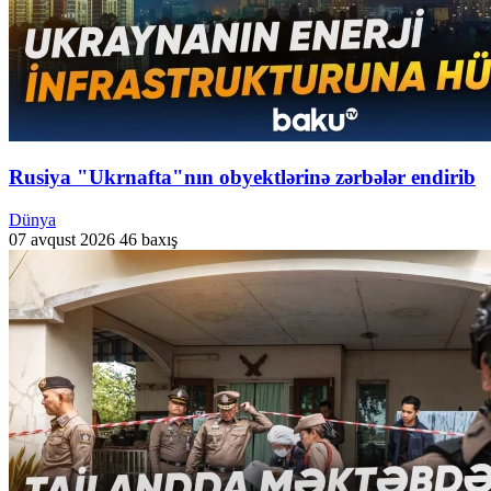
Rusiya "Ukrnafta"nın obyektlərinə zərbələr endirib
Dünya
07 avqust 2026
46 baxış