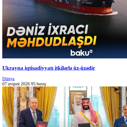
Ukrayna iqtisadiyyatı itkilərlə üz-üzədir
Dünya
07 avqust 2026
95 baxış