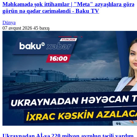
Məhkəmədə şok ittihamlar | "Meta" azyaşlılara görə
görün nə qədər cərimələndi - Baku TV
Dünya
07 avqust 2026
45 baxış
Ukraynadan Aİ-yə 220 milyon avroluq təcili yardım