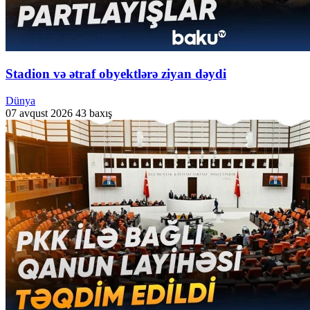
Stadion və ətraf obyektlərə ziyan dəydi
Dünya
07 avqust 2026
43 baxış