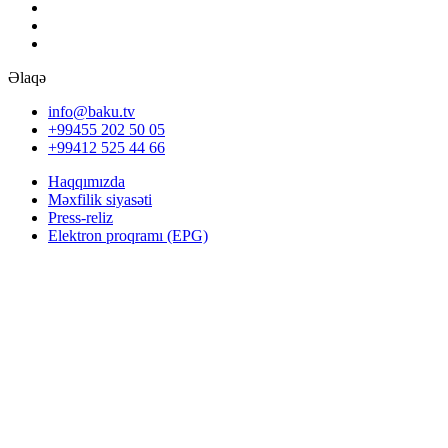
Əlaqə
info@baku.tv
+99455 202 50 05
+99412 525 44 66
Haqqımızda
Məxfilik siyasəti
Press-reliz
Elektron proqramı (EPG)