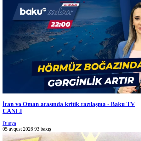
İran və Oman arasında kritik razılaşma - Baku TV
CANLI
Dünya
05 avqust 2026
93 baxış