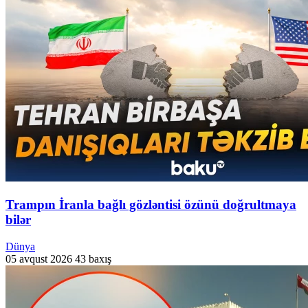
Trampın İranla bağlı gözləntisi özünü doğrultmaya
bilər
Dünya
05 avqust 2026
43 baxış