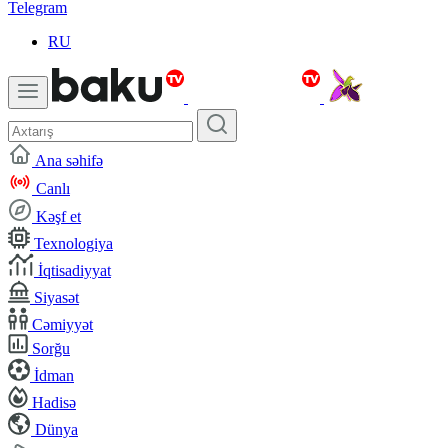
Telegram
RU
Ana səhifə
Canlı
Kəşf et
Texnologiya
İqtisadiyyat
Siyasət
Cəmiyyət
Sorğu
İdman
Hadisə
Dünya