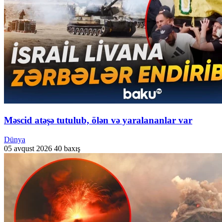
Məscid atəşə tutulub, ölən və yaralananlar var
Dünya
05 avqust 2026
40 baxış