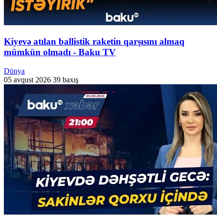
Kiyevə atılan ballistik raketin qarşısını almaq
mümkün olmadı - Baku TV
Dünya
05 avqust 2026
39 baxış