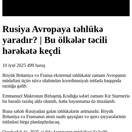
Rusiya Avropaya təhlükə
yaradır? | Bu ölkələr təcili
hərəkətə keçdi
10 iyul 2025
499 baxış
Böyük Britaniya və Fransa ekstremal təhlükələr zamanı Avropanın
müdafiəsi üçün nüvə silahından koordinasiyalı istifadə haqqında
razılığa gəlib.
Emmanuel Makronun Birləşmiş Krallığa səfəri zamanı Kir Starmerlə
bu barədə razılıq əldə olunub, hətta bəyannamə də imzalanıb.
Buna səbəb Rusiyadan gələn təhlükələrin artmasıdır. Böyük
Britaniya və Fransanın atom sualtı qayıqları və qırıcı təyyarələrinin
istifadəsi birgə planlaşdırılacaq.
Qeyd edək ki, 2025-ci ildə Avropanın müdafiəsi ilə bağlı