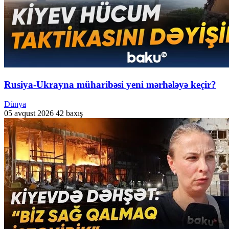
Rusiya-Ukrayna müharibəsi yeni mərhələyə keçir?
Dünya
05 avqust 2026
42 baxış