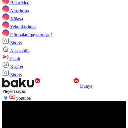
Baku Med
Araşdırma
Xülasə
Yekunlaşdıraq
Gör nələri qaytarmışıq!
Shorts
Ana səhifə
Canlı
Kəşf et
Shorts
Dünya
Pleyeri seçin:
youtube