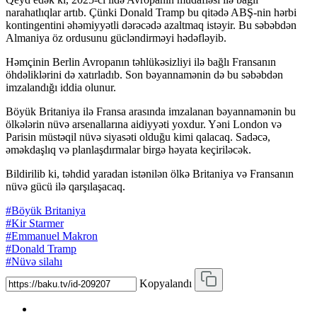
narahatlıqlar artıb. Çünki Donald Tramp bu qitədə ABŞ-nin hərbi
kontingentini əhəmiyyətli dərəcədə azaltmaq istəyir. Bu səbəbdən
Almaniya öz ordusunu gücləndirməyi hədəfləyib.
Həmçinin Berlin Avropanın təhlükəsizliyi ilə bağlı Fransanın
öhdəliklərini də xatırladıb. Son bəyannamənin də bu səbəbdən
imzalandığı iddia olunur.
Böyük Britaniya ilə Fransa arasında imzalanan bəyannamənin bu
ölkələrin nüvə arsenallarına aidiyyəti yoxdur. Yəni London və
Parisin müstəqil nüvə siyasəti olduğu kimi qalacaq. Sadəcə,
əməkdaşlıq və planlaşdırmalar birgə həyata keçiriləcək.
Bildirilib ki, təhdid yaradan istənilən ölkə Britaniya və Fransanın
nüvə gücü ilə qarşılaşacaq.
#Böyük Britaniya
#Kir Starmer
#Emmanuel Makron
#Donald Tramp
#Nüvə silahı
Kopyalandı