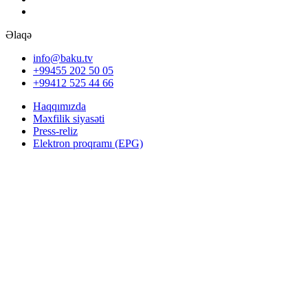
Əlaqə
info@baku.tv
+99455 202 50 05
+99412 525 44 66
Haqqımızda
Məxfilik siyasəti
Press-reliz
Elektron proqramı (EPG)