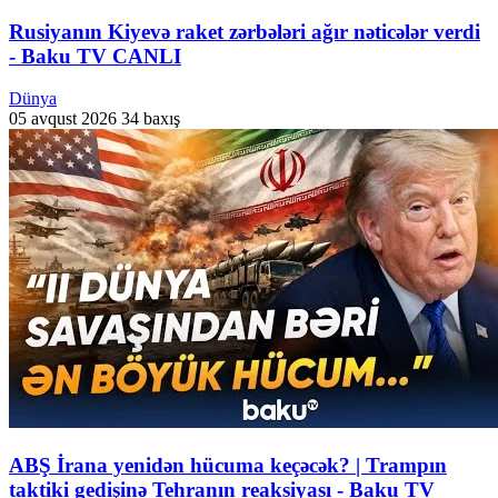
Rusiyanın Kiyevə raket zərbələri ağır nəticələr verdi
- Baku TV CANLI
Dünya
05 avqust 2026
34 baxış
ABŞ İrana yenidən hücuma keçəcək? | Trampın
taktiki gedişinə Tehranın reaksiyası - Baku TV