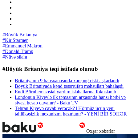
#Böyük Britaniya
#Kir Starmer
#Emmanuel Makron
#Donald Tramp
#Nüvə silahı
#Böyük Britaniya teqi istifadə olunub
Britaniyanın 9 həbsxanasında xərçəng riski aşkarlandı
Böyük Britaniyada kənd təsərrüfatı məhsulları bahalaşdı
Endi Börnhem sosial yardım islahatlarına fokuslanıb
Londonun Kiyevlə ilk təmasının arxasında hansı hərbi və
siyasi hesab dayanır? - Baku TV
Tehran Kiyevə cavab verəcək? | Hörmüz üçün yeni
təhlükəsizlik mexanizmi hazırlanır? - YENİ BİR SƏHƏR
Oxşar xəbərlər