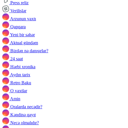
Press reliz
Verilişlər
Arzunun vaxtı
Qapqara
Yeni bir səhər
Aktual gündəm
Bizdən nə danışırlar?
24 saat
Hərbi xronika
Aydın tarix
Retro Baku
O vaxtlar
Amin
Oralarda necədir?
Kəndinə qayıt
Necə olmalıdır?