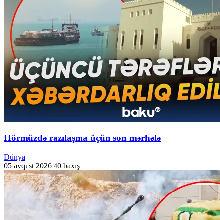
Hörmüzdə razılaşma üçün son mərhələ
Dünya
05 avqust 2026
40 baxış