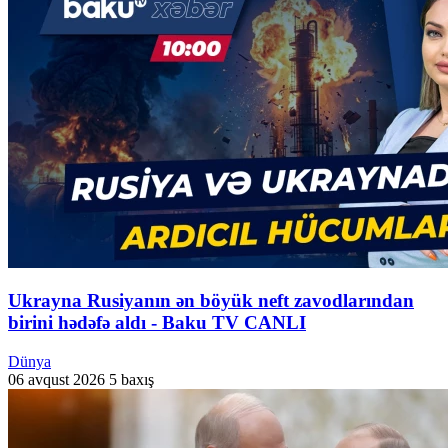
Ukrayna Rusiyanın ən böyük neft zavodlarından
birini hədəfə aldı - Baku TV CANLI
Dünya
06 avqust 2026
5 baxış