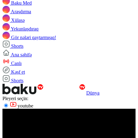
Baku Med
Araşdırma
Xülasə
Yekunlaşdıraq
Gör nələri qaytarmışıq!
Shorts
Ana səhifə
Canlı
Kəşf et
Shorts
Dünya
Pleyeri seçin:
youtube