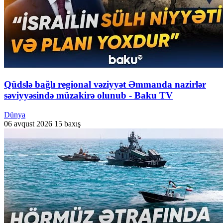
Qüdslə bağlı regional vəziyyət Əmmanda nazirlər
səviyyəsində müzakirə olunub - Baku TV
Dünya
06 avqust 2026
15 baxış