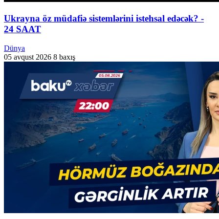
Ukrayna öz müdafiə sistemlərini istehsal edəcək? -
24 SAAT
Dünya
05 avqust 2026
8 baxış