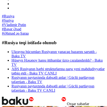
#Rusiya
#Suriya
#Vladimir Putin
#Bəşər Əsəd
#Əhməd əş-Şaraa
#Rusiya teqi istifadə olunub
Ukrayna hücumları Rusiyanın yanacaq bazarını sarsıtdı -
Baku TV
Hüseyn Həsənov hansı ittihamlar üzrə cəzalandırıldı? - Baku
TV
ABŞ Rusiyanın hərbi strukturlarına qarşı yeni məhdudiyyətlər
tətbiq etdi - Baku TV CANLI
Rusiyanın paytaxtında dəhşətli anlar | Güclü partlayışın
təfərrüatı - Baku TV
Rusiyanın paytaxtında dəhşətli anlar | Güclü partlayışın
təfərrüatı - Baku TV CANLI
Oxşar xəbərlər