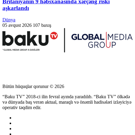
Britaniyanın 9 həbsxanasında xərçəng riski
aşkarlandı
Dünya
05 avqust 2026
107 baxış
Bütün hüquqlar qorunur © 2026
“Baku TV” 2018-ci ilin fevral ayında yaradılıb. “Baku TV” ölkədə
və dünyada baş verən aktual, maraqlı və önəmli hadisələri izləyiciyə
operativ təqdim edir.