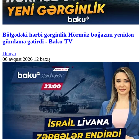
Bölgədəki hərbi gərginlik Hörmüz boğazını yenidən
gündəmə gətirdi - Baku TV
Dünya
06 avqust 2026
12 baxış