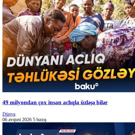
49 milyondan çox insan aclıqla üzləşə bilər
Dünya
06 avqust 2026
5 baxış