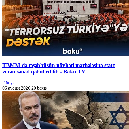
TBMM-də təşəbbüsün növbəti mərhələsinə start
verən sənəd qəbul edilib - Baku TV
Dünya
06 avqust 2026
20 baxış