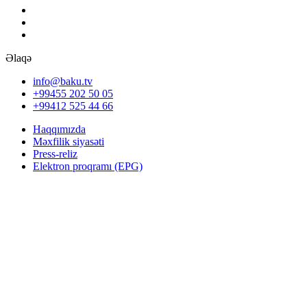
Əlaqə
info@baku.tv
+99455 202 50 05
+99412 525 44 66
Haqqımızda
Məxfilik siyasəti
Press-reliz
Elektron proqramı (EPG)