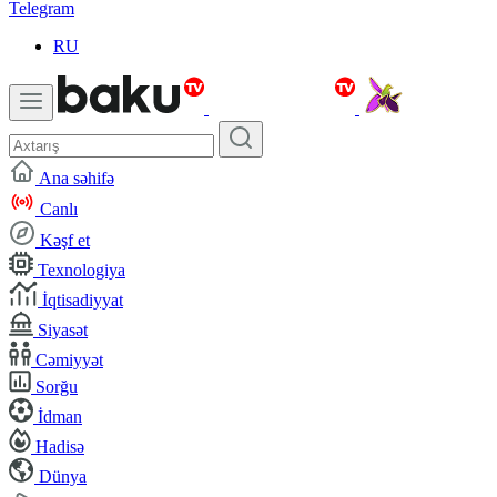
Telegram
RU
Ana səhifə
Canlı
Kəşf et
Texnologiya
İqtisadiyyat
Siyasət
Cəmiyyət
Sorğu
İdman
Hadisə
Dünya