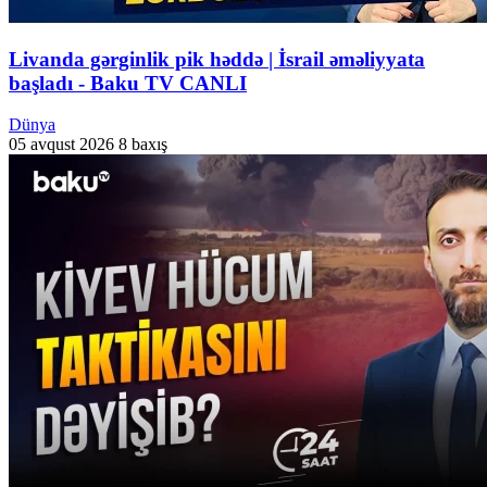
Livanda gərginlik pik həddə | İsrail əməliyyata
başladı - Baku TV CANLI
Dünya
05 avqust 2026
8 baxış