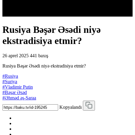
Rusiya Bəşər Əsədi niyə
ekstradisiya etmir?
26 aprel 2025
441 baxış
Rusiya Bəşər Əsədi niyə ekstradisiya etmir?
#Rusiya
#Suriya
#Vladimir Putin
#Bəşər Əsəd
#Əhməd əş-Şaraa
Kopyalandı