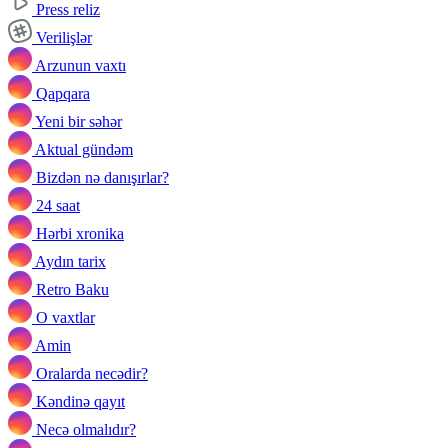
Press reliz
Verilişlər
Arzunun vaxtı
Qapqara
Yeni bir səhər
Aktual gündəm
Bizdən nə danışırlar?
24 saat
Hərbi xronika
Aydın tarix
Retro Baku
O vaxtlar
Amin
Oralarda necədir?
Kəndinə qayıt
Necə olmalıdır?