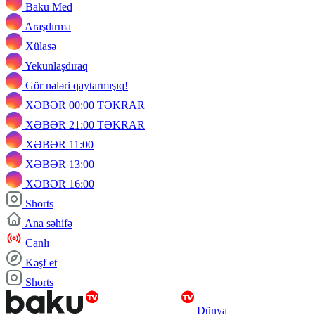
Baku Med
Araşdırma
Xülasə
Yekunlaşdıraq
Gör nələri qaytarmışıq!
XƏBƏR 00:00 TƏKRAR
XƏBƏR 21:00 TƏKRAR
XƏBƏR 11:00
XƏBƏR 13:00
XƏBƏR 16:00
Shorts
Ana səhifə
Canlı
Kəşf et
Shorts
Dünya