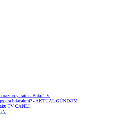
 narazılıq yaratdı - Baku TV
əşt qopara biləcəkmi? - AKTUAL GÜNDƏM
 - Baku TV CANLI
u TV