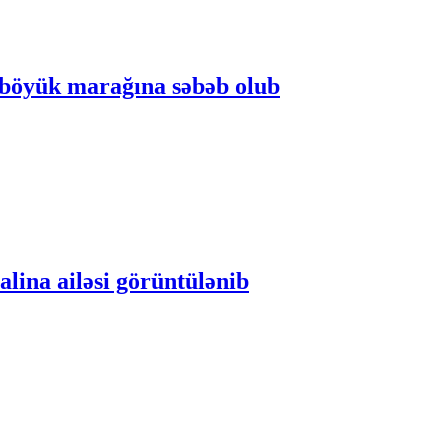
n böyük marağına səbəb olub
alina ailəsi görüntülənib