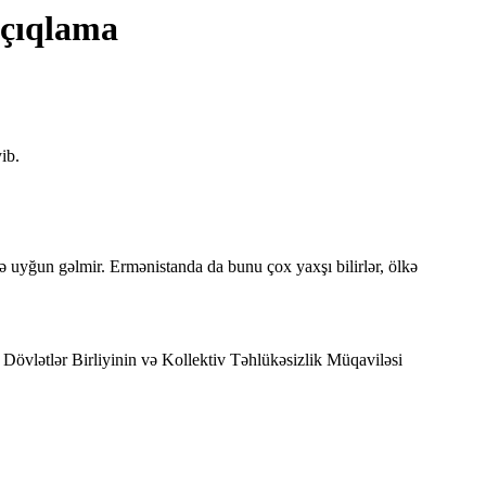
açıqlama
ib.
inə uyğun gəlmir. Ermənistanda da bunu çox yaxşı bilirlər, ölkə
 Dövlətlər Birliyinin və Kollektiv Təhlükəsizlik Müqaviləsi