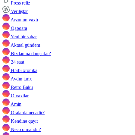
Press reliz
Verilişlər
Arzunun vaxtı
Qapqara
Yeni bir səhər
Aktual gündəm
Bizdən nə danışırlar?
24 saat
Hərbi xronika
Aydın tarix
Retro Baku
O vaxtlar
Amin
Oralarda necədir?
Kəndinə qayıt
Necə olmalıdır?