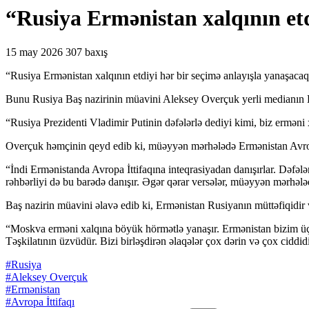
“Rusiya Ermənistan xalqının etd
15 may 2026
307 baxış
“Rusiya Ermənistan xalqının etdiyi hər bir seçimə anlayışla yanaşacaq
Bunu Rusiya Baş nazirinin müavini Aleksey Overçuk yerli medianın Er
“Rusiya Prezidenti Vladimir Putinin dəfələrlə dediyi kimi, biz erməni x
Overçuk həmçinin qeyd edib ki, müəyyən mərhələdə Ermənistan Avropa İ
“İndi Ermənistanda Avropa İttifaqına inteqrasiyadan danışırlar. Dəfələr
rəhbərliyi də bu barədə danışır. Əgər qərar versələr, müəyyən mərhələ
Baş nazirin müavini əlavə edib ki, Ermənistan Rusiyanın müttəfiqidir və
“Moskva erməni xalqına böyük hörmətlə yanaşır. Ermənistan bizim üçün
Təşkilatının üzvüdür. Bizi birləşdirən əlaqələr çox dərin və çox ciddidi
#Rusiya
#Aleksey Overçuk
#Ermənistan
#Avropa İttifaqı