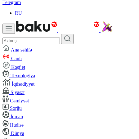
Telegram
RU
Ana səhifə
Canlı
Kəşf et
Texnologiya
İqtisadiyyat
Siyasət
Cəmiyyət
Sorğu
İdman
Hadisə
Dünya