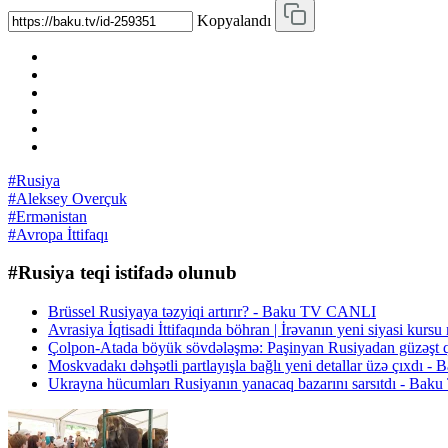
Kopyalandı
#Rusiya
#Aleksey Overçuk
#Ermənistan
#Avropa İttifaqı
#Rusiya teqi istifadə olunub
Brüssel Rusiyaya təzyiqi artırır? - Baku TV CANLI
Avrasiya İqtisadi İttifaqında böhran | İrəvanın yeni siyasi kursu
Çolpon-Atada böyük sövdələşmə: Paşinyan Rusiyadan güz
Moskvadakı dəhşətli partlayışla bağlı yeni detallar üzə çıxdı
Ukrayna hücumları Rusiyanın yanacaq bazarını sarsıtdı - Bak