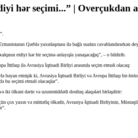
iyi hər seçimi...” | Overçukdan 
”.
mənistanın Qərblə yaxınlaşması ilə bağlı sualını cavablandırarkən dey
alqının etdiyi hər bir seçimə anlayışla yanaşacağıq”, – o bildirib.
ttifaqı ilə Avrasiya İqtisadi Birliyi arasında seçim etməli olacaq:
lə bəyan etmişik ki, Avrasiya İqtisadi Birliyi və Avropa İttifaqı bir-bir
də bu seçimi etməli olacaqlar”.
 iki ölkəni dərin və uzunmüddətli dostluq əlaqələri birləşdirir:
 çox yaxın və müttəfiq ölkədir, Avrasiya İqtisadi Birliyinin, Müstəqil
r”.