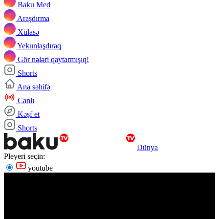
Baku Med
Araşdırma
Xülasə
Yekunlaşdıraq
Gör nələri qaytarmışıq!
Shorts
Ana səhifə
Canlı
Kəşf et
Shorts
Dünya
Pleyeri seçin:
youtube