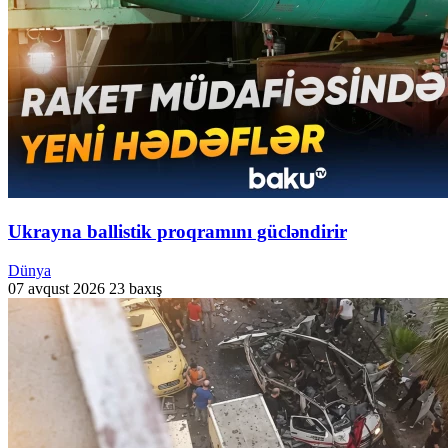
Ukrayna ballistik proqramını gücləndirir
Dünya
07 avqust 2026
23 baxış