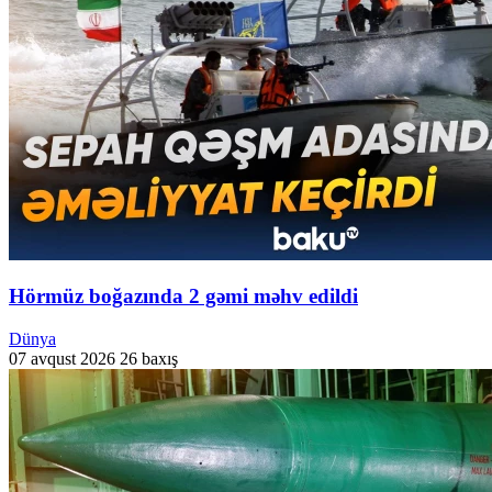
Hörmüz boğazında 2 gəmi məhv edildi
Dünya
07 avqust 2026
26 baxış