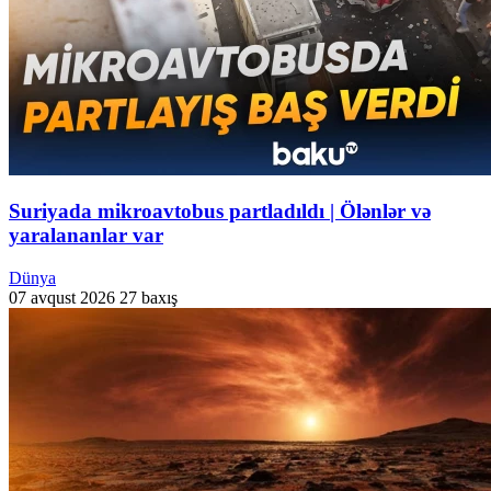
Suriyada mikroavtobus partladıldı | Ölənlər və
yaralananlar var
Dünya
07 avqust 2026
27 baxış