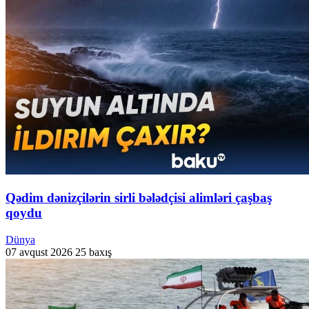
Qədim dənizçilərin sirli bələdçisi alimləri çaşbaş
qoydu
Dünya
07 avqust 2026
25 baxış