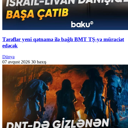
Tərəflər yeni qətnamə ilə bağlı BMT TŞ-yə müraciət
edəcək
Dünya
07 avqust 2026
30 baxış