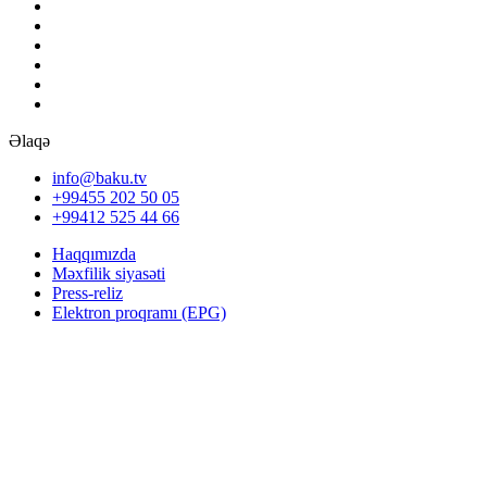
Əlaqə
info@baku.tv
+99455 202 50 05
+99412 525 44 66
Haqqımızda
Məxfilik siyasəti
Press-reliz
Elektron proqramı (EPG)