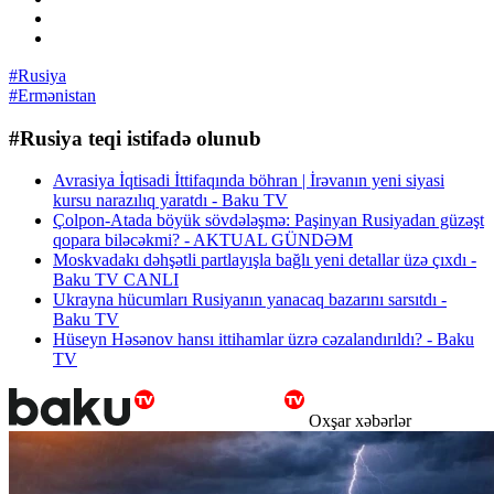
#Rusiya
#Ermənistan
#Rusiya teqi istifadə olunub
Avrasiya İqtisadi İttifaqında böhran | İrəvanın yeni siyasi
kursu narazılıq yaratdı - Baku TV
Çolpon-Atada böyük sövdələşmə: Paşinyan Rusiyadan güzəşt
qopara biləcəkmi? - AKTUAL GÜNDƏM
Moskvadakı dəhşətli partlayışla bağlı yeni detallar üzə çıxdı -
Baku TV CANLI
Ukrayna hücumları Rusiyanın yanacaq bazarını sarsıtdı -
Baku TV
Hüseyn Həsənov hansı ittihamlar üzrə cəzalandırıldı? - Baku
TV
Oxşar xəbərlər