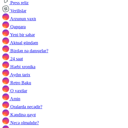
Press reliz
Verilişlər
Arzunun vaxtı
Qapqara
Yeni bir səhər
Aktual gündəm
Bizdən nə danışırlar?
24 saat
Hərbi xronika
Aydın tarix
Retro Baku
O vaxtlar
Amin
Oralarda necədir?
Kəndinə qayıt
Necə olmalıdır?