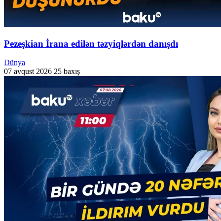
Pezeşkian İrana edilən təzyiqlərdən danışdı
Dünya
07 avqust 2026
25 baxış