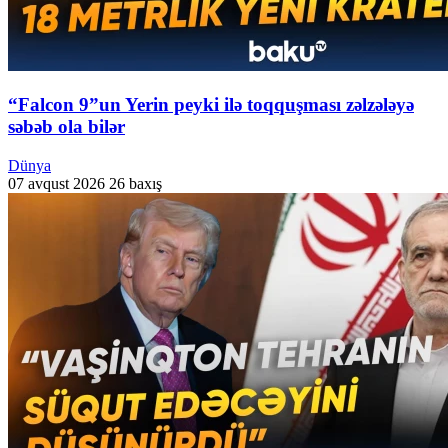
“Falcon 9”un Yerin peyki ilə toqquşması zəlzələyə
səbəb ola bilər
Dünya
07 avqust 2026
26 baxış