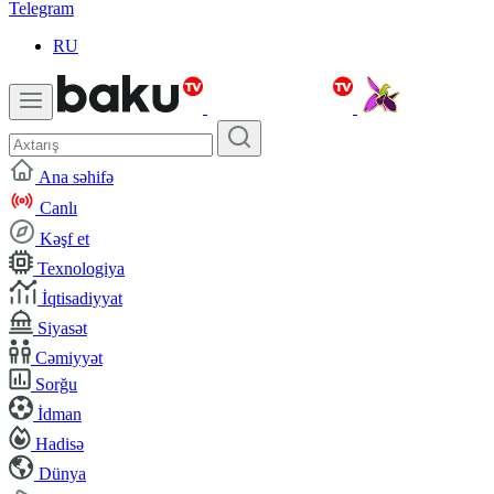
Telegram
RU
Ana səhifə
Canlı
Kəşf et
Texnologiya
İqtisadiyyat
Siyasət
Cəmiyyət
Sorğu
İdman
Hadisə
Dünya