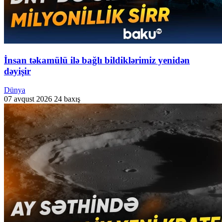
İnsan təkamülü ilə bağlı bildiklərimiz yenidən
dəyişir
Dünya
07 avqust 2026
24 baxış