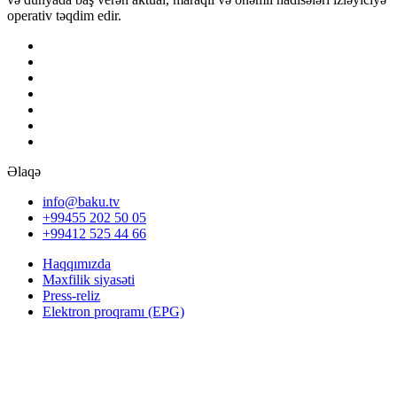
operativ təqdim edir.
Əlaqə
info@baku.tv
+99455 202 50 05
+99412 525 44 66
Haqqımızda
Məxfilik siyasəti
Press-reliz
Elektron proqramı (EPG)