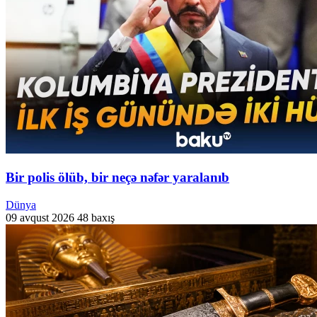
Bir polis ölüb, bir neçə nəfər yaralanıb
Dünya
09 avqust 2026
48 baxış