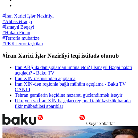
#İran Xarici İşlər Nazirliyi
#Abbas Əraqçi
#İsmayıl Bəqayi
#Hakan Fidan
#Terrorla mübarizə
#PKK terror təşkilatı
#İran Xarici İşlər Nazirliyi teqi istifadə olunub
İran ABŞ ilə danışıqlardan imtina etdi? | İsmayıl Bəqai nələri
açıqladı? - Baku TV
İran XİN rəsmisindən açıqlama
İran XİN-dən regionla bağlı mühüm açıqlama - Baku TV
CANLI
Tehran gəmilərin keçidinə nəzarəti gücləndirmək istəyir
Ukrayna və İran XİN başçıları regional təhlükəsizlik barədə
fikir mübadiləsi aparıblar
Oxşar xəbərlər