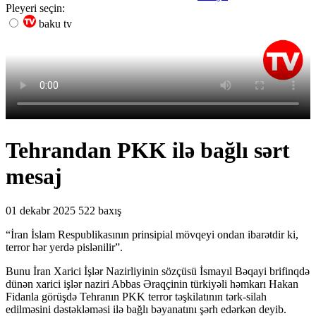
Pleyeri seçin:
baku tv
Tehrandan PKK ilə bağlı sərt
mesaj
01 dekabr 2025
522 baxış
“İran İslam Respublikasının prinsipial mövqeyi ondan ibarətdir ki,
terror hər yerdə pislənilir”.
Bunu İran Xarici İşlər Nazirliyinin sözçüsü İsmayıl Bəqayi brifinqdə
dünən xarici işlər naziri Abbas Əraqçinin türkiyəli həmkarı Hakan
Fidanla görüşdə Tehranın PKK terror təşkilatının tərk-silah
edilməsini dəstəkləməsi ilə bağlı bəyanatını şərh edərkən deyib.