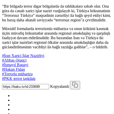
“Bir bölgədə terror digər bölgələrdə də təhlükələrə səbəb olur. Ona
görə də cənab xarici işlər naziri vurğulayıb ki, Türkiyə hökumətinin
“Terrorsuz Türkiyə” məqsədinin zəruriliyi ilə bağlı qeyd etdiyi kimi,
bu baxış daha əhatəli səviyyədə “terrorsuz region”a çevrilməlidir.
Müxtəlif formalarda terrorizmlə mübarizə və onun kökünü kəsmək
üçün müvafiq hökumətlər arasında regional əməkdaşlıq və qarşılıqlı
fəaliyyət davam etdirilməlidir. Bu baxımdan İran və Türkiyə iki
xarici işlər nazirləri regional ölkələr arasında əməkdaşlığın daha da
gücləndirilməsinin vacibliyi ilə bağlı razılığa gəliblər”, – o bildirib.
#İran Xarici İşlər Nazirliyi
#Abbas Əraqçi
#İsmayıl Bəqayi
#Hakan Fidan
#Terrorla mübarizə
#PKK terror təşkilatı
Kopyalandı