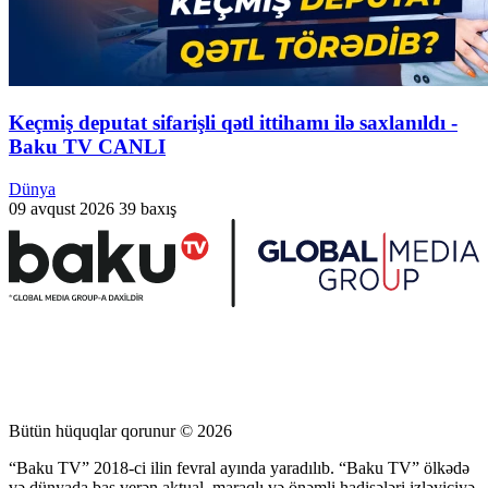
Keçmiş deputat sifarişli qətl ittihamı ilə saxlanıldı -
Baku TV CANLI
Dünya
09 avqust 2026
39 baxış
Bütün hüquqlar qorunur © 2026
“Baku TV” 2018-ci ilin fevral ayında yaradılıb. “Baku TV” ölkədə
və dünyada baş verən aktual, maraqlı və önəmli hadisələri izləyiciyə