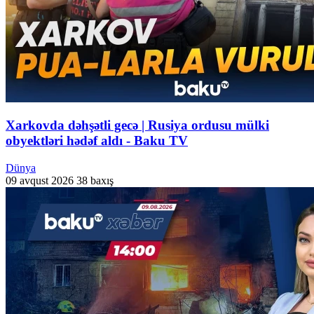
Xarkovda dəhşətli gecə | Rusiya ordusu mülki
obyektləri hədəf aldı - Baku TV
Dünya
09 avqust 2026
38 baxış