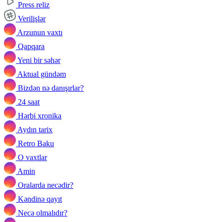
Press reliz
Verilişlər
Arzunun vaxtı
Qapqara
Yeni bir səhər
Aktual gündəm
Bizdən nə danışırlar?
24 saat
Hərbi xronika
Aydın tarix
Retro Baku
O vaxtlar
Amin
Oralarda necədir?
Kəndinə qayıt
Necə olmalıdır?