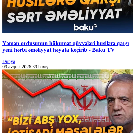
Yəmən ordusunun hökumət qüvvələri husilərə qarşı
yeni hərbi əməliyyat həyata keçirib - Baku TV
Dünya
09 avqust 2026
39 baxış