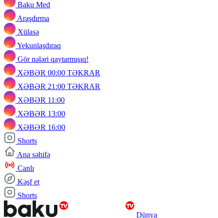
Baku Med
Araşdırma
Xülasə
Yekunlaşdıraq
Gör nələri qaytarmışıq!
XƏBƏR 00:00 TƏKRAR
XƏBƏR 21:00 TƏKRAR
XƏBƏR 11:00
XƏBƏR 13:00
XƏBƏR 16:00
Shorts
Ana səhifə
Canlı
Kəşf et
Shorts
Dünya