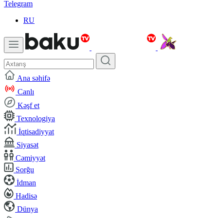
Telegram
RU
Ana səhifə
Canlı
Kəşf et
Texnologiya
İqtisadiyyat
Siyasət
Cəmiyyət
Sorğu
İdman
Hadisə
Dünya