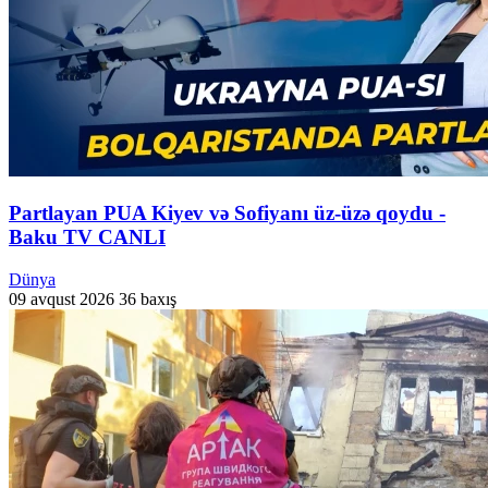
Partlayan PUA Kiyev və Sofiyanı üz-üzə qoydu -
Baku TV CANLI
Dünya
09 avqust 2026
36 baxış