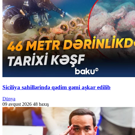
Siciliya sahillərində qədim gəmi aşkar edilib
Dünya
09 avqust 2026
48 baxış