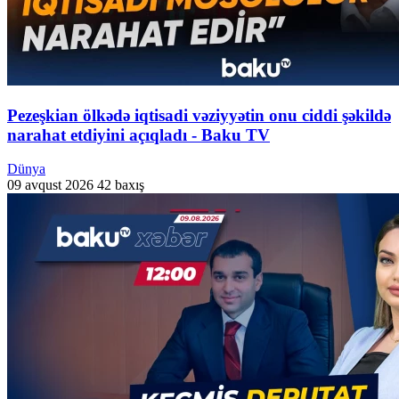
Pezeşkian ölkədə iqtisadi vəziyyətin onu ciddi şəkildə
narahat etdiyini açıqladı - Baku TV
Dünya
09 avqust 2026
42 baxış