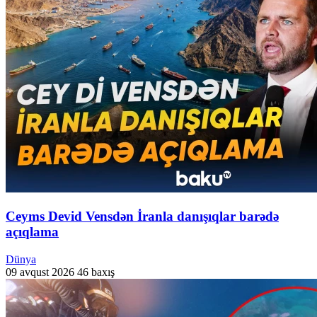
Ceyms Devid Vensdən İranla danışıqlar barədə
açıqlama
Dünya
09 avqust 2026
46 baxış