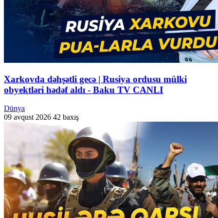
Xarkovda dəhşətli gecə | Rusiya ordusu mülki
obyektləri hədəf aldı - Baku TV CANLI
Dünya
09 avqust 2026
42 baxış