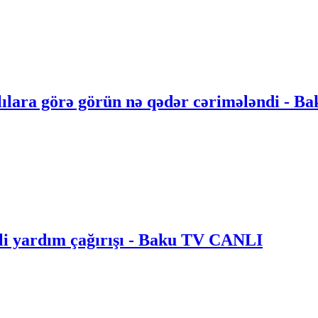
ılara görə görün nə qədər cərimələndi - B
li yardım çağırışı - Baku TV CANLI