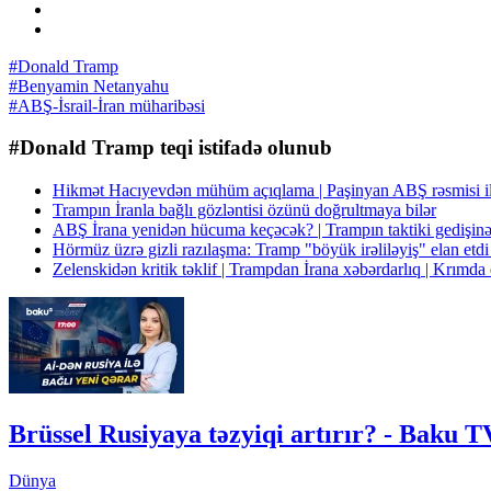
#Donald Tramp
#Benyamin Netanyahu
#ABŞ-İsrail-İran müharibəsi
#Donald Tramp teqi istifadə olunub
Hikmət Hacıyevdən mühüm açıqlama | Paşinyan ABŞ rəsmisi 
Trampın İranla bağlı gözləntisi özünü doğrultmaya bilər
ABŞ İrana yenidən hücuma keçəcək? | Trampın taktiki gedişinə
Hörmüz üzrə gizli razılaşma: Tramp "böyük irəliləyiş" el
Zelenskidən kritik təklif | Trampdan İrana xəbərdarlıq | Krı
Brüssel Rusiyaya təzyiqi artırır? - Baku
Dünya