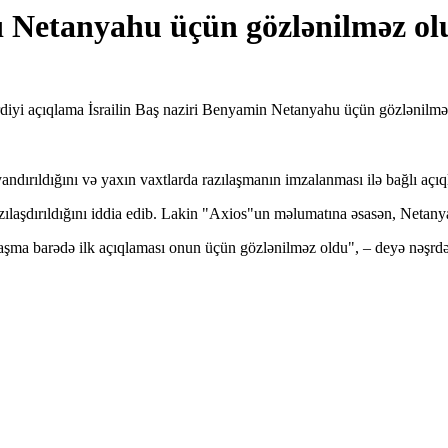
ı Netanyahu üçün gözlənilməz olu
iyi açıqlama İsrailin Baş naziri Benyamin Netanyahu üçün gözlənilmə
rıldığını və yaxın vaxtlarda razılaşmanın imzalanması ilə bağlı açıql
 razılaşdırıldığını iddia edib. Lakin "Axios"un məlumatına əsasən, Net
aşma barədə ilk açıqlaması onun üçün gözlənilməz oldu", – deyə nəşrd