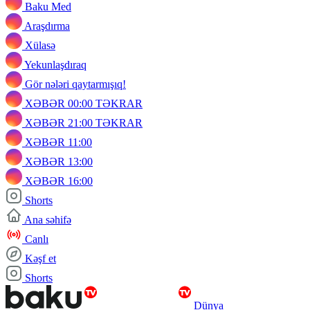
Baku Med
Araşdırma
Xülasə
Yekunlaşdıraq
Gör nələri qaytarmışıq!
XƏBƏR 00:00 TƏKRAR
XƏBƏR 21:00 TƏKRAR
XƏBƏR 11:00
XƏBƏR 13:00
XƏBƏR 16:00
Shorts
Ana səhifə
Canlı
Kəşf et
Shorts
Dünya