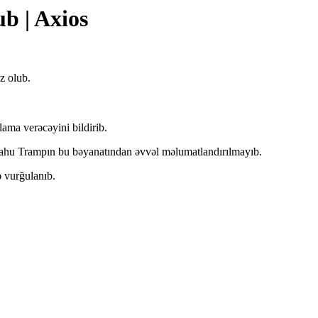
b | Axios
z olub.
ama verəcəyini bildirib.
anyahu Trampın bu bəyanatından əvvəl məlumatlandırılmayıb.
ə vurğulanıb.