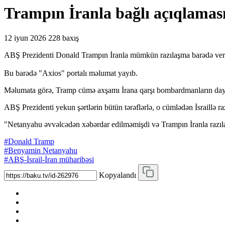
Trampın İranla bağlı açıqlamas
12 iyun 2026
228 baxış
ABŞ Prezidenti Donald Trampın İranla mümkün razılaşma barədə verd
Bu barədə "Axios" portalı məlumat yayıb.
Məlumata görə, Tramp cümə axşamı İrana qarşı bombardmanların dayandı
ABŞ Prezidenti yekun şərtlərin bütün tərəflərlə, o cümlədən İsraillə
"Netanyahu əvvəlcədən xəbərdar edilməmişdi və Trampın İranla razıl
#Donald Tramp
#Benyamin Netanyahu
#ABŞ-İsrail-İran müharibəsi
Kopyalandı