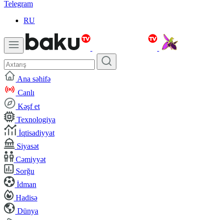
Telegram
RU
Ana səhifə
Canlı
Kəşf et
Texnologiya
İqtisadiyyat
Siyasət
Cəmiyyət
Sorğu
İdman
Hadisə
Dünya