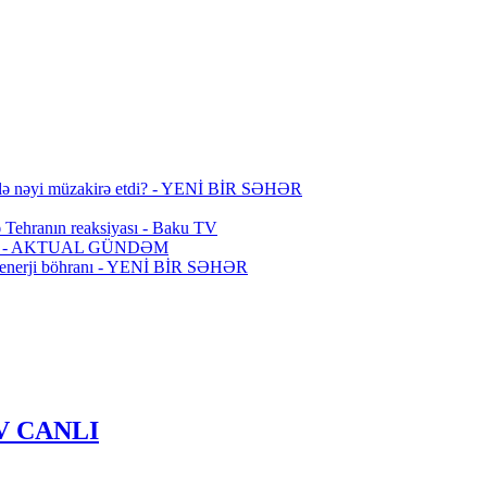
ilə nəyi müzakirə etdi? - YENİ BİR SƏHƏR
 Tehranın reaksiyası - Baku TV
an etdi - AKTUAL GÜNDƏM
mda enerji böhranı - YENİ BİR SƏHƏR
 TV CANLI