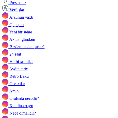
Press reliz
Verilişlər
Arzunun vaxtı
Qapqara
Yeni bir səhər
Aktual gündəm
Bizdən nə danışırlar?
24 saat
Hərbi xronika
Aydın tarix
Retro Baku
O vaxtlar
Amin
Oralarda necədir?
Kəndinə qayıt
Necə olmalıdır?