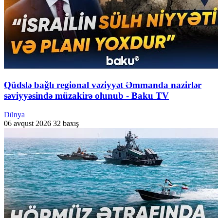
Qüdslə bağlı regional vəziyyət Əmmanda nazirlər
səviyyəsində müzakirə olunub - Baku TV
Dünya
06 avqust 2026
32 baxış