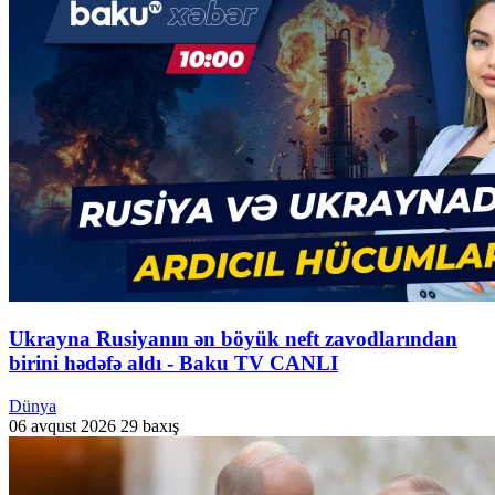
Ukrayna Rusiyanın ən böyük neft zavodlarından
birini hədəfə aldı - Baku TV CANLI
Dünya
06 avqust 2026
29 baxış