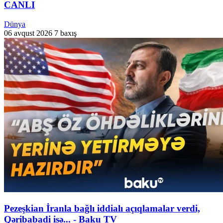
CANLI
Dünya
06 avqust 2026
7 baxış
Pezeşkian İranla bağlı iddialı açıqlamalar verdi,
Qəribabadi isə... - Baku TV