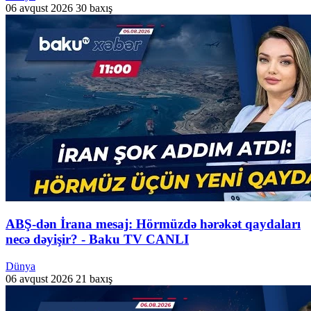
06 avqust 2026
30 baxış
ABŞ-dən İrana mesaj: Hörmüzdə hərəkət qaydaları
necə dəyişir? - Baku TV CANLI
Dünya
06 avqust 2026
21 baxış