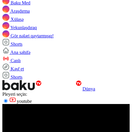
Baku Med
Araşdırma
Xülasə
Yekunlaşdıraq
Gör nələri qaytarmışıq!
Shorts
Ana səhifə
Canlı
Kəşf et
Shorts
Dünya
Pleyeri seçin:
youtube