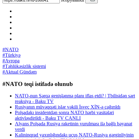
#NATO
#Türkiyə
#Avropa
#Təhlükəsizlik sistemi
#Aktual Gündəm
#NATO teqi istifadə olunub
NATO-nun Şərqə genişlənmə planı iflas etdi? | Tbilisidən sərt
reaksiya - Baku TV
Rusiyanın müvəqqəti işlər vəkili İsveç XİN-ə çağırıldı
Polşadakı insidentdən sonra NATO hərbi vasitələri
aktivləşdirildi - Baku TV CANLI
Alyans Polşada Rusiya raketinin vurulması ilə bağlı bəyanat
verdi
Kalininqrad yaxınlığındakı uçuş NATO-Rusiya gərginliyinin