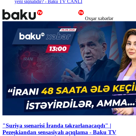
yeni siqnalıdır? - Baku TV CANLI
Oxşar xəbərlər
"Suriya ssenarisi İranda təkrarlanacaqdı" |
Pezeşkiandan sensasiyalı açıqlama - Baku TV