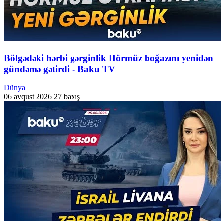
Bölgədəki hərbi gərginlik Hörmüz boğazını yenidən
gündəmə gətirdi - Baku TV
Dünya
06 avqust 2026
27 baxış