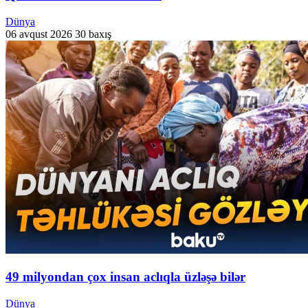
Dünya
06 avqust 2026
30 baxış
49 milyondan çox insan aclıqla üzləşə bilər
Dünya