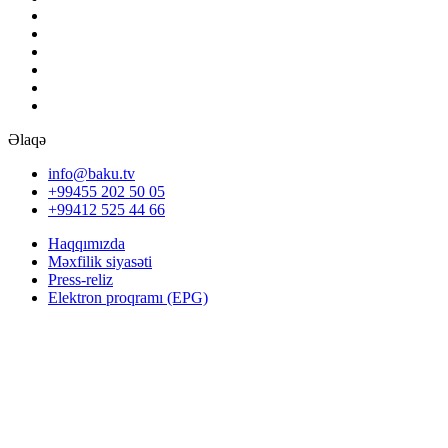
Əlaqə
info@baku.tv
+99455 202 50 05
+99412 525 44 66
Haqqımızda
Məxfilik siyasəti
Press-reliz
Elektron proqramı (EPG)