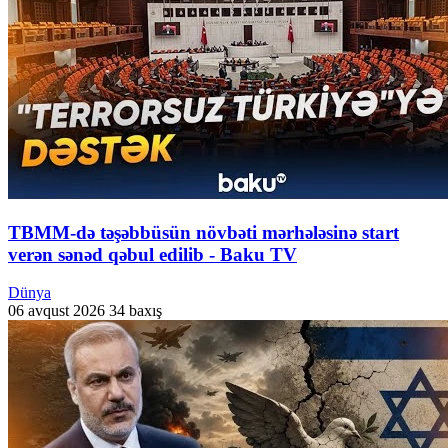
TBMM-də təşəbbüsün növbəti mərhələsinə start
verən sənəd qəbul edilib - Baku TV
Dünya
06 avqust 2026
34 baxış