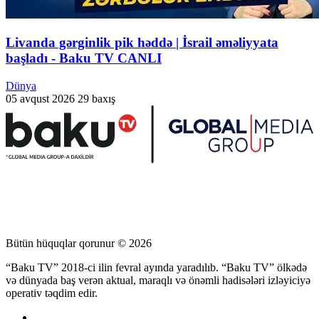
Livanda gərginlik pik həddə | İsrail əməliyyata
başladı - Baku TV CANLI
Dünya
05 avqust 2026
29 baxış
Bütün hüquqlar qorunur © 2026
“Baku TV” 2018-ci ilin fevral ayında yaradılıb. “Baku TV” ölkədə
və dünyada baş verən aktual, maraqlı və önəmli hadisələri izləyiciyə
operativ təqdim edir.