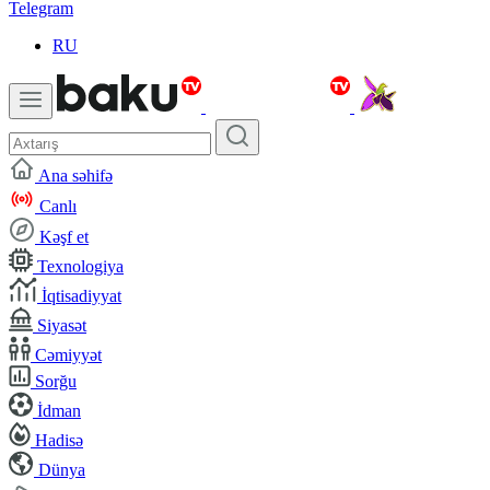
Telegram
RU
Ana səhifə
Canlı
Kəşf et
Texnologiya
İqtisadiyyat
Siyasət
Cəmiyyət
Sorğu
İdman
Hadisə
Dünya