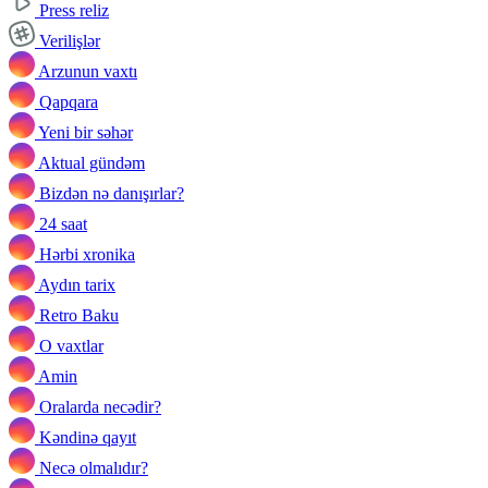
Press reliz
Verilişlər
Arzunun vaxtı
Qapqara
Yeni bir səhər
Aktual gündəm
Bizdən nə danışırlar?
24 saat
Hərbi xronika
Aydın tarix
Retro Baku
O vaxtlar
Amin
Oralarda necədir?
Kəndinə qayıt
Necə olmalıdır?