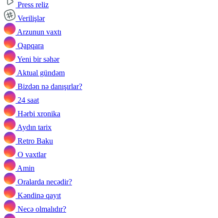
Press reliz
Verilişlər
Arzunun vaxtı
Qapqara
Yeni bir səhər
Aktual gündəm
Bizdən nə danışırlar?
24 saat
Hərbi xronika
Aydın tarix
Retro Baku
O vaxtlar
Amin
Oralarda necədir?
Kəndinə qayıt
Necə olmalıdır?