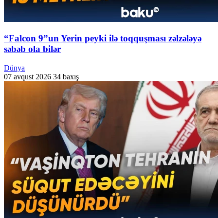
“Falcon 9”un Yerin peyki ilə toqquşması zəlzələyə
səbəb ola bilər
Dünya
07 avqust 2026
34 baxış