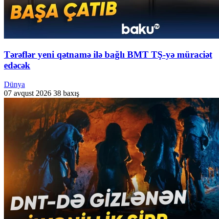
Tərəflər yeni qətnamə ilə bağlı BMT TŞ-yə müraciət
edəcək
Dünya
07 avqust 2026
38 baxış