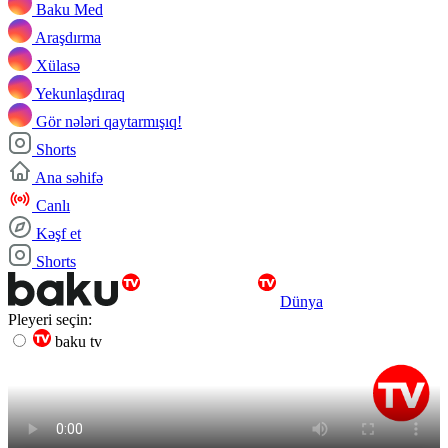
Baku Med
Araşdırma
Xülasə
Yekunlaşdıraq
Gör nələri qaytarmışıq!
Shorts
Ana səhifə
Canlı
Kəşf et
Shorts
Dünya
Pleyeri seçin:
baku tv