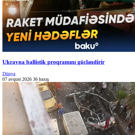
Ukrayna ballistik proqramını gücləndirir
Dünya
07 avqust 2026
36 baxış