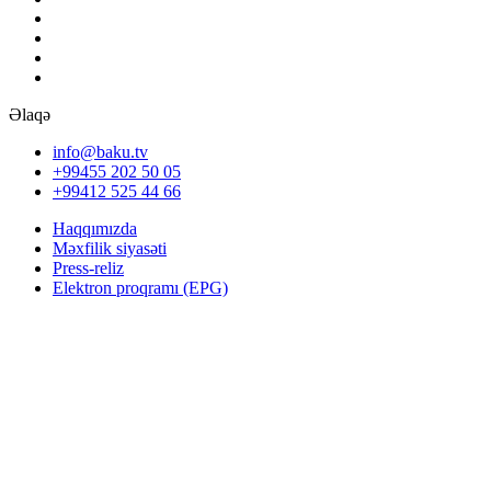
Əlaqə
info@baku.tv
+99455 202 50 05
+99412 525 44 66
Haqqımızda
Məxfilik siyasəti
Press-reliz
Elektron proqramı (EPG)