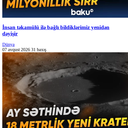
İnsan təkamülü ilə bağlı bildiklərimiz yenidən
dəyişir
Dünya
07 avqust 2026
31 baxış