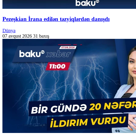
Pezeşkian İrana edilən təzyiqlərdən danışdı
Dünya
07 avqust 2026
31 baxış