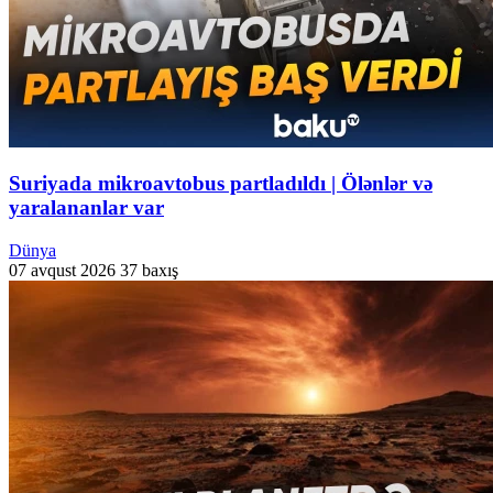
Suriyada mikroavtobus partladıldı | Ölənlər və
yaralananlar var
Dünya
07 avqust 2026
37 baxış