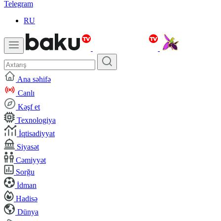
Telegram
RU
Ana səhifə
Canlı
Kəşf et
Texnologiya
İqtisadiyyat
Siyasət
Cəmiyyət
Sorğu
İdman
Hadisə
Dünya