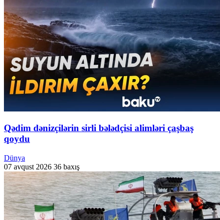
Qədim dənizçilərin sirli bələdçisi alimləri çaşbaş
qoydu
Dünya
07 avqust 2026
36 baxış