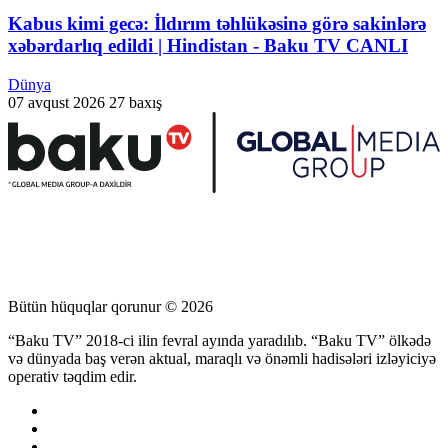
Kabus kimi gecə: İldırım təhlükəsinə görə sakinlərə
xəbərdarlıq edildi | Hindistan - Baku TV CANLI
Dünya
07 avqust 2026
27 baxış
Bütün hüquqlar qorunur © 2026
“Baku TV” 2018-ci ilin fevral ayında yaradılıb. “Baku TV” ölkədə
və dünyada baş verən aktual, maraqlı və önəmli hadisələri izləyiciyə
operativ təqdim edir.