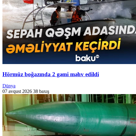
Hörmüz boğazında 2 gəmi məhv edildi
Dünya
07 avqust 2026
38 baxış