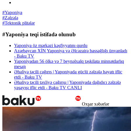
#Yaponiya
#Zəlzələ
#Tektonik plitələr
#Yaponiya teqi istifadə olunub
Yaponiya öz mərkəzi kəşfiyyatını qurdu
Azərbaycan XİN Yaponiya və Əlcəzairə başsağlığı ünvanladı
- Baku TV
Yaponiyadan 56 ölkə və 7 beynəlxalq təşkilata minnətdarlıq
mesajı
Əhaliyə təcili çağırış | Yaponiyada güclü zəlzələ həyatı iflic
etdi - Baku TV
Əhaliyə təcili təxliyə çağırışı | Yaponiyada dağıdıcı zəlzələ
yaşayışı iflic etdi - Baku TV CANLI
Oxşar xəbərlər