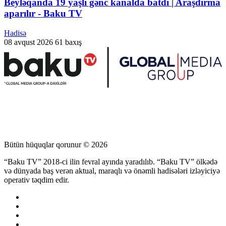
Beyləqanda 19 yaşlı gənc kanalda batdı | Araşdırma
aparılır - Baku TV
Hadisə
08 avqust 2026
61 baxış
Bütün hüquqlar qorunur © 2026
“Baku TV” 2018-ci ilin fevral ayında yaradılıb. “Baku TV” ölkədə
və dünyada baş verən aktual, maraqlı və önəmli hadisələri izləyiciyə
operativ təqdim edir.