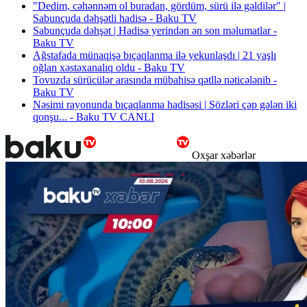
"Dedim, cəhənnəm ol buradan, gördüm, sürü ilə gəldilər" |
Sabunçuda dəhşətli hadisə - Baku TV
Sabunçuda dəhşət | Hadisə yerindən ən son məlumatlar -
Baku TV
Ağstafada münaqişə bıçaqlanma ilə yekunlaşdı | 21 yaşlı
oğlan xəstəxanalıq oldu - Baku TV
Tovuzda sürücülər arasında mübahisə qətllə nəticələnib -
Baku TV
Nəsimi rayonunda bıçaqlanma hadisəsi | Sözləri çəp gələn iki
qonşu... - Baku TV CANLI
Oxşar xəbərlər