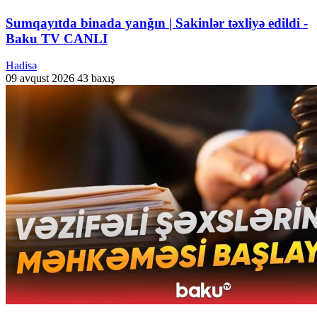
Sumqayıtda binada yanğın | Sakinlər təxliyə edildi -
Baku TV CANLI
Hadisə
09 avqust 2026
43 baxış