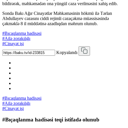
bildirərək, məhkəmədən ona yüngül cəza verilməsini xahiş edib.
Sonda Bakı Ağır Cinayətlər Məhkəməsinin hökmü ilə Tərlan
Abdullayev cəzasını ciddi rejimli cəzaçəkmə müəssisəsində
çəkməklə 8 il müddətinə azadlıqdan məhrum olunub.
#Bıçaqlanma hadisəsi
#Ailə zorakılığı
#Cinayət işi
Kopyalandı
#Bıçaqlanma hadisəsi
#Ailə zorakılığı
#Cinayət işi
#Bıçaqlanma hadisəsi teqi istifadə olunub