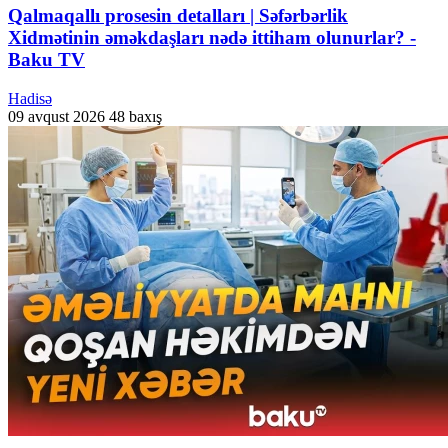
Qalmaqallı prosesin detalları | Səfərbərlik
Xidmətinin əməkdaşları nədə ittiham olunurlar? -
Baku TV
Hadisə
09 avqust 2026
48 baxış