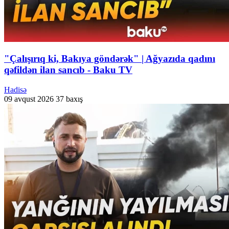
"Çalışırıq ki, Bakıya göndərək" | Ağyazıda qadını
qəfildən ilan sancıb - Baku TV
Hadisə
09 avqust 2026
37 baxış