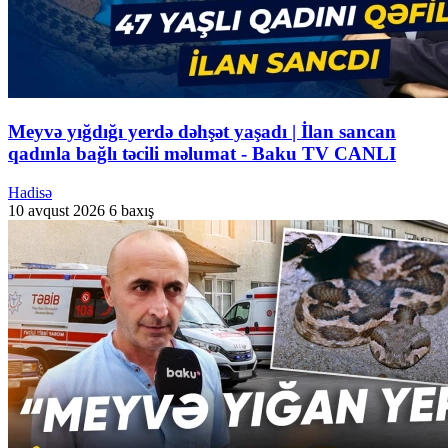
Meyvə yığdığı yerdə dəhşət yaşadı | İlan sancan
qadınla bağlı təcili məlumat - Baku TV CANLI
Hadisə
10 avqust 2026
6 baxış