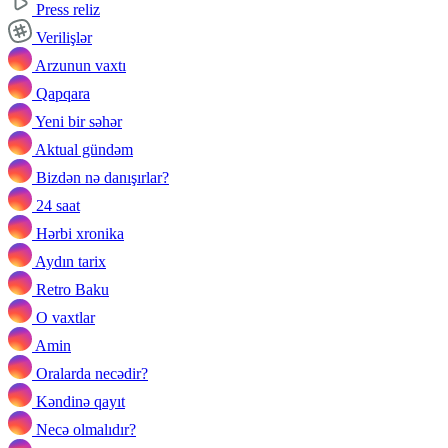
Press reliz
Verilişlər
Arzunun vaxtı
Qapqara
Yeni bir səhər
Aktual gündəm
Bizdən nə danışırlar?
24 saat
Hərbi xronika
Aydın tarix
Retro Baku
O vaxtlar
Amin
Oralarda necədir?
Kəndinə qayıt
Necə olmalıdır?