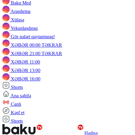
Baku Med
Araşdırma
Xülasə
Yekunlaşdıraq
Gör nələri qaytarmışıq!
XƏBƏR 00:00 TƏKRAR
XƏBƏR 21:00 TƏKRAR
XƏBƏR 11:00
XƏBƏR 13:00
XƏBƏR 16:00
Shorts
Ana səhifə
Canlı
Kəşf et
Shorts
Hadisə