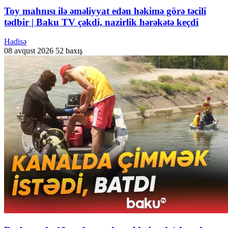
Toy mahnısı ilə əməliyyat edən həkimə görə təcili
tədbir | Baku TV çəkdi, nazirlik hərəkətə keçdi
Hadisə
08 avqust 2026
52 baxış