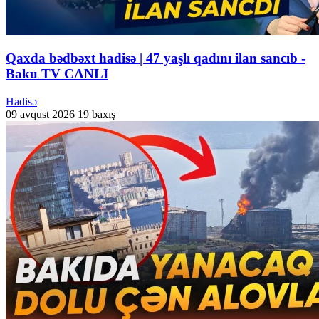
Qaxda bədbəxt hadisə | 47 yaşlı qadını ilan sancıb -
Baku TV CANLI
Hadisə
09 avqust 2026
19 baxış