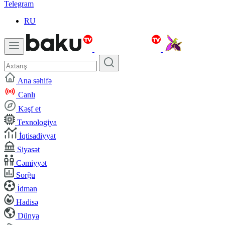
Telegram
RU
Ana səhifə
Canlı
Kəşf et
Texnologiya
İqtisadiyyat
Siyasət
Cəmiyyət
Sorğu
İdman
Hadisə
Dünya