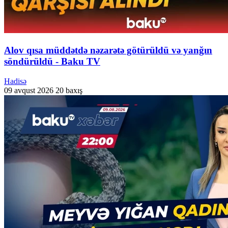
Alov qısa müddətdə nəzarətə götürüldü və yanğın
söndürüldü - Baku TV
Hadisə
09 avqust 2026
20 baxış