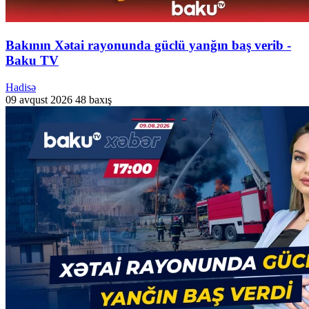
Bakının Xətai rayonunda güclü yanğın baş verib -
Baku TV
Hadisə
09 avqust 2026
48 baxış