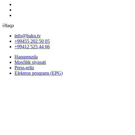
Əlaqə
info@baku.tv
+99455 202 50 05
+99412 525 44 66
Haqqımızda
Məxfilik siyasəti
Press-reliz
Elektron proqramı (EPG)