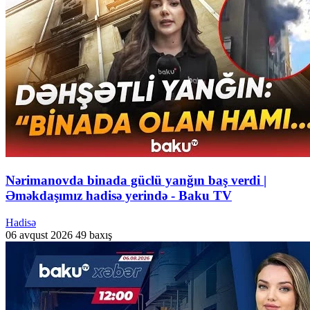
Nərimanovda binada güclü yanğın baş verdi |
Əməkdaşımız hadisə yerində - Baku TV
Hadisə
06 avqust 2026
49 baxış