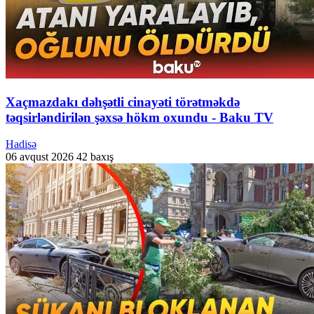
Xaçmazdakı dəhşətli cinayəti törətməkdə
təqsirləndirilən şəxsə hökm oxundu - Baku TV
Hadisə
06 avqust 2026
42 baxış