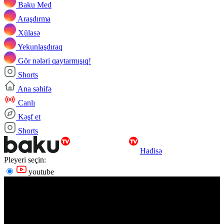
Baku Med
Araşdırma
Xülasə
Yekunlaşdıraq
Gör nələri qaytarmışıq!
Shorts
Ana səhifə
Canlı
Kəşf et
Shorts
Hadisə
Pleyeri seçin:
youtube