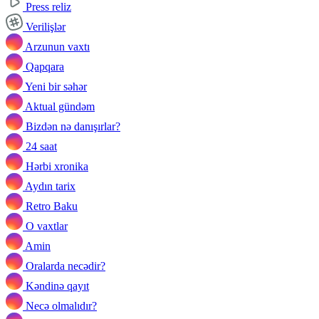
Press reliz
Verilişlər
Arzunun vaxtı
Qapqara
Yeni bir səhər
Aktual gündəm
Bizdən nə danışırlar?
24 saat
Hərbi xronika
Aydın tarix
Retro Baku
O vaxtlar
Amin
Oralarda necədir?
Kəndinə qayıt
Necə olmalıdır?