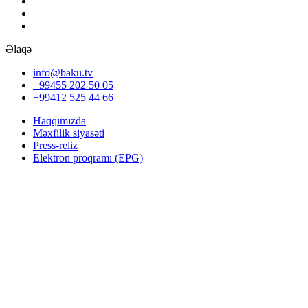
Əlaqə
info@baku.tv
+99455 202 50 05
+99412 525 44 66
Haqqımızda
Məxfilik siyasəti
Press-reliz
Elektron proqramı (EPG)