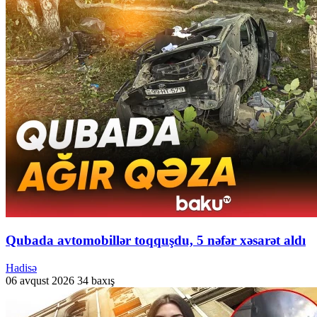
Qubada avtomobillər toqquşdu, 5 nəfər xəsarət aldı
Hadisə
06 avqust 2026
34 baxış