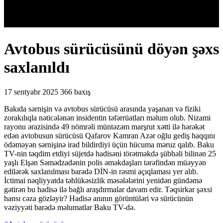
Avtobus sürücüsünü döyən şəxs
saxlanıldı
17 sentyabr 2025
366 baxış
Bakıda sərnişin və avtobus sürücüsü arasında yaşanan və fiziki
zorakılıqla nəticələnən insidentin təfərrüatları məlum olub. Nizami
rayonu ərazisində 49 nömrəli müntəzəm marşrut xətti ilə hərəkət
edən avtobusun sürücüsü Qafarov Kamran Azər oğlu gediş haqqını
ödəməyən sərnişinə irad bildirdiyi üçün hücuma məruz qalıb. Baku
TV-nin təqdim etdiyi süjetdə hadisəni törətməkdə şübhəli bilinən 25
yaşlı Elşən Səmədzadənin polis əməkdaşları tərəfindən müəyyən
edilərək saxlanılması barədə DİN-in rəsmi açıqlaması yer alıb.
İctimai nəqliyyatda təhlükəsizlik məsələlərini yenidən gündəmə
gətirən bu hadisə ilə bağlı araşdırmalar davam edir. Təqsirkar şəxsi
hansı cəza gözləyir? Hadisə anının görüntüləri və sürücünün
vəziyyəti barədə məlumatlar Baku TV-də.