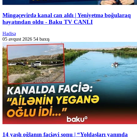
Mingəçevirdə kanal can aldı | Yeniyetmə boğularaq
həyatından oldu - Baku TV CANLI
Hadisə
05 avqust 2026
54 baxış
14 yaşlı oğlanın faciəvi sonu | “Yoldaşları yanında