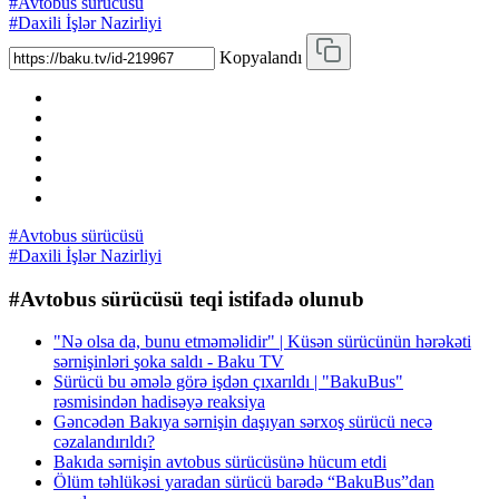
#Avtobus sürücüsü
#Daxili İşlər Nazirliyi
Kopyalandı
#Avtobus sürücüsü
#Daxili İşlər Nazirliyi
#Avtobus sürücüsü teqi istifadə olunub
"Nə olsa da, bunu etməməlidir" | Küsən sürücünün hərəkəti
sərnişinləri şoka saldı - Baku TV
Sürücü bu əmələ görə işdən çıxarıldı | "BakuBus"
rəsmisindən hadisəyə reaksiya
Gəncədən Bakıya sərnişin daşıyan sərxoş sürücü necə
cəzalandırıldı?
Bakıda sərnişin avtobus sürücüsünə hücum etdi
Ölüm təhlükəsi yaradan sürücü barədə “BakuBus”dan