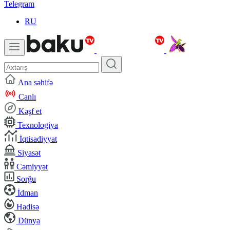
Telegram
RU
Ana səhifə
Canlı
Kəşf et
Texnologiya
İqtisadiyyat
Siyasət
Cəmiyyət
Sorğu
İdman
Hadisə
Dünya