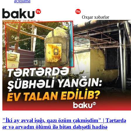
açıqlama
Oxşar xəbərlər
"İki ay əvvəl işığı, qazı özüm çəkmişdim" | Tərtərdə
ər və arvadın ölümü ilə bitən dəhşətli hadisə