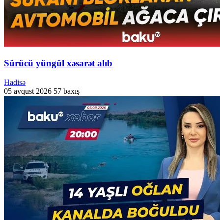
Sürücü yüngül xəsarət alıb
Hadisə
05 avqust 2026
57 baxış