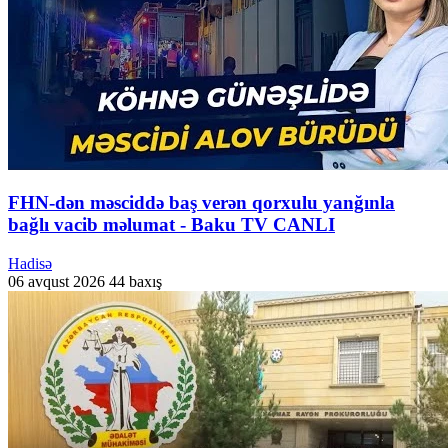
FHN-dən məsciddə baş verən qorxulu yanğınla
bağlı vacib məlumat - Baku TV CANLI
Hadisə
06 avqust 2026
44 baxış