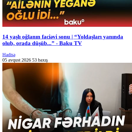
14 yaşlı oğlanın faciəvi sonu | “Yoldaşları yanında
olub, orada düşüb...” - Baku TV
Hadisə
05 avqust 2026
53 baxış