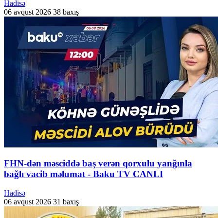
Hadisə
06 avqust 2026
38 baxış
FHN-dən məsciddə baş verən qorxulu yanğınla
bağlı vacib məlumat - Baku TV CANLI
Hadisə
06 avqust 2026
31 baxış