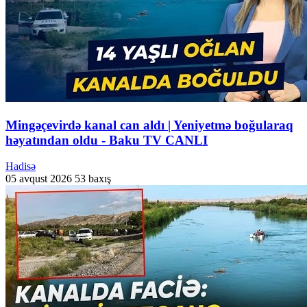
Mingəçevirdə kanal can aldı | Yeniyetmə boğularaq
həyatından oldu - Baku TV CANLI
Hadisə
05 avqust 2026
53 baxış