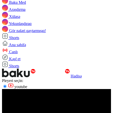
Baku Med
Araşdırma
Xülasə
Yekunlaşdıraq
Gör nələri qaytarmışıq!
Shorts
Ana səhifə
Canlı
Kəşf et
Shorts
Hadisə
Pleyeri seçin:
youtube