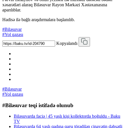
xəsarətləri alaraq Biləsuvar Rayon Mərkəzi Xəstəxanasına
aparılıblar.
Hadisə ilə bağlı araşdırmalara başlanılıb.
#Biləsuvar
#Yol qəzası
Kopyalandı
#Biləsuvar
#Yol qəzası
#Biləsuvar teqi istifadə olunub
Biləsuvarda faciə | 45 yaşlı kişi kollektorda boğuldu - Baku
TV
Biləsuvarda 64 yaşlı qadına qarşı törədilən cinayətin dəhşətli