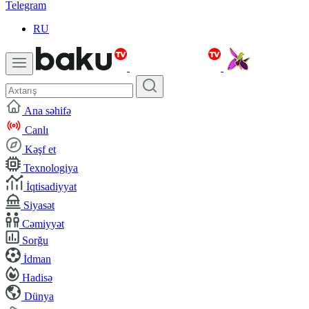
Telegram
RU
Ana səhifə
Canlı
Kəşf et
Texnologiya
İqtisadiyyat
Siyasət
Cəmiyyət
Sorğu
İdman
Hadisə
Dünya