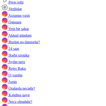
Press reliz
Verilişlər
Arzunun vaxtı
Qapqara
Yeni bir səhər
Aktual gündəm
Bizdən nə danışırlar?
24 saat
Hərbi xronika
Aydın tarix
Retro Baku
O vaxtlar
Amin
Oralarda necədir?
Kəndinə qayıt
Necə olmalıdır?