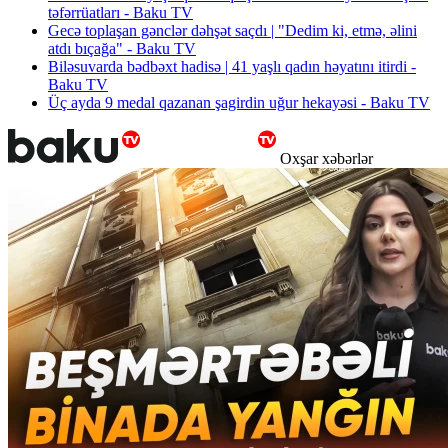
təfərrüatları - Baku TV
Gecə toplaşan gənclər dəhşət saçdı | "Dedim ki, etmə, əlini
atdı bıçağa" - Baku TV
Biləsuvarda bədbəxt hadisə | 41 yaşlı qadın həyatını itirdi -
Baku TV
Üç ayda 9 medal qazanan şagirdin uğur hekayəsi - Baku TV
Oxşar xəbərlər