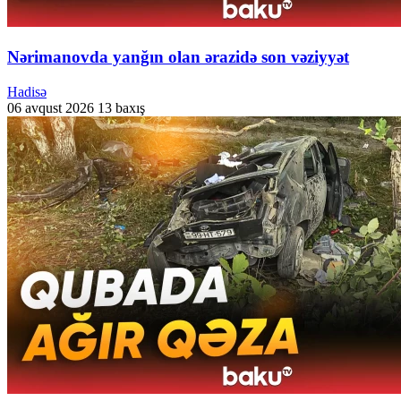
Nərimanovda yanğın olan ərazidə son vəziyyət
Hadisə
06 avqust 2026
13 baxış