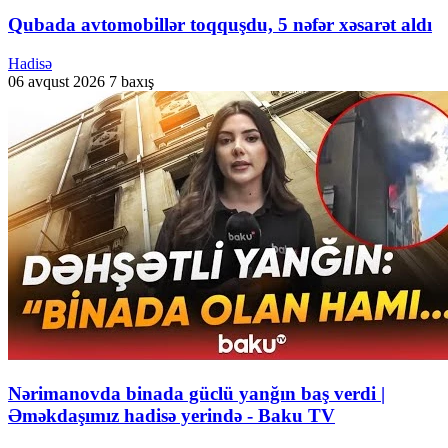
Qubada avtomobillər toqquşdu, 5 nəfər xəsarət aldı
Hadisə
06 avqust 2026
7 baxış
Nərimanovda binada güclü yanğın baş verdi |
Əməkdaşımız hadisə yerində - Baku TV