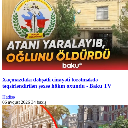
Xaçmazdakı dəhşətli cinayəti törətməkdə
təqsirləndirilən şəxsə hökm oxundu - Baku TV
Hadisə
06 avqust 2026
34 baxış