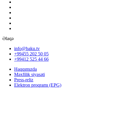
Əlaqə
info@baku.tv
+99455 202 50 05
+99412 525 44 66
Haqqımızda
Məxfilik siyasəti
Press-reliz
Elektron proqramı (EPG)