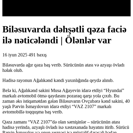
Biləsuvarda dəhşətli qəza faciə
ilə nəticələndi | Ölənlər var
16 iyun 2025
491 baxış
Biləsuvarda ağır qəza baş verib. Sürücünün atası və azyaşı övladı
həlak olub.
Hadisə rayonun Ağalıkənd kəndi yaxınlığında qeydə alınıb.
Belə ki, Ağalıkənd sakini Musa Ağayevin idarə etdiyi “Hyundai”
markalı avtomobil ötmə qaydasını pozaraq qarşı yola çıxıb. Bu
zaman əks istiqamətdən gələn Biləsuvarın Ovçubərə kənd sakini, 40
yaşlı Pərvin İsmayılovun idarə etdiyi “VAZ 2107” markalı
avtomobillə toqquşma baş verib.
Qəza zamanı “VAZ 2107”də olan sərnişinlər – sürücünün atası
hadisə yerində, azyaşlı övladı isə xəstəxanada həyatını itirib. Sürücü
Pərvin İsmayılov və onun yeznəsi isə müxtəlif dərəcəli bədən