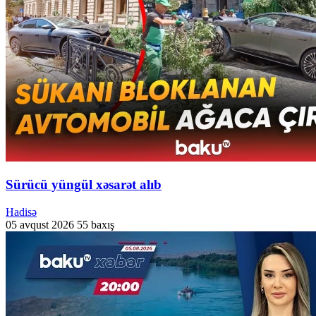
Sürücü yüngül xəsarət alıb
Hadisə
05 avqust 2026
55 baxış