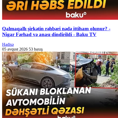
Qalmaqallı şirkətin rəhbəri nədə ittiham olunur? -
Nigar Fərhad və anası dindirildi - Baku TV
Hadisə
05 avqust 2026
53 baxış