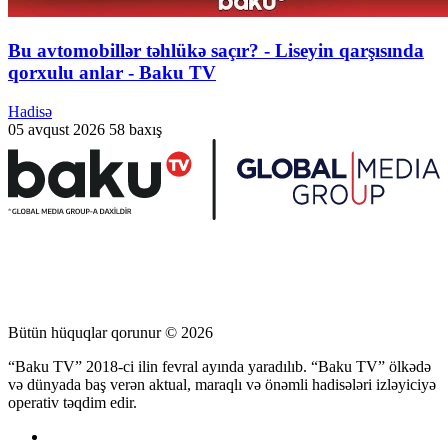
Bu avtomobillər təhlükə saçır? - Liseyin qarşısında
qorxulu anlar - Baku TV
Hadisə
05 avqust 2026
58 baxış
Bütün hüquqlar qorunur © 2026
“Baku TV” 2018-ci ilin fevral ayında yaradılıb. “Baku TV” ölkədə
və dünyada baş verən aktual, maraqlı və önəmli hadisələri izləyiciyə
operativ təqdim edir.