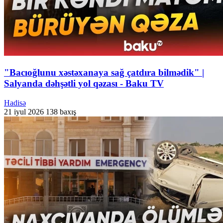
"Bacıoğlunu xəstəxanaya sağ çatdıra bilmədik" |
Salyanda dəhşətli yol qəzası - Baku TV
Hadisə
21 iyul 2026
138 baxış