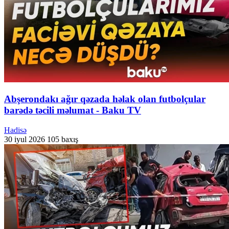
Abşerondakı ağır qəzada həlak olan futbolçular
barədə təcili məlumat - Baku TV
Hadisə
30 iyul 2026
105 baxış