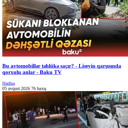
Bu avtomobillər təhlükə saçır? - Liseyin qarşısında
qorxulu anlar - Baku TV
Hadisə
05 avqust 2026
76 baxış