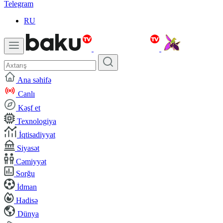
Telegram
RU
Ana səhifə
Canlı
Kəşf et
Texnologiya
İqtisadiyyat
Siyasət
Cəmiyyət
Sorğu
İdman
Hadisə
Dünya