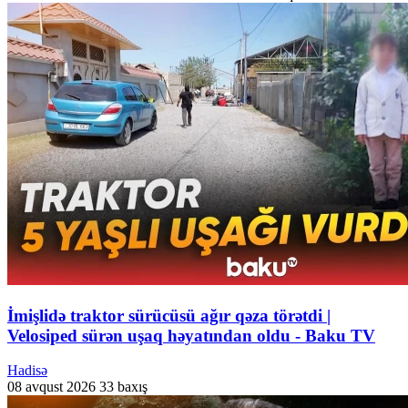
İmişlidə traktor sürücüsü ağır qəza törətdi |
Velosiped sürən uşaq həyatından oldu - Baku TV
Hadisə
08 avqust 2026
33 baxış