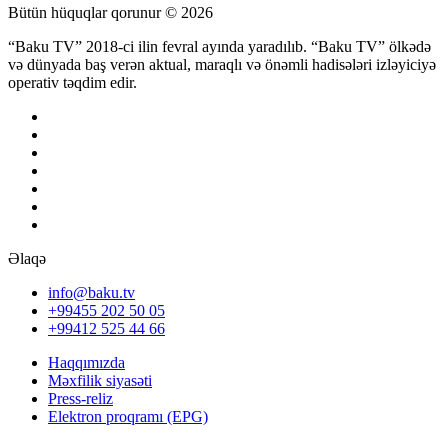
Bütün hüquqlar qorunur © 2026
“Baku TV” 2018-ci ilin fevral ayında yaradılıb. “Baku TV” ölkədə
və dünyada baş verən aktual, maraqlı və önəmli hadisələri izləyiciyə
operativ təqdim edir.
Əlaqə
info@baku.tv
+99455 202 50 05
+99412 525 44 66
Haqqımızda
Məxfilik siyasəti
Press-reliz
Elektron proqramı (EPG)