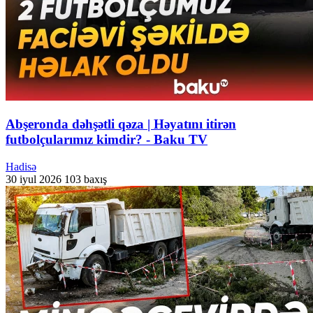
Abşeronda dəhşətli qəza | Həyatını itirən
futbolçularımız kimdir? - Baku TV
Hadisə
30 iyul 2026
103 baxış