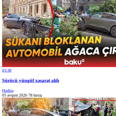
03:38
Sürücü yüngül xəsarət alıb
Hadisə
05 avqust 2026
78 baxış