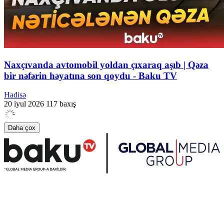
Naxçıvanda avtomobil yoldan çıxaraq aşıb | Qəza
bir nəfərin həyatına son qoydu - Baku TV
Hadisə
20 iyul 2026
117 baxış
Daha çox