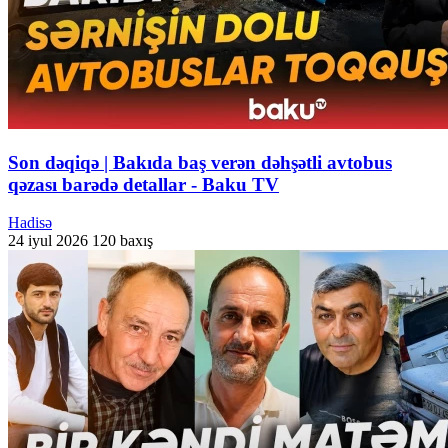
Son dəqiqə | Bakıda baş verən dəhşətli avtobus
qəzası barədə detallar - Baku TV
Hadisə
24 iyul 2026
120 baxış