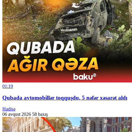
01:19
Qubada avtomobillər toqquşdu, 5 nəfər xəsarət aldı
Hadisə
06 avqust 2026
58 baxış