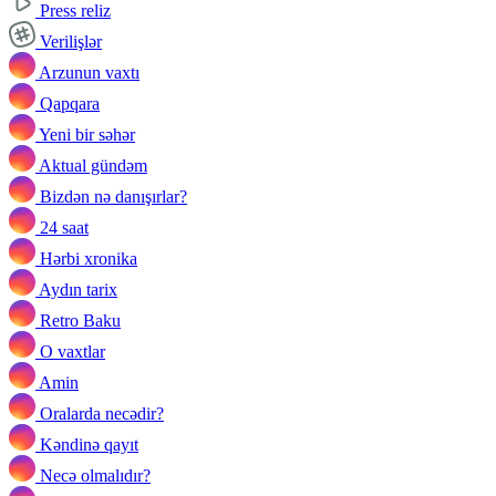
Press reliz
Verilişlər
Arzunun vaxtı
Qapqara
Yeni bir səhər
Aktual gündəm
Bizdən nə danışırlar?
24 saat
Hərbi xronika
Aydın tarix
Retro Baku
O vaxtlar
Amin
Oralarda necədir?
Kəndinə qayıt
Necə olmalıdır?