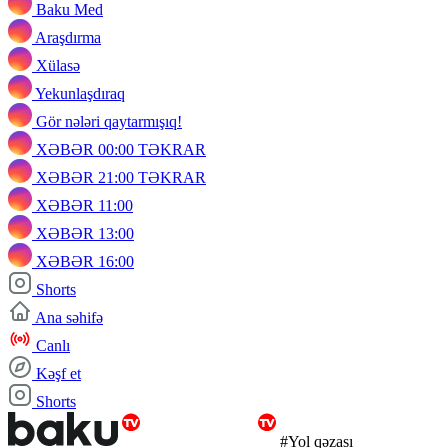
Baku Med
Araşdırma
Xülasə
Yekunlaşdıraq
Gör nələri qaytarmışıq!
XƏBƏR 00:00 TƏKRAR
XƏBƏR 21:00 TƏKRAR
XƏBƏR 11:00
XƏBƏR 13:00
XƏBƏR 16:00
Shorts
Ana səhifə
Canlı
Kəşf et
Shorts
#Yol qəzası