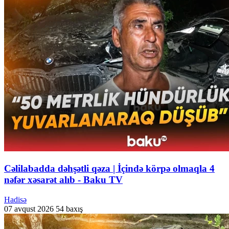
Cəlilabadda dəhşətli qəza | İçində körpə olmaqla 4
nəfər xəsarət alıb - Baku TV
Hadisə
07 avqust 2026
54 baxış