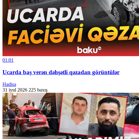
01:01
Ucarda baş verən dəhşətli qəzadan görüntülər
Hadisə
31 iyul 2026
225 baxış