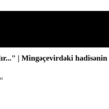
ır..." | Mingəçevirdəki hadisənin 
rı