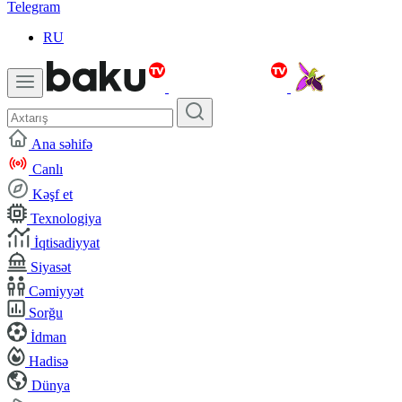
Telegram
RU
Ana səhifə
Canlı
Kəşf et
Texnologiya
İqtisadiyyat
Siyasət
Cəmiyyət
Sorğu
İdman
Hadisə
Dünya