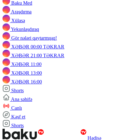
Baku Med
Araşdırma
Xülasə
Yekunlaşdıraq
Gör nələri qaytarmışıq!
XƏBƏR 00:00 TƏKRAR
XƏBƏR 21:00 TƏKRAR
XƏBƏR 11:00
XƏBƏR 13:00
XƏBƏR 16:00
Shorts
Ana səhifə
Canlı
Kəşf et
Shorts
Hadisə