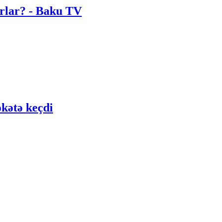
urlar? - Baku TV
əkətə keçdi