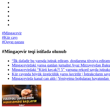
#Mingəçevir
#Kür çayı
#Qayıq qəzası
#Mingəçevir teqi istifadə olunub
“İlk dəfədir bu yarışda iştirak edirəm, dostlarıma tövsiyə edirəm
Mingəçevirdəki yarışa qatılan jurnalist Ayaz Mirzəyevdən Ba
Mingəçevirdəki “Kürü keçək?! 5” yarışına rekord sayda iştirakçı
Kür çayında böyük üzgüçülük yarışı keçirilir | İştirakçıların s
Mingəçevirdə kanal can aldı | Yeniyetmə boğularaq həyatınd