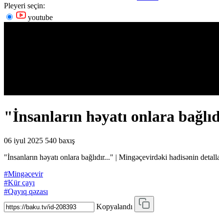
Pleyeri seçin:
youtube
"İnsanların həyatı onlara bağlıd
06 iyul 2025
540 baxış
"İnsanların həyatı onlara bağlıdır..." | Mingəçevirdəki hadisənin detalla
#Mingəçevir
#Kür çayı
#Qayıq qəzası
Kopyalandı