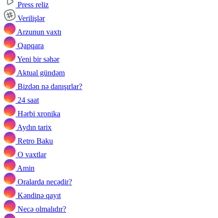
Press reliz
Verilişlər
Arzunun vaxtı
Qapqara
Yeni bir səhər
Aktual gündəm
Bizdən nə danışırlar?
24 saat
Hərbi xronika
Aydın tarix
Retro Baku
O vaxtlar
Amin
Oralarda necədir?
Kəndinə qayıt
Necə olmalıdır?