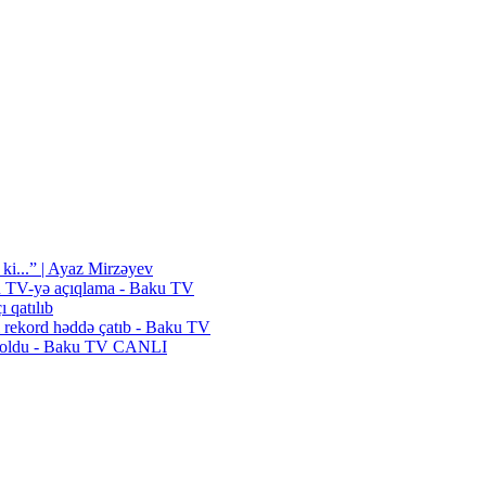
 ki...” | Ayaz Mirzəyev
ku TV-yə açıqlama - Baku TV
 qatılıb
ayı rekord həddə çatıb - Baku TV
an oldu - Baku TV CANLI