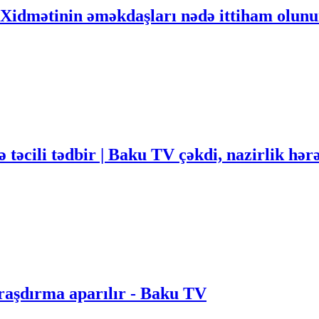
ik Xidmətinin əməkdaşları nədə ittiham olun
 təcili tədbir | Baku TV çəkdi, nazirlik hər
Araşdırma aparılır - Baku TV