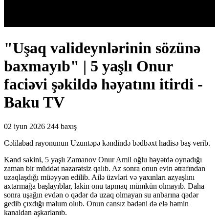
"Uşaq valideynlərinin sözünə
baxmayıb" | 5 yaşlı Onur
faciəvi şəkildə həyatını itirdi -
Baku TV
02 iyun 2026
244 baxış
Cəlilabad rayonunun Uzuntəpə kəndində bədbəxt hadisə baş verib.
Kənd sakini, 5 yaşlı Zamanov Onur Amil oğlu həyətdə oynadığı
zaman bir müddət nəzarətsiz qalıb. Az sonra onun evin ətrafından
uzaqlaşdığı müəyyən edilib. Ailə üzvləri və yaxınları azyaşlını
axtarmağa başlayıblar, lakin onu tapmaq mümkün olmayıb. Daha
sonra uşağın evdən o qədər də uzaq olmayan su anbarına qədər
gedib çıxdığı məlum olub. Onun cansız bədəni də elə həmin
kanaldan aşkarlanıb.