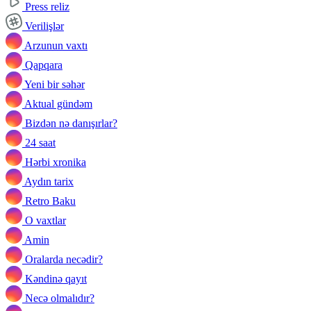
Press reliz
Verilişlər
Arzunun vaxtı
Qapqara
Yeni bir səhər
Aktual gündəm
Bizdən nə danışırlar?
24 saat
Hərbi xronika
Aydın tarix
Retro Baku
O vaxtlar
Amin
Oralarda necədir?
Kəndinə qayıt
Necə olmalıdır?