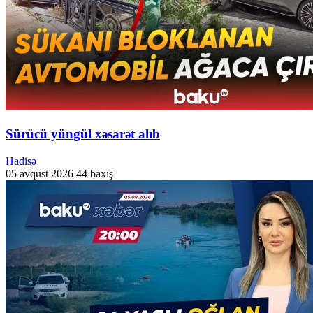
Sürücü yüngül xəsarət alıb
Hadisə
05 avqust 2026
44 baxış