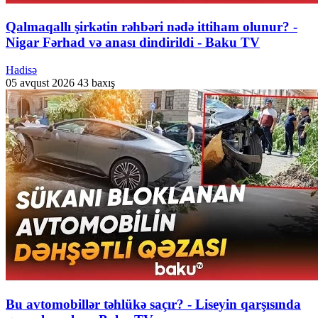
Qalmaqallı şirkətin rəhbəri nədə ittiham olunur? -
Nigar Fərhad və anası dindirildi - Baku TV
Hadisə
05 avqust 2026
43 baxış
Bu avtomobillər təhlükə saçır? - Liseyin qarşısında