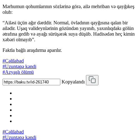
Mərhumun qohumlarının sözlərinə görə, ailə mehriban və qayğıkeş
olub:
“Ailəsi üçün ağır dərddir. Normal, övladının qayğısına qalan bir
ailədir. Uşaq valideynlərinin gözündən yayınıb, yaxınlıqdakı gölün
ətrafına gedib və ayağı sürüşərək suya düşüb. Hadisədən heç kimin
xəbəri olmayıb”.
Faktla bağlı araşdırma aparılır.
#Cəlilabad
#Uzuntəpə kəndi
#Azyaşlı ölümü
Kopyalandı
#Cəlilabad
#Uzuntəpə kəndi