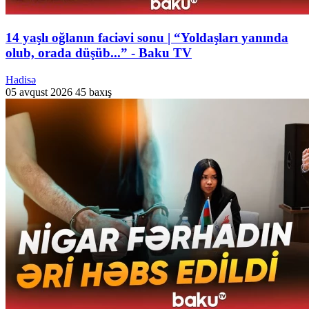
14 yaşlı oğlanın faciəvi sonu | “Yoldaşları yanında
olub, orada düşüb...” - Baku TV
Hadisə
05 avqust 2026
45 baxış