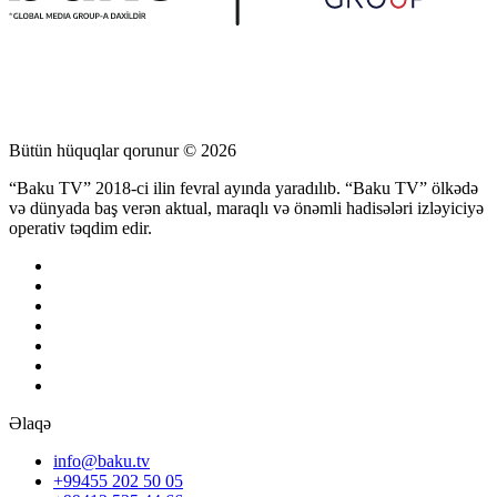
Bütün hüquqlar qorunur © 2026
“Baku TV” 2018-ci ilin fevral ayında yaradılıb. “Baku TV” ölkədə
və dünyada baş verən aktual, maraqlı və önəmli hadisələri izləyiciyə
operativ təqdim edir.
Əlaqə
info@baku.tv
+99455 202 50 05