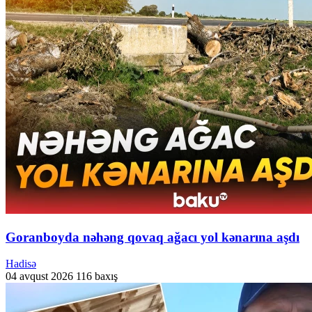
Goranboyda nəhəng qovaq ağacı yol kənarına aşdı
Hadisə
04 avqust 2026
116 baxış