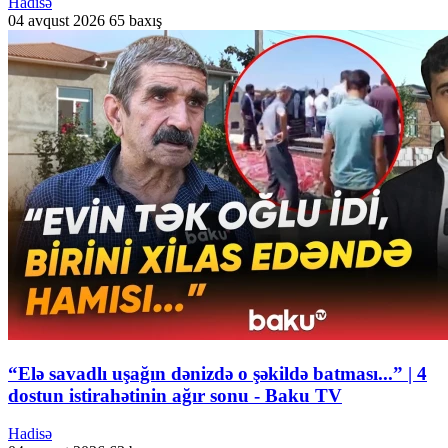
Hadisə
04 avqust 2026
65 baxış
“Elə savadlı uşağın dənizdə o şəkildə batması...” | 4
dostun istirahətinin ağır sonu - Baku TV
Hadisə