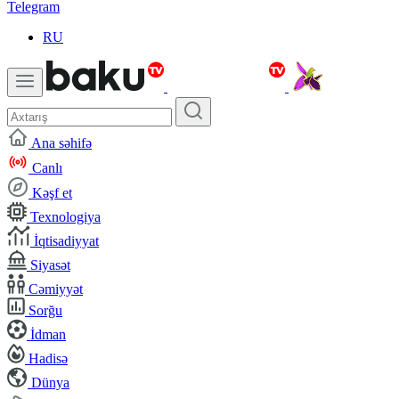
Telegram
RU
Ana səhifə
Canlı
Kəşf et
Texnologiya
İqtisadiyyat
Siyasət
Cəmiyyət
Sorğu
İdman
Hadisə
Dünya