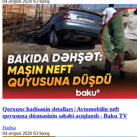
04 avqust 2026
63 baxış
Qorxunc hadisənin detalları | Avtomobilin neft
quyusuna düşməsinin səbəbi açıqlandı - Baku TV
Hadisə
04 avqust 2026
63 baxış