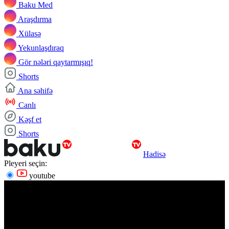
Baku Med
Araşdırma
Xülasə
Yekunlaşdıraq
Gör nələri qaytarmışıq!
Shorts
Ana səhifə
Canlı
Kəşf et
Shorts
Hadisə
Pleyeri seçin:
youtube