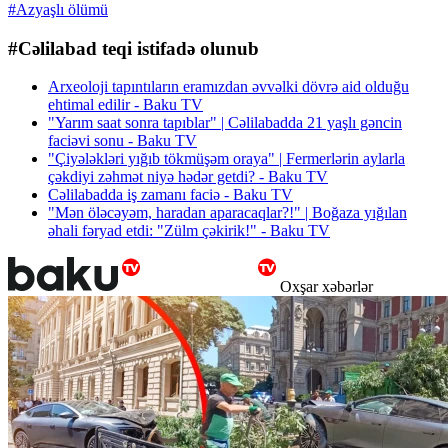
#Azyaşlı ölümü
#Cəlilabad teqi istifadə olunub
Arxeoloji tapıntıların eramızdan əvvəlki dövrə aid olduğu
ehtimal edilir - Baku TV
"Yarım saat sonra tapıblar" | Cəlilabadda 21 yaşlı gəncin
faciəvi sonu - Baku TV
"Çiyələkləri yığıb tökmüşəm oraya" | Fermerlərin aylarla
çəkdiyi zəhmət niyə hədər getdi? - Baku TV
Cəlilabadda iş zamanı faciə - Baku TV
"Mən öləcəyəm, haradan aparacaqlar?!" | Boğaza yığılan
əhali fəryad etdi: "Zülm çəkirik!" - Baku TV
Oxşar xəbərlər