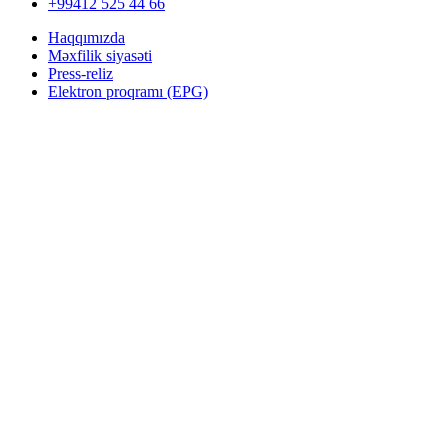
+99412 525 44 66
Haqqımızda
Məxfilik siyasəti
Press-reliz
Elektron proqramı (EPG)