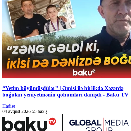
“Yetim böyümüşdülər” | Əmisi ilə birlikdə Xəzərdə
boğulan yeniyetmənin qohumları danışdı - Baku TV
Hadisə
04 avqust 2026
55 baxış