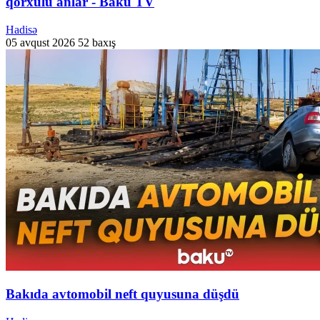
qorxulu anlar - Baku TV
Hadisə
05 avqust 2026
52 baxış
Bakıda avtomobil neft quyusuna düşdü