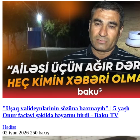
"Uşaq valideynlərinin sözünə baxmayıb" | 5 yaşlı
Onur faciəvi şəkildə həyatını itirdi - Baku TV
Hadisə
02 iyun 2026
250 baxış