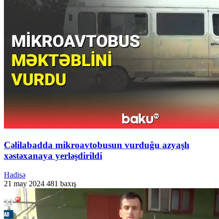
Cəlilabadda mikroavtobusun vurduğu azyaşlı
xəstəxanaya yerləşdirildi
Hadisə
21 may 2024
481 baxış