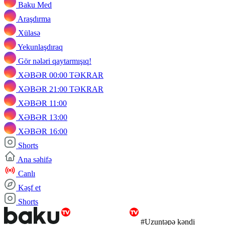
Baku Med
Araşdırma
Xülasə
Yekunlaşdıraq
Gör nələri qaytarmışıq!
XƏBƏR 00:00 TƏKRAR
XƏBƏR 21:00 TƏKRAR
XƏBƏR 11:00
XƏBƏR 13:00
XƏBƏR 16:00
Shorts
Ana səhifə
Canlı
Kəşf et
Shorts
#Uzuntəpə kəndi