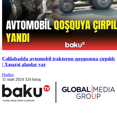
Cəlilabadda avtomobil traktorun qoşqusuna çırpıldı
| Xəsarət alanlar var
Hadisə
11 mart 2024
324 baxış