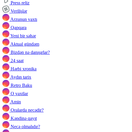
Press reliz
Verilişlər
Arzunun vaxtı
Qapqara
Yeni bir səhər
Aktual gündəm
Bizdən nə danışırlar?
24 saat
Hərbi xronika
Aydın tarix
Retro Baku
O vaxtlar
Amin
Oralarda necədir?
Kəndinə qayıt
Necə olmalıdır?