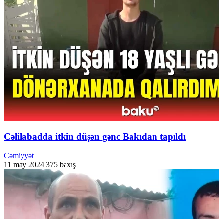
Cəlilabadda itkin düşən gənc Bakıdan tapıldı
Cəmiyyət
11 may 2024
375 baxış