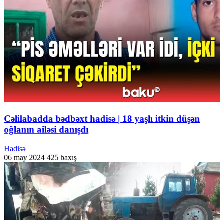
Cəlilabadda bədbəxt hadisə | 18 yaşlı itkin düşən
oğlanın ailəsi danışdı
Hadisə
06 may 2024
425 baxış