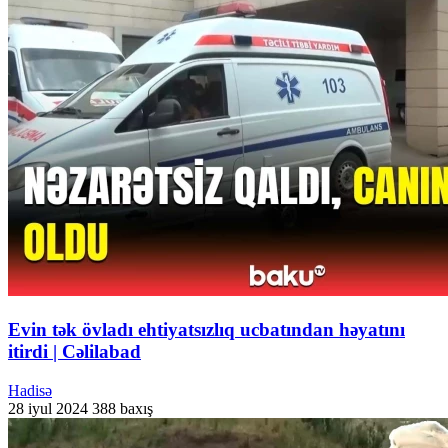
Evin tək övladı ehtiyatsızlıq ucbatından həyatını
itirdi | Cəlilabad
Hadisə
28 iyul 2024
388 baxış