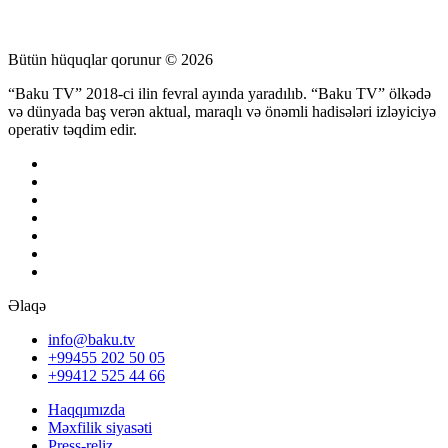
Bütün hüquqlar qorunur © 2026
“Baku TV” 2018-ci ilin fevral ayında yaradılıb. “Baku TV” ölkədə
və dünyada baş verən aktual, maraqlı və önəmli hadisələri izləyiciyə
operativ təqdim edir.
Əlaqə
info@baku.tv
+99455 202 50 05
+99412 525 44 66
Haqqımızda
Məxfilik siyasəti
Press-reliz