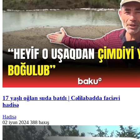
17 yaşlı oğlan suda batdı | Cəlilabadda faciəvi
hadisə
Hadisə
02 iyun 2024
388 baxış