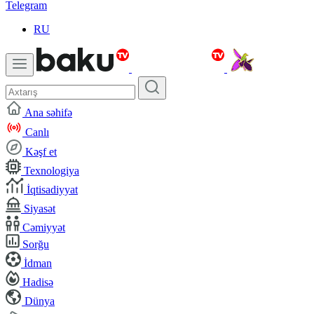
Telegram
RU
Ana səhifə
Canlı
Kəşf et
Texnologiya
İqtisadiyyat
Siyasət
Cəmiyyət
Sorğu
İdman
Hadisə
Dünya