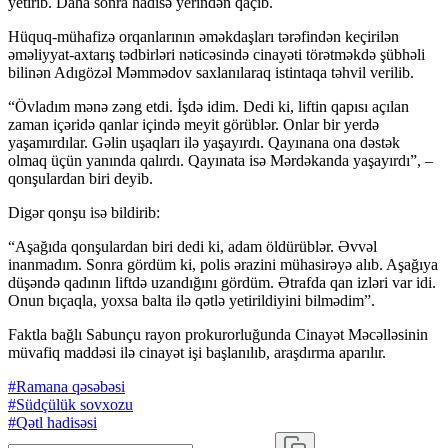
yetirib. Daha sonra hadisə yerindən qaçıb.
Hüquq-mühafizə orqanlarının əməkdaşları tərəfindən keçirilən
əməliyyat-axtarış tədbirləri nəticəsində cinayəti törətməkdə şübhəli
bilinən Adıgözəl Məmmədov saxlanılaraq istintaqa təhvil verilib.
“Övladım mənə zəng etdi. İşdə idim. Dedi ki, liftin qapısı açılan
zaman içəridə qanlar içində meyit görüblər. Onlar bir yerdə
yaşamırdılar. Gəlin uşaqları ilə yaşayırdı. Qayınana ona dəstək
olmaq üçün yanında qalırdı. Qayınata isə Mərdəkanda yaşayırdı”, –
qonşulardan biri deyib.
Digər qonşu isə bildirib:
“Aşağıda qonşulardan biri dedi ki, adam öldürüblər. Əvvəl
inanmadım. Sonra gördüm ki, polis ərazini mühasirəyə alıb. Aşağıya
düşəndə qadının liftdə uzandığını gördüm. Ətrafda qan izləri var idi.
Onun bıçaqla, yoxsa balta ilə qətlə yetirildiyini bilmədim”.
Faktla bağlı Sabunçu rayon prokurorluğunda Cinayət Məcəlləsinin
müvafiq maddəsi ilə cinayət işi başlanılıb, araşdırma aparılır.
#Ramana qəsəbəsi
#Südçülük sovxozu
#Qətl hadisəsi