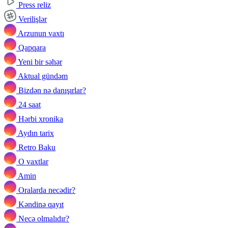
Press reliz
Verilişlər
Arzunun vaxtı
Qapqara
Yeni bir səhər
Aktual gündəm
Bizdən nə danışırlar?
24 saat
Hərbi xronika
Aydın tarix
Retro Baku
O vaxtlar
Amin
Oralarda necədir?
Kəndinə qayıt
Necə olmalıdır?