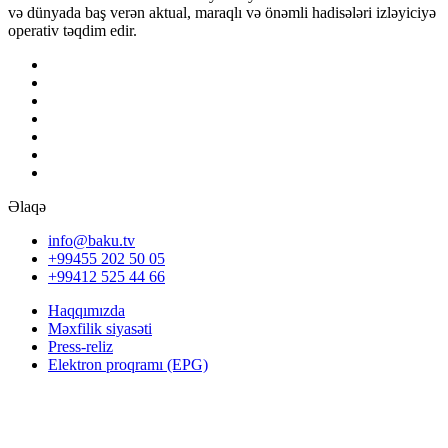
və dünyada baş verən aktual, maraqlı və önəmli hadisələri izləyiciyə
operativ təqdim edir.
Əlaqə
info@baku.tv
+99455 202 50 05
+99412 525 44 66
Haqqımızda
Məxfilik siyasəti
Press-reliz
Elektron proqramı (EPG)