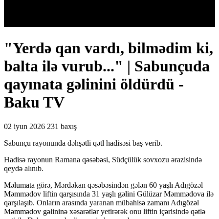
"Yerdə qan vardı, bilmədim ki,
balta ilə vurub..." | Sabunçuda
qayınata gəlinini öldürdü -
Baku TV
02 iyun 2026
231 baxış
Sabunçu rayonunda dəhşətli qətl hadisəsi baş verib.
Hadisə rayonun Ramana qəsəbəsi, Südçülük sovxozu ərazisində
qeydə alınıb.
Məlumata görə, Mərdəkan qəsəbəsindən gələn 60 yaşlı Adıgözəl
Məmmədov liftin qarşısında 31 yaşlı gəlini Gülüzar Məmmədova ilə
qarşılaşıb. Onların arasında yaranan mübahisə zamanı Adıgözəl
Məmmədov gəlininə xəsarətlər yetirərək onu liftin içərisində qətlə