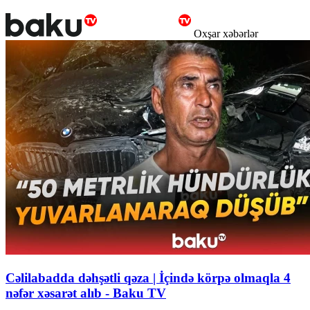
Oxşar xəbərlər
Cəlilabadda dəhşətli qəza | İçində körpə olmaqla 4
nəfər xəsarət alıb - Baku TV