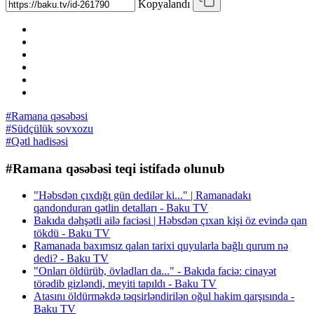
Kopyalandı
#Ramana qəsəbəsi
#Südçülük sovxozu
#Qətl hadisəsi
#Ramana qəsəbəsi teqi istifadə olunub
"Həbsdən çıxdığı gün dedilər ki..." | Ramanadakı
qandonduran qətlin detalları - Baku TV
Bakıda dəhşətli ailə faciəsi | Həbsdən çıxan kişi öz evində qan
tökdü - Baku TV
Ramanada baxımsız qalan tarixi quyularla bağlı qurum nə
dedi? - Baku TV
"Onları öldürüb, övladları da..." - Bakıda faciə: cinayət
törədib gizləndi, meyiti tapıldı - Baku TV
Atasını öldürməkdə təqsirləndirilən oğul hakim qarşısında -
Baku TV