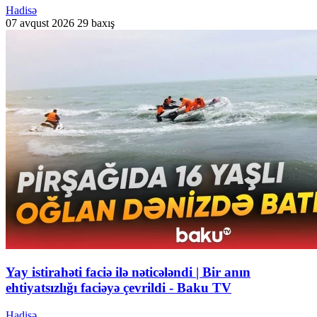
Hadisə
07 avqust 2026
29 baxış
Yay istirahəti faciə ilə nəticələndi | Bir anın
ehtiyatsızlığı faciəyə çevrildi - Baku TV
Hadisə