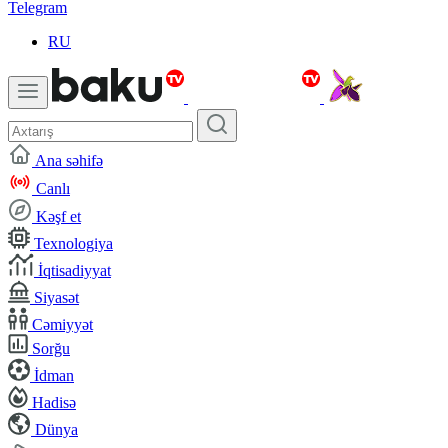
Telegram
RU
Ana səhifə
Canlı
Kəşf et
Texnologiya
İqtisadiyyat
Siyasət
Cəmiyyət
Sorğu
İdman
Hadisə
Dünya