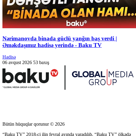
Nərimanovda binada güclü yanğın baş verdi |
Əməkdaşımız hadisə yerində - Baku TV
Hadisə
06 avqust 2026
53 baxış
Bütün hüquqlar qorunur © 2026
“Baku TV” 2018-ci ilin fevral ayında yaradılıb. “Baku TV” ölkədə