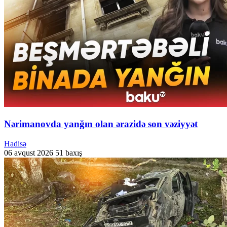
Nərimanovda yanğın olan ərazidə son vəziyyət
Hadisə
06 avqust 2026
51 baxış