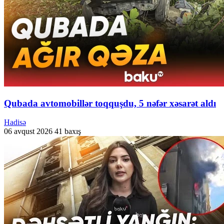
Qubada avtomobillər toqquşdu, 5 nəfər xəsarət aldı
Hadisə
06 avqust 2026
41 baxış