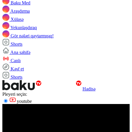
Baku Med
Araşdırma
Xülasə
Yekunlaşdıraq
Gör nələri qaytarmışıq!
Shorts
Ana səhifə
Canlı
Kəşf et
Shorts
Hadisə
Pleyeri seçin:
youtube