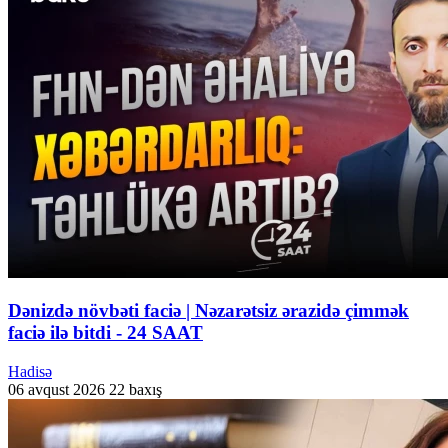
Dənizdə növbəti faciə | Nəzarətsiz ərazidə çimmək
faciə ilə bitdi - 24 SAAT
Hadisə
06 avqust 2026
22 baxış