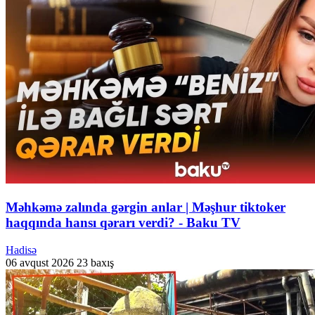
Məhkəmə zalında gərgin anlar | Məşhur tiktoker
haqqında hansı qərarı verdi? - Baku TV
Hadisə
06 avqust 2026
23 baxış