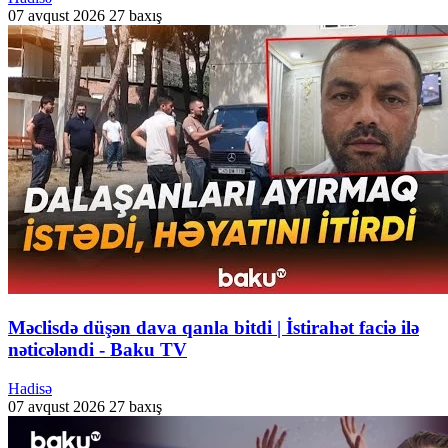
07 avqust 2026
27 baxış
Məclisdə düşən dava qanla bitdi | İstirahət faciə ilə
nəticələndi - Baku TV
Hadisə
07 avqust 2026
27 baxış