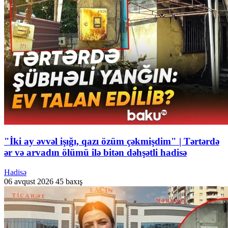
"İki ay əvvəl işığı, qazı özüm çəkmişdim" | Tərtərdə
ər və arvadın ölümü ilə bitən dəhşətli hadisə
Hadisə
06 avqust 2026
45 baxış