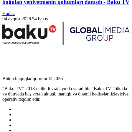
boğulan yeniyetmənin qohumları danışdı - Baku TV
Hadisə
04 avqust 2026
54 baxış
Bütün hüquqlar qorunur © 2026
“Baku TV” 2018-ci ilin fevral ayında yaradılıb. “Baku TV” ölkədə
və dünyada baş verən aktual, maraqlı və önəmli hadisələri izləyiciyə
operativ təqdim edir.