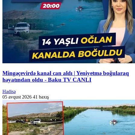
Mingəçevirdə kanal can aldı | Yeniyetmə boğularaq
həyatından oldu - Baku TV CANLI
Hadisə
05 avqust 2026
41 baxış