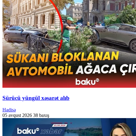
Sürücü yüngül xəsarət alıb
Hadisə
05 avqust 2026
38 baxış