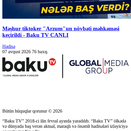
Məşhur tiktoker "Arzum"un növbəti məhkəməsi
keçirildi - Baku TV CANLI
Hadisə
07 avqust 2026
76 baxış
Bütün hüquqlar qorunur © 2026
“Baku TV” 2018-ci ilin fevral ayında yaradılıb. “Baku TV” ölkədə
və dünyada baş verən aktual, maraqlı və önəmli hadisələri izləyiciyə