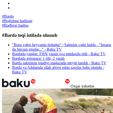
#Bərdə
#Boğulma hadisəsi
#Bədbəxt hadisə
#Bərdə teqi istifadə olunub
"Bura vəhşi heyvanla doludur" | Sakinlər çətin halda - "İnsana
da hücum etsələr..." - Baku TV
Bərdədə yanğın: FHN yanan evə müdaxilə etdi - Baku TV
Bərdədə avtoqəza: 1 ölü, 2 yaralı
Bərdə sakininin işlədiyi mağazada meyiti tapıldı - Baku TV
Bərdə və Ağdamda silah alveri edən şəxslər həbs olundu -
Baku TV
Oxşar xəbərlər