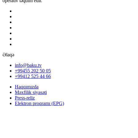
operativ təqdim edir.
Əlaqə
info@baku.tv
+99455 202 50 05
+99412 525 44 66
Haqqımızda
Məxfilik siyasəti
Press-reliz
Elektron proqramı (EPG)