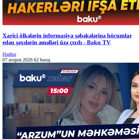
Xarici ölkələrin informasiya şəbəkələrinə hücumlar
edən şəxslərin əməlləri üzə çıxdı - Baku TV
Hadisə
07 avqust 2026
62 baxış