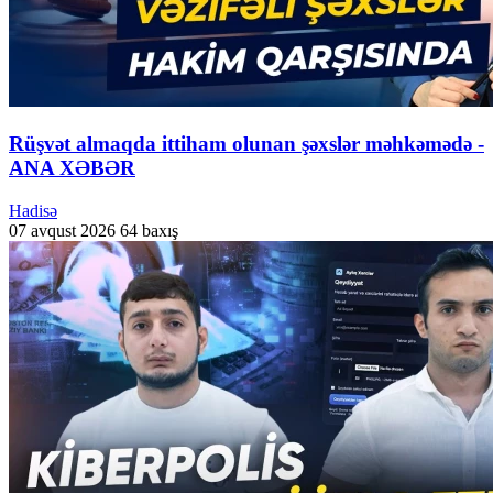
Rüşvət almaqda ittiham olunan şəxslər məhkəmədə -
ANA XƏBƏR
Hadisə
07 avqust 2026
64 baxış