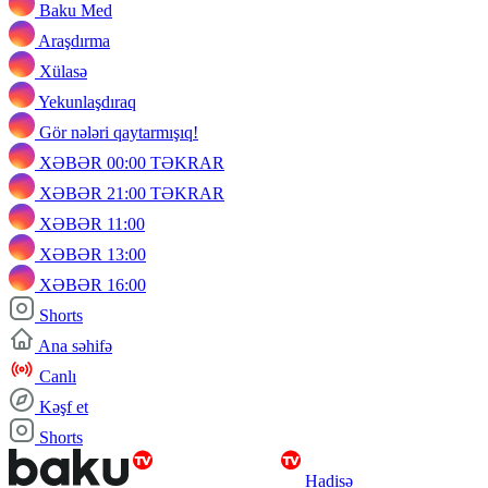
Baku Med
Araşdırma
Xülasə
Yekunlaşdıraq
Gör nələri qaytarmışıq!
XƏBƏR 00:00 TƏKRAR
XƏBƏR 21:00 TƏKRAR
XƏBƏR 11:00
XƏBƏR 13:00
XƏBƏR 16:00
Shorts
Ana səhifə
Canlı
Kəşf et
Shorts
Hadisə