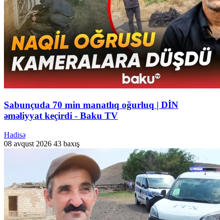
Sabunçuda 70 min manatlıq oğurluq | DİN
əməliyyat keçirdi - Baku TV
Hadisə
08 avqust 2026
43 baxış