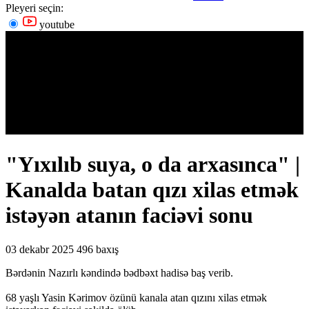
Pleyeri seçin:
youtube
"Yıxılıb suya, o da arxasınca" |
Kanalda batan qızı xilas etmək
istəyən atanın faciəvi sonu
03 dekabr 2025
496 baxış
Bərdənin Nazırlı kəndində bədbəxt hadisə baş verib.
68 yaşlı Yasin Kərimov özünü kanala atan qızını xilas etmək