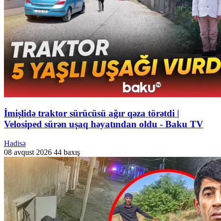
İmişlidə traktor sürücüsü ağır qəza törətdi |
Velosiped sürən uşaq həyatından oldu - Baku TV
Hadisə
08 avqust 2026
44 baxış