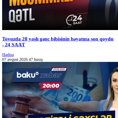
Tovuzda 28 yaşlı gənc bibisinin həyatına son qoydu
- 24 SAAT
Hadisə
07 avqust 2026
47 baxış