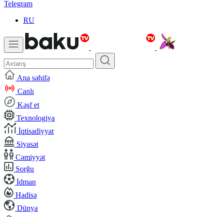
Telegram
RU
Ana səhifə
Canlı
Kəşf et
Texnologiya
İqtisadiyyat
Siyasət
Cəmiyyət
Sorğu
İdman
Hadisə
Dünya