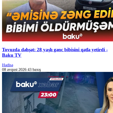
Tovuzda dəhşət: 28 yaşlı gənc bibisini qətlə yetirdi -
Baku TV
Hadisə
08 avqust 2026
43 baxış