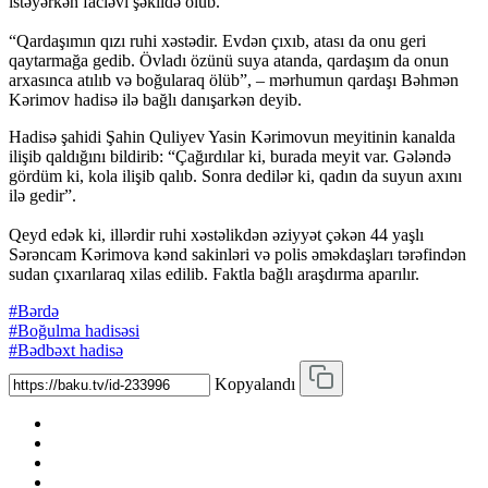
istəyərkən faciəvi şəkildə ölüb.
“Qardaşımın qızı ruhi xəstədir. Evdən çıxıb, atası da onu geri
qaytarmağa gedib. Övladı özünü suya atanda, qardaşım da onun
arxasınca atılıb və boğularaq ölüb”, – mərhumun qardaşı Bəhmən
Kərimov hadisə ilə bağlı danışarkən deyib.
Hadisə şahidi Şahin Quliyev Yasin Kərimovun meyitinin kanalda
ilişib qaldığını bildirib: “Çağırdılar ki, burada meyit var. Gələndə
gördüm ki, kola ilişib qalıb. Sonra dedilər ki, qadın da suyun axını
ilə gedir”.
Qeyd edək ki, illərdir ruhi xəstəlikdən əziyyət çəkən 44 yaşlı
Sərəncam Kərimova kənd sakinləri və polis əməkdaşları tərəfindən
sudan çıxarılaraq xilas edilib. Faktla bağlı araşdırma aparılır.
#Bərdə
#Boğulma hadisəsi
#Bədbəxt hadisə
Kopyalandı