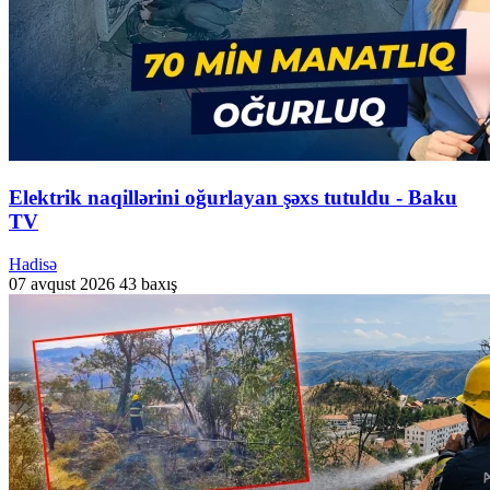
Elektrik naqillərini oğurlayan şəxs tutuldu - Baku
TV
Hadisə
07 avqust 2026
43 baxış