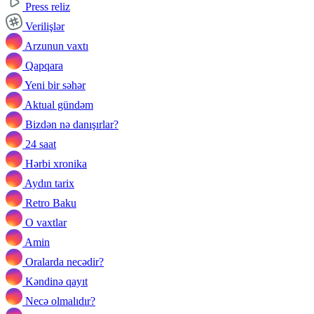
Press reliz
Verilişlər
Arzunun vaxtı
Qapqara
Yeni bir səhər
Aktual gündəm
Bizdən nə danışırlar?
24 saat
Hərbi xronika
Aydın tarix
Retro Baku
O vaxtlar
Amin
Oralarda necədir?
Kəndinə qayıt
Necə olmalıdır?