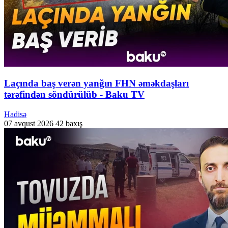
Laçında baş verən yanğın FHN əməkdaşları
tərəfindən söndürülüb - Baku TV
Hadisə
07 avqust 2026
42 baxış