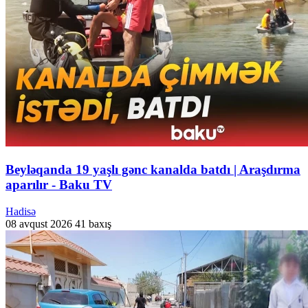
Beyləqanda 19 yaşlı gənc kanalda batdı | Araşdırma
aparılır - Baku TV
Hadisə
08 avqust 2026
41 baxış