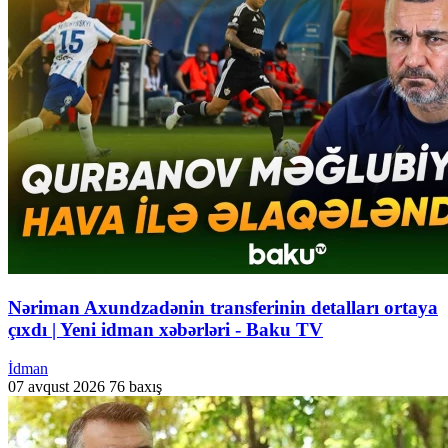
Nəriman Axundzadənin transferinin detalları ortaya
çıxdı | Yeni idman xəbərləri - Baku TV
İdman
07 avqust 2026
76 baxış