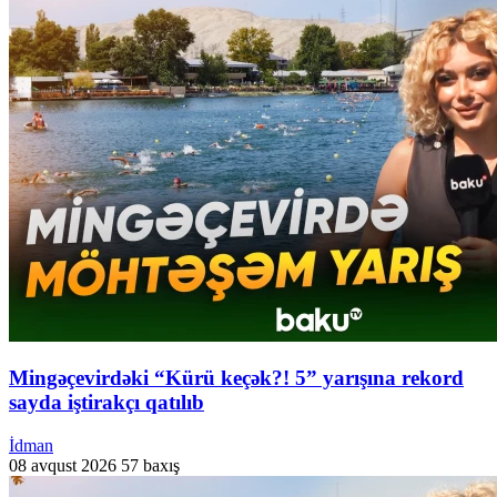
Mingəçevirdəki “Kürü keçək?! 5” yarışına rekord
sayda iştirakçı qatılıb
İdman
08 avqust 2026
57 baxış