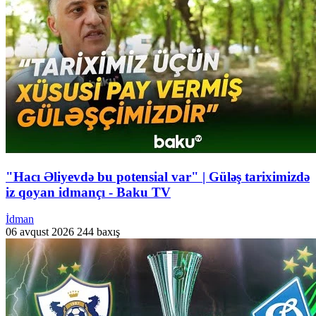
"Hacı Əliyevdə bu potensial var" | Güləş tariximizdə
iz qoyan idmançı - Baku TV
İdman
06 avqust 2026
244 baxış