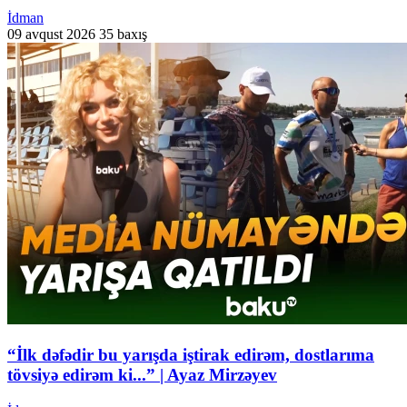
İdman
09 avqust 2026
35 baxış
“İlk dəfədir bu yarışda iştirak edirəm, dostlarıma
tövsiyə edirəm ki...” | Ayaz Mirzəyev