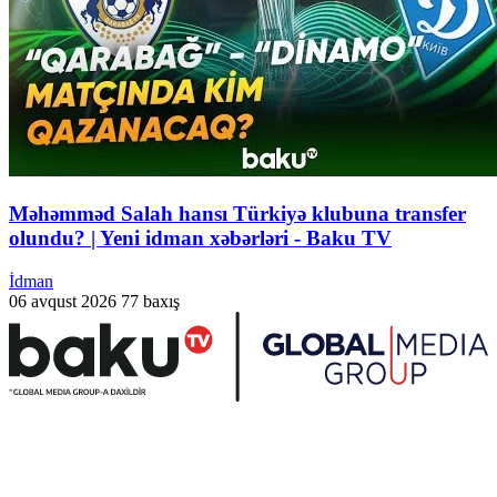
Məhəmməd Salah hansı Türkiyə klubuna transfer
olundu? | Yeni idman xəbərləri - Baku TV
İdman
06 avqust 2026
77 baxış