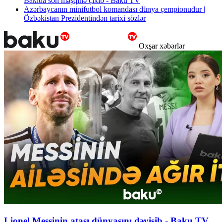
Bakıda son məşqinə çıxıb - Baku TV
Azərbaycanın minifutbol komandası dünya çempionudur |
Özbəkistan Prezidentindən tarixi sözlər
Oxşar xəbərlər
Lionel Messinin atası dünyasını dəyişib - Baku TV