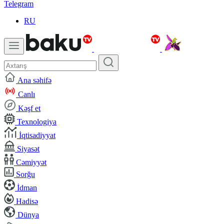
Telegram
RU
Ana səhifə
Canlı
Kəşf et
Texnologiya
İqtisadiyyat
Siyasət
Cəmiyyət
Sorğu
İdman
Hadisə
Dünya