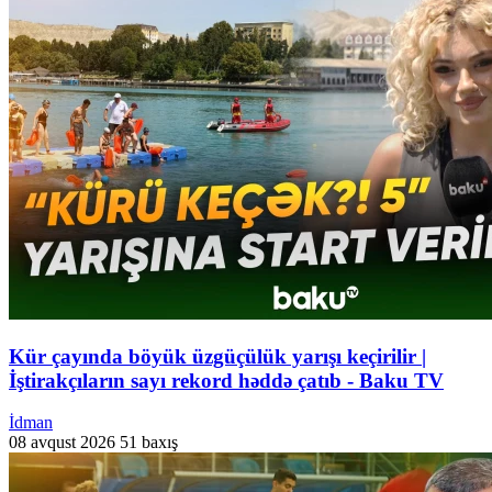
Kür çayında böyük üzgüçülük yarışı keçirilir |
İştirakçıların sayı rekord həddə çatıb - Baku TV
İdman
08 avqust 2026
51 baxış