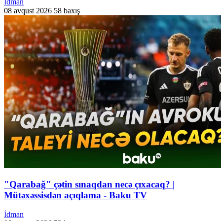
İdman
08 avqust 2026
58 baxış
"Qarabağ" çətin sınaqdan necə çıxacaq? |
Mütəxəssisdən açıqlama - Baku TV
İdman