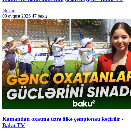
İdman
09 avqust 2026
47 baxış
Kamandan oxatma üzrə ölkə çempionatı keçirilir -
Baku TV