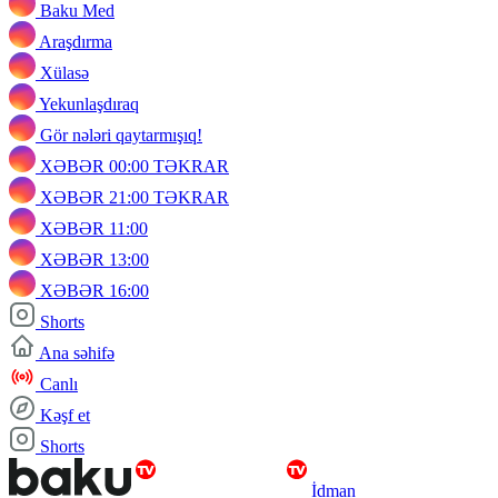
Baku Med
Araşdırma
Xülasə
Yekunlaşdıraq
Gör nələri qaytarmışıq!
XƏBƏR 00:00 TƏKRAR
XƏBƏR 21:00 TƏKRAR
XƏBƏR 11:00
XƏBƏR 13:00
XƏBƏR 16:00
Shorts
Ana səhifə
Canlı
Kəşf et
Shorts
İdman