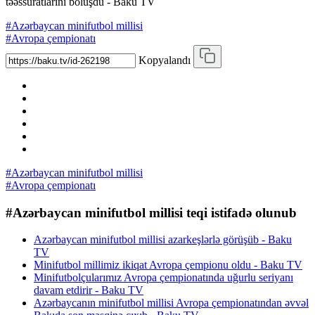
təəssüratlarını bölüşdü - Baku TV
#Azərbaycan minifutbol millisi
#Avropa çempionatı
Kopyalandı
#Azərbaycan minifutbol millisi
#Avropa çempionatı
#Azərbaycan minifutbol millisi teqi istifadə olunub
Azərbaycan minifutbol millisi azarkeşlərlə görüşüb - Baku
TV
Minifutbol millimiz ikiqat Avropa çempionu oldu - Baku TV
Minifutbolçularımız Avropa çempionatında uğurlu seriyanı
davam etdirir - Baku TV
Azərbaycanın minifutbol millisi Avropa çempionatından əvvəl