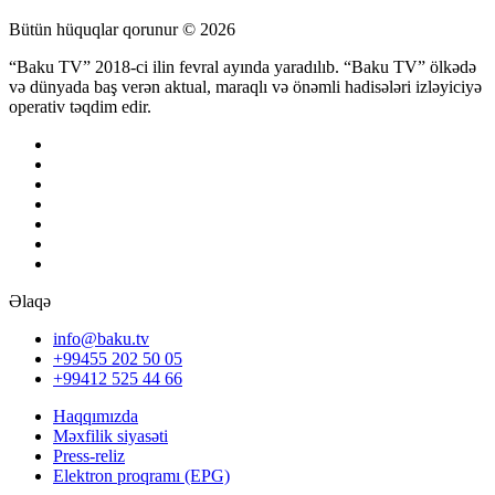
Bütün hüquqlar qorunur © 2026
“Baku TV” 2018-ci ilin fevral ayında yaradılıb. “Baku TV” ölkədə
və dünyada baş verən aktual, maraqlı və önəmli hadisələri izləyiciyə
operativ təqdim edir.
Əlaqə
info@baku.tv
+99455 202 50 05
+99412 525 44 66
Haqqımızda
Məxfilik siyasəti
Press-reliz
Elektron proqramı (EPG)