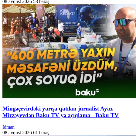
08 avqust 2026
53 baxış
Mingəçevirdəki yarışa qatılan jurnalist Ayaz
Mirzəyevdən Baku TV-yə açıqlama - Baku TV
İdman
08 avqust 2026
61 baxış