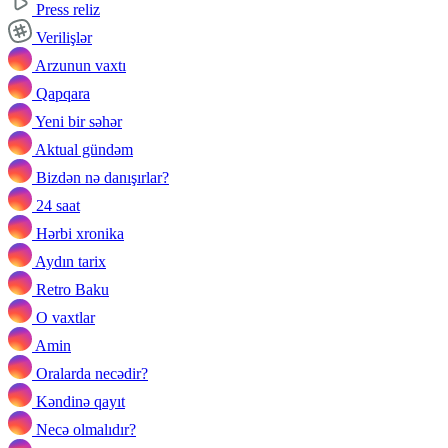
Press reliz
Verilişlər
Arzunun vaxtı
Qapqara
Yeni bir səhər
Aktual gündəm
Bizdən nə danışırlar?
24 saat
Hərbi xronika
Aydın tarix
Retro Baku
O vaxtlar
Amin
Oralarda necədir?
Kəndinə qayıt
Necə olmalıdır?