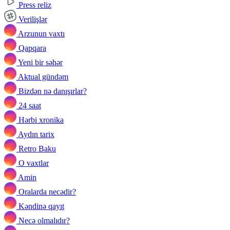
Press reliz
Verilişlər
Arzunun vaxtı
Qapqara
Yeni bir səhər
Aktual gündəm
Bizdən nə danışırlar?
24 saat
Hərbi xronika
Aydın tarix
Retro Baku
O vaxtlar
Amin
Oralarda necədir?
Kəndinə qayıt
Necə olmalıdır?