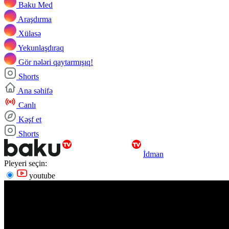
Baku Med
Araşdırma
Xülasə
Yekunlaşdıraq
Gör nələri qaytarmışıq!
Shorts
Ana səhifə
Canlı
Kəşf et
Shorts
İdman
Pleyeri seçin:
youtube