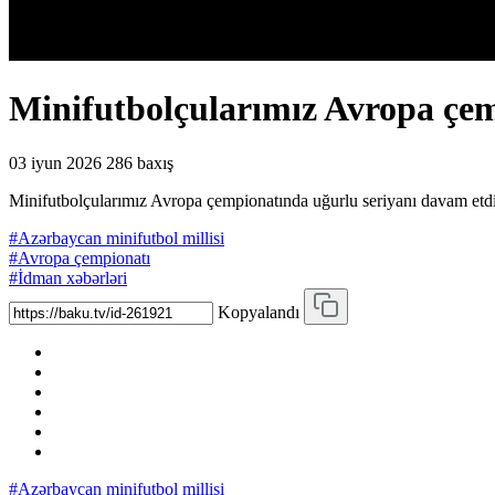
Minifutbolçularımız Avropa çem
03 iyun 2026
286 baxış
Minifutbolçularımız Avropa çempionatında uğurlu seriyanı davam etd
#Azərbaycan minifutbol millisi
#Avropa çempionatı
#İdman xəbərləri
Kopyalandı
#Azərbaycan minifutbol millisi