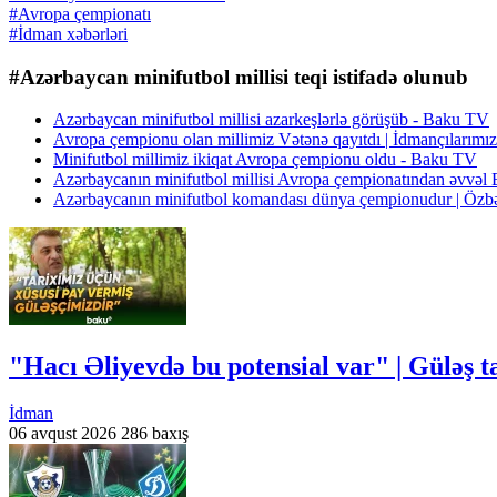
#Avropa çempionatı
#İdman xəbərləri
#Azərbaycan minifutbol millisi teqi istifadə olunub
Azərbaycan minifutbol millisi azarkeşlərlə görüşüb - Baku TV
Avropa çempionu olan millimiz Vətənə qayıtdı | İdmançılarımız
Minifutbol millimiz ikiqat Avropa çempionu oldu - Baku TV
Azərbaycanın minifutbol millisi Avropa çempionatından əvvəl
Azərbaycanın minifutbol komandası dünya çempionudur | Özbəki
"Hacı Əliyevdə bu potensial var" | Güləş 
İdman
06 avqust 2026
286 baxış