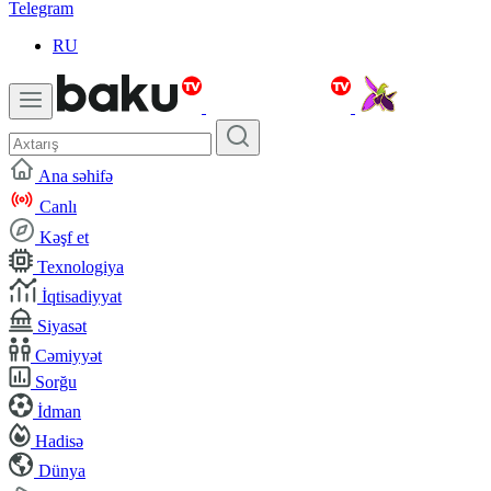
Telegram
RU
Ana səhifə
Canlı
Kəşf et
Texnologiya
İqtisadiyyat
Siyasət
Cəmiyyət
Sorğu
İdman
Hadisə
Dünya