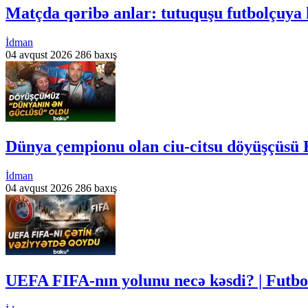
Matçda qəribə anlar: tutuquşu futbolçuya 
İdman
04 avqust 2026
286 baxış
Dünya çempionu olan ciu-citsu döyüşçüsü
İdman
04 avqust 2026
286 baxış
UEFA FIFA-nın yolunu necə kəsdi? | Futbol