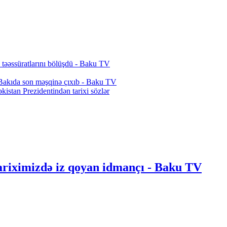
 təəssüratlarını bölüşdü - Baku TV
 Bakıda son məşqinə çıxıb - Baku TV
stan Prezidentindən tarixi sözlər
tariximizdə iz qoyan idmançı - Baku TV