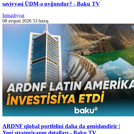
səviyyəsi ÜDM-ə uyğundur? - Baku TV
İqtisadiyyat
08 avqust 2026
53 baxış
ARDNF qlobal portfelini daha da genişləndirir |
Yeni strategiyanın detalları - Baku TV