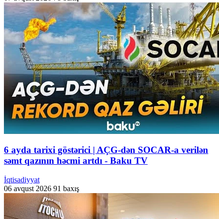
6 ayda tarixi göstərici | AÇG-dən SOCAR-a verilən
səmt qazının həcmi artdı - Baku TV
İqtisadiyyat
06 avqust 2026
91 baxış