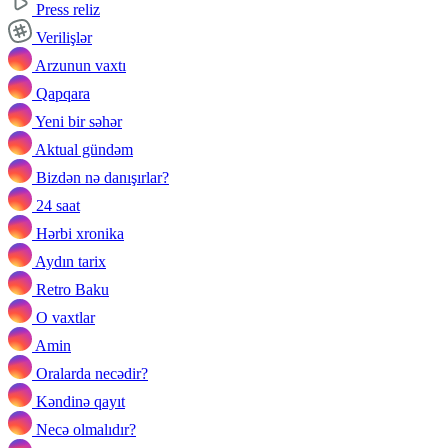
Press reliz
Verilişlər
Arzunun vaxtı
Qapqara
Yeni bir səhər
Aktual gündəm
Bizdən nə danışırlar?
24 saat
Hərbi xronika
Aydın tarix
Retro Baku
O vaxtlar
Amin
Oralarda necədir?
Kəndinə qayıt
Necə olmalıdır?