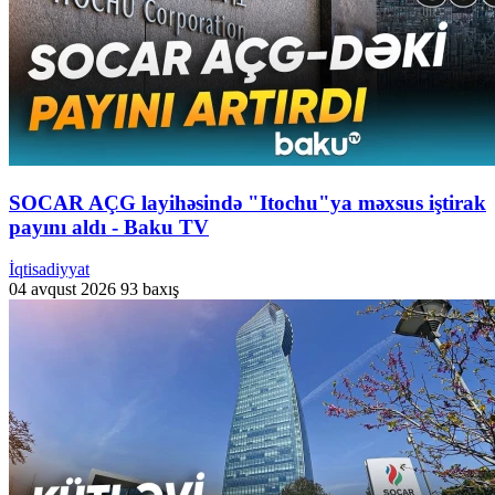
SOCAR AÇG layihəsində "Itochu"ya məxsus iştirak
payını aldı - Baku TV
İqtisadiyyat
04 avqust 2026
93 baxış