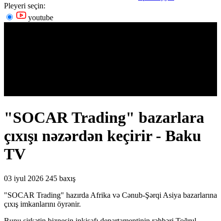
Pleyeri seçin:
youtube
"SOCAR Trading" bazarlara
çıxışı nəzərdən keçirir - Baku
TV
03 iyul 2026
245 baxış
"SOCAR Trading" hazırda Afrika və Cənub-Şərqi Asiya bazarlarına
çıxış imkanlarını öyrənir.
Bunu şirkətin biznesin inkişafı departamentinin rəhbəri Toğrul