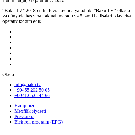
Bütün hüquqlar qorunur © 2026
“Baku TV” 2018-ci ilin fevral ayında yaradılıb. “Baku TV” ölkədə
və dünyada baş verən aktual, maraqlı və önəmli hadisələri izləyiciyə
operativ təqdim edir.
Əlaqə
info@baku.tv
+99455 202 50 05
+99412 525 44 66
Haqqımızda
Məxfilik siyasəti
Press-reliz
Elektron proqramı (EPG)