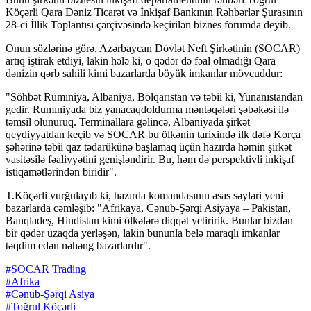
Köçərli Qara Dəniz Ticarət və İnkişaf Bankının Rəhbərlər Şurasının
28-ci İllik Toplantısı çərçivəsində keçirilən biznes forumda deyib.
Onun sözlərinə görə, Azərbaycan Dövlət Neft Şirkətinin (SOCAR)
artıq iştirak etdiyi, lakin hələ ki, o qədər də fəal olmadığı Qara
dənizin qərb sahili kimi bazarlarda böyük imkanlar mövcuddur:
"Söhbət Rumıniya, Albaniya, Bolqarıstan və təbii ki, Yunanıstandan
gedir. Rumıniyada biz yanacaqdoldurma məntəqələri şəbəkəsi ilə
təmsil olunuruq. Terminallara gəlincə, Albaniyada şirkət
qeydiyyatdan keçib və SOCAR bu ölkənin tarixində ilk dəfə Korça
şəhərinə təbii qaz tədarükünə başlamaq üçün hazırda həmin şirkət
vasitəsilə fəaliyyətini genişləndirir. Bu, həm də perspektivli inkişaf
istiqamətlərindən biridir".
T.Köçərli vurğulayıb ki, hazırda komandasının əsas səyləri yeni
bazarlarda cəmləşib: "Afrikaya, Cənub-Şərqi Asiyaya – Pakistan,
Banqladeş, Hindistan kimi ölkələrə diqqət yetiririk. Bunlar bizdən
bir qədər uzaqda yerləşən, lakin bununla belə maraqlı imkanlar
təqdim edən nəhəng bazarlardır".
#SOCAR Trading
#Afrika
#Cənub-Şərqi Asiya
#Toğrul Köçərli