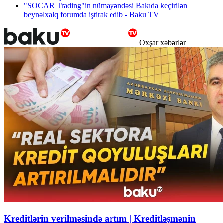
"SOCAR Trading"in nümayəndəsi Bakıda keçirilən
beynəlxalq forumda iştirak edib - Baku TV
Oxşar xəbərlər
Kreditlərin verilməsində artım | Kreditləşmənin