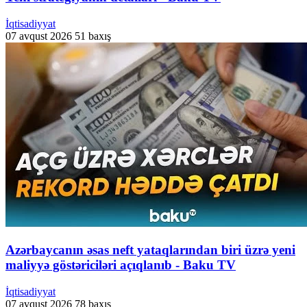
İqtisadiyyat
07 avqust 2026
51 baxış
Azərbaycanın əsas neft yataqlarından biri üzrə yeni
maliyyə göstəriciləri açıqlanıb - Baku TV
İqtisadiyyat
07 avqust 2026
78 baxış