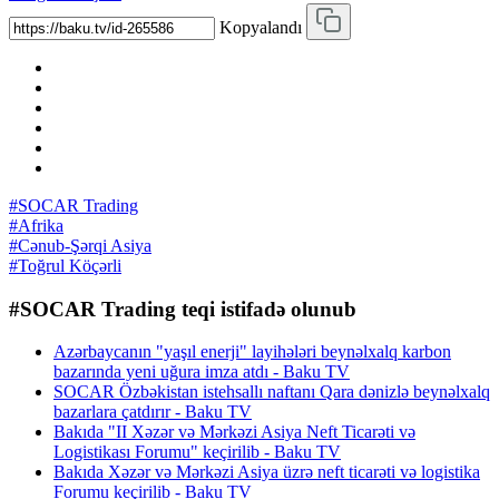
Kopyalandı
#SOCAR Trading
#Afrika
#Cənub-Şərqi Asiya
#Toğrul Köçərli
#SOCAR Trading teqi istifadə olunub
Azərbaycanın "yaşıl enerji" layihələri beynəlxalq karbon
bazarında yeni uğura imza atdı - Baku TV
SOCAR Özbəkistan istehsallı naftanı Qara dənizlə beynəlxalq
bazarlara çatdırır - Baku TV
Bakıda "II Xəzər və Mərkəzi Asiya Neft Ticarəti və
Logistikası Forumu" keçirilib - Baku TV
Bakıda Xəzər və Mərkəzi Asiya üzrə neft ticarəti və logistika
Forumu keçirilib - Baku TV