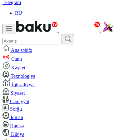
Telegram
RU
Ana səhifə
Canlı
Kəşf et
Texnologiya
İqtisadiyyat
Siyasət
Cəmiyyət
Sorğu
İdman
Hadisə
Dünya