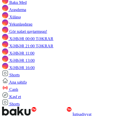
Baku Med
Araşdırma
Xülasə
Yekunlaşdıraq
Gör nələri qaytarmışıq!
XƏBƏR 00:00 TƏKRAR
XƏBƏR 21:00 TƏKRAR
XƏBƏR 11:00
XƏBƏR 13:00
XƏBƏR 16:00
Shorts
Ana səhifə
Canlı
Kəşf et
Shorts
İqtisadiyyat