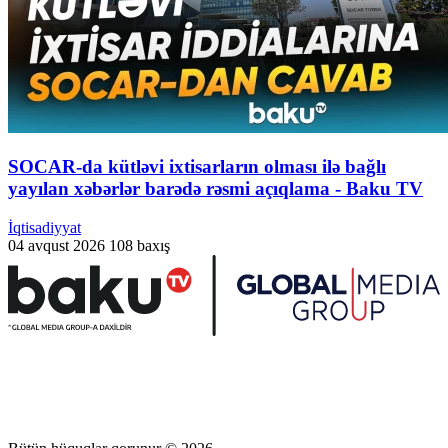
SOCAR-da kütləvi ixtisarların olması ilə bağlı
yayılan xəbərlər barədə rəsmi açıqlama - Baku TV
İqtisadiyyat
04 avqust 2026
108 baxış