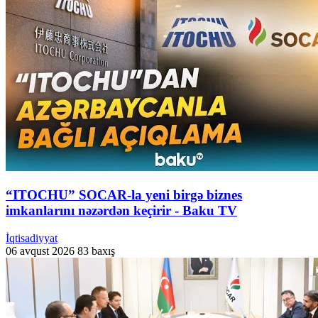
“ITOCHU” SOCAR-la yeni birgə biznes
imkanlarını nəzərdən keçirir - Baku TV
İqtisadiyyat
06 avqust 2026
83 baxış