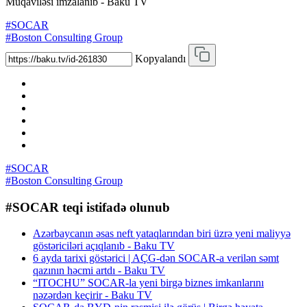
Müqaviləsi imzalanıb - Baku TV
#SOCAR
#Boston Consulting Group
Kopyalandı
#SOCAR
#Boston Consulting Group
#SOCAR teqi istifadə olunub
Azərbaycanın əsas neft yataqlarından biri üzrə yeni maliyyə
göstəriciləri açıqlanıb - Baku TV
6 ayda tarixi göstərici | AÇG-dən SOCAR-a verilən səmt
qazının həcmi artdı - Baku TV
“ITOCHU” SOCAR-la yeni birgə biznes imkanlarını
nəzərdən keçirir - Baku TV