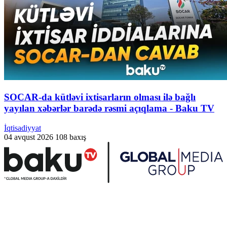
SOCAR-da kütləvi ixtisarların olması ilə bağlı
yayılan xəbərlər barədə rəsmi açıqlama - Baku TV
İqtisadiyyat
04 avqust 2026
108 baxış