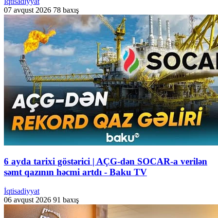
İqtisadiyyat
07 avqust 2026
78 baxış
6 ayda tarixi göstərici | AÇG-dən SOCAR-a verilən
səmt qazının həcmi artdı - Baku TV
İqtisadiyyat
06 avqust 2026
91 baxış