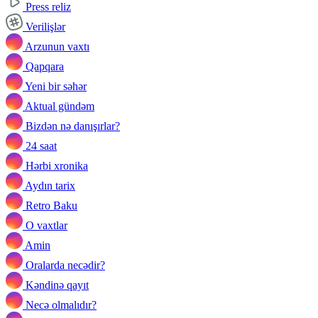
Press reliz
Verilişlər
Arzunun vaxtı
Qapqara
Yeni bir səhər
Aktual gündəm
Bizdən nə danışırlar?
24 saat
Hərbi xronika
Aydın tarix
Retro Baku
O vaxtlar
Amin
Oralarda necədir?
Kəndinə qayıt
Necə olmalıdır?