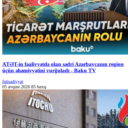
ATƏT-in fəaliyyətdə olan sədri Azərbaycanın region
üçün əhəmiyyətini vurğuladı - Baku TV
İqtisadiyyat
05 avqust 2026
85 baxış