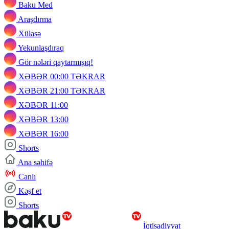
Baku Med
Araşdırma
Xülasə
Yekunlaşdıraq
Gör nələri qaytarmışıq!
XƏBƏR 00:00 TƏKRAR
XƏBƏR 21:00 TƏKRAR
XƏBƏR 11:00
XƏBƏR 13:00
XƏBƏR 16:00
Shorts
Ana səhifə
Canlı
Kəşf et
Shorts
İqtisadiyyat