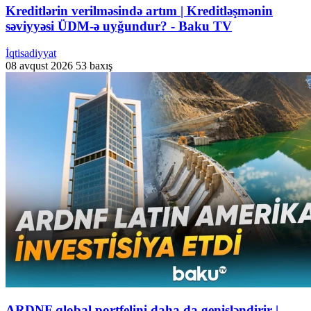
Kreditlərin verilməsində artım | Kreditləşmənin
səviyyəsi ÜDM-ə uyğundur? - Baku TV
İqtisadiyyat
08 avqust 2026
53 baxış
ARDNF qlobal portfelini daha da genişləndirir |