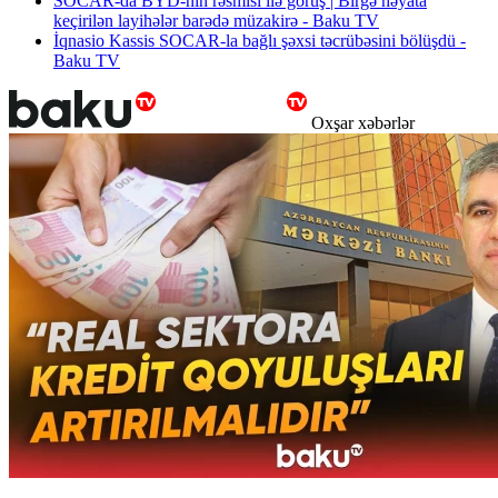
SOCAR-da BYD-nin rəsmisi ilə görüş | Birgə həyata
keçirilən layihələr barədə müzakirə - Baku TV
İqnasio Kassis SOCAR-la bağlı şəxsi təcrübəsini bölüşdü -
Baku TV
Oxşar xəbərlər