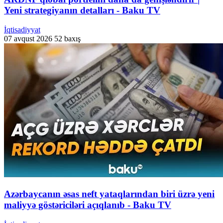
Yeni strategiyanın detalları - Baku TV
İqtisadiyyat
07 avqust 2026
52 baxış
Azərbaycanın əsas neft yataqlarından biri üzrə yeni
maliyyə göstəriciləri açıqlanıb - Baku TV