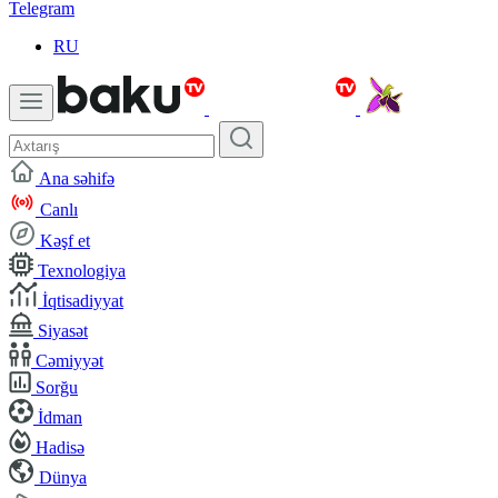
Telegram
RU
Ana səhifə
Canlı
Kəşf et
Texnologiya
İqtisadiyyat
Siyasət
Cəmiyyət
Sorğu
İdman
Hadisə
Dünya