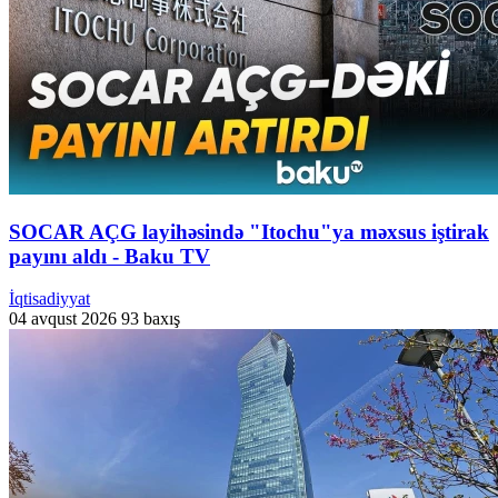
SOCAR AÇG layihəsində "Itochu"ya məxsus iştirak
payını aldı - Baku TV
İqtisadiyyat
04 avqust 2026
93 baxış