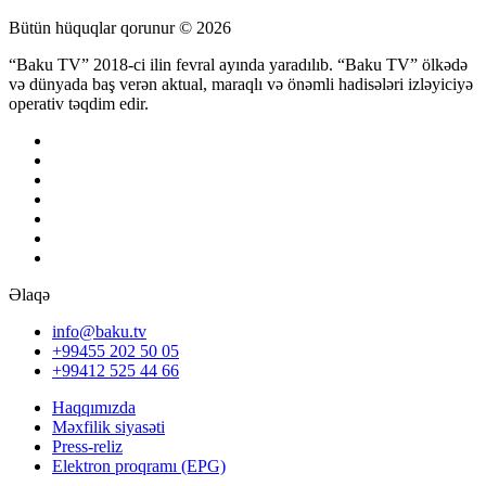
Bütün hüquqlar qorunur © 2026
“Baku TV” 2018-ci ilin fevral ayında yaradılıb. “Baku TV” ölkədə
və dünyada baş verən aktual, maraqlı və önəmli hadisələri izləyiciyə
operativ təqdim edir.
Əlaqə
info@baku.tv
+99455 202 50 05
+99412 525 44 66
Haqqımızda
Məxfilik siyasəti
Press-reliz
Elektron proqramı (EPG)