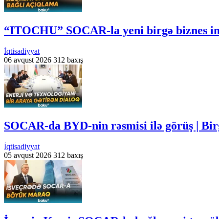
“ITOCHU” SOCAR-la yeni birgə biznes imk
İqtisadiyyat
06 avqust 2026
312 baxış
SOCAR-da BYD-nin rəsmisi ilə görüş | Bir
İqtisadiyyat
05 avqust 2026
312 baxış