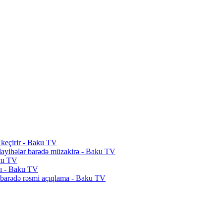
keçirir - Baku TV
layihələr barədə müzakirə - Baku TV
aku TV
dı - Baku TV
ər barədə rəsmi açıqlama - Baku TV