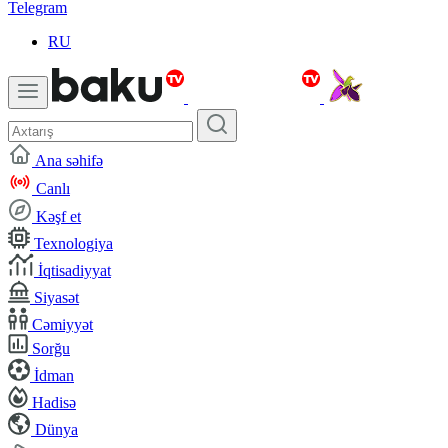
Telegram
RU
Ana səhifə
Canlı
Kəşf et
Texnologiya
İqtisadiyyat
Siyasət
Cəmiyyət
Sorğu
İdman
Hadisə
Dünya