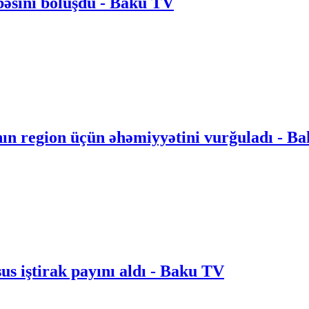
bəsini bölüşdü - Baku TV
nın region üçün əhəmiyyətini vurğuladı - B
 iştirak payını aldı - Baku TV