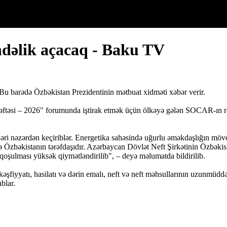
əlik açacaq - Baku TV
u barədə Özbəkistan Prezidentinin mətbuat xidməti xəbər verir.
 Həftəsi – 2026" forumunda iştirak etmək üçün ölkəyə gələn SOCAR-ın r
sələləri nəzərdən keçiriblər. Energetika sahəsində uğurlu əməkdaşlığı
də Özbəkistanın tərəfdaşıdır. Azərbaycan Dövlət Neft Şirkətinin Özbəkis
 qoşulması yüksək qiymətləndirilib", – deyə məlumatda bildirilib.
fiyyatı, hasilatı və dərin emalı, neft və neft məhsullarının uzunmüddət
ıblar.