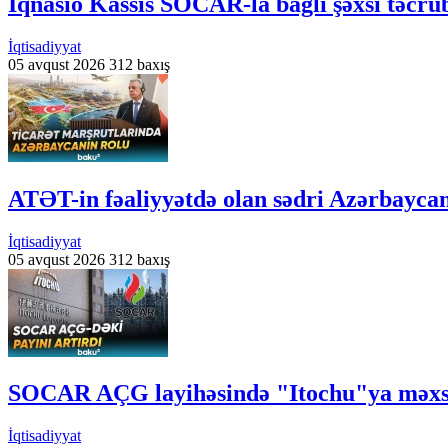
İqnasio Kassis SOCAR-la bağlı şəxsi təcrü
İqtisadiyyat
05 avqust 2026
312 baxış
ATƏT-in fəaliyyətdə olan sədri Azərbayca
İqtisadiyyat
05 avqust 2026
312 baxış
SOCAR AÇG layihəsində "Itochu"ya məxsus
İqtisadiyyat