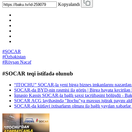
Kopyalandı
#SOCAR
#Özbəkistan
#Rövşən Nəcəf
#SOCAR teqi istifadə olunub
“ITOCHU” SOCAR-la yeni birgə biznes imkanlarını nəzərdən 
SOCAR-da BYD-nin rəsmisi ilə görüş | Birgə həyata keçirilən 
İqnasio Kassis SOCAR-la bağlı şəxsi təcrübəsini bölüşdü - B
SOCAR AÇG layihəsində "Itochu"ya məxsus iştirak payını al
SOCAR-da kütləvi ixtisarların olması ilə bağlı yayılan xəbərl