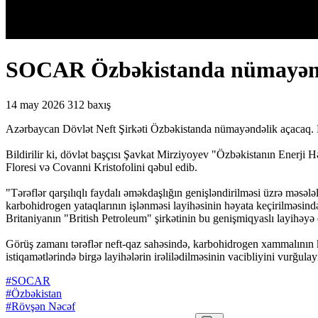
SOCAR Özbəkistanda nümayənd
14 may 2026
312 baxış
Azərbaycan Dövlət Neft Şirkəti Özbəkistanda nümayəndəlik açacaq. B
Bildirilir ki, dövlət başçısı Şavkat Mirziyoyev "Özbəkistanın Enerji
Floresi və Covanni Kristofolini qəbul edib.
"Tərəflər qarşılıqlı faydalı əməkdaşlığın genişləndirilməsi üzrə mə
karbohidrogen yataqlarının işlənməsi layihəsinin həyata keçirilməsin
Britaniyanın "British Petroleum" şirkətinin bu genişmiqyaslı layihəyə
Görüş zamanı tərəflər neft-qaz sahəsində, karbohidrogen xammalının kəş
istiqamətlərində birgə layihələrin irəlilədilməsinin vacibliyini vurğulay
#SOCAR
#Özbəkistan
#Rövşən Nəcəf