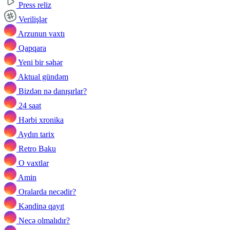
Press reliz
Verilişlər
Arzunun vaxtı
Qapqara
Yeni bir səhər
Aktual gündəm
Bizdən nə danışırlar?
24 saat
Hərbi xronika
Aydın tarix
Retro Baku
O vaxtlar
Amin
Oralarda necədir?
Kəndinə qayıt
Necə olmalıdır?