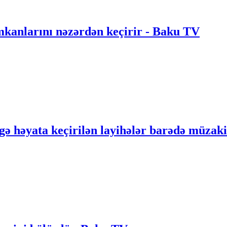
anlarını nəzərdən keçirir - Baku TV
gə həyata keçirilən layihələr barədə müzak