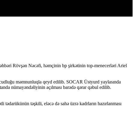
əhbəri Rövşən Nəcəfi, həmçinin bp şirkətinin top-menecerləri Ariel
n mövcudluğu məmnunluqla qeyd edilib. SOCAR Üstyurd yaylasında
tanda nümayəndəliyinin açılması barədə qərar qəbul edilib.
li tədarükünün təşkili, eləcə də sahə üzrə kadrların hazırlanması