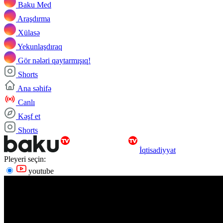
Baku Med
Araşdırma
Xülasə
Yekunlaşdıraq
Gör nələri qaytarmışıq!
Shorts
Ana səhifə
Canlı
Kəşf et
Shorts
İqtisadiyyat
Pleyeri seçin:
youtube