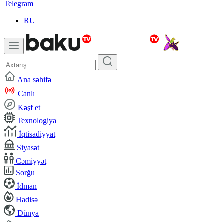
Telegram
RU
Ana səhifə
Canlı
Kəşf et
Texnologiya
İqtisadiyyat
Siyasət
Cəmiyyət
Sorğu
İdman
Hadisə
Dünya