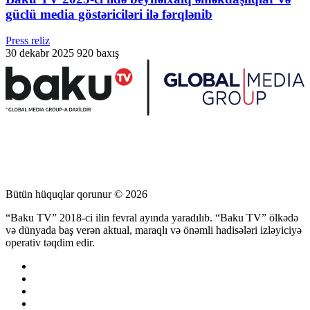
güclü media göstəriciləri ilə fərqlənib
Press reliz
30 dekabr 2025
920 baxış
Bütün hüquqlar qorunur © 2026
“Baku TV” 2018-ci ilin fevral ayında yaradılıb. “Baku TV” ölkədə
və dünyada baş verən aktual, maraqlı və önəmli hadisələri izləyiciyə
operativ təqdim edir.