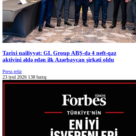
Tarixi nailiyyət: GL Group ABŞ-də 4 neft-qaz
aktivini əldə edən ilk Azərbaycan şirkəti oldu
Press reliz
23 iyul 2026
138 baxış