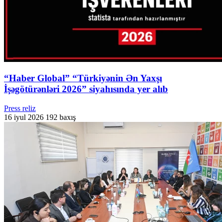
“Haber Global” “Türkiyənin Ən Yaxşı
İşəgötürənləri 2026” siyahısında yer alıb
Press reliz
16 iyul 2026
192 baxış