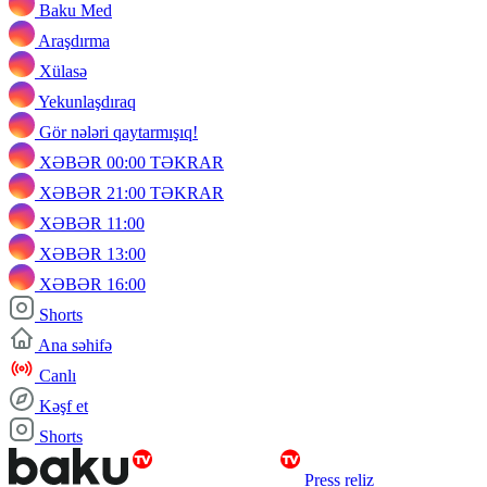
Baku Med
Araşdırma
Xülasə
Yekunlaşdıraq
Gör nələri qaytarmışıq!
XƏBƏR 00:00 TƏKRAR
XƏBƏR 21:00 TƏKRAR
XƏBƏR 11:00
XƏBƏR 13:00
XƏBƏR 16:00
Shorts
Ana səhifə
Canlı
Kəşf et
Shorts
Press reliz