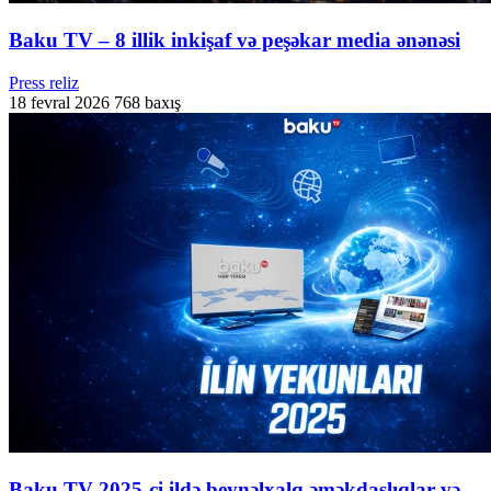
Baku TV – 8 illik inkişaf və peşəkar media ənənəsi
Press reliz
18 fevral 2026
768 baxış
Baku TV 2025-ci ildə beynəlxalq əməkdaşlıqlar və