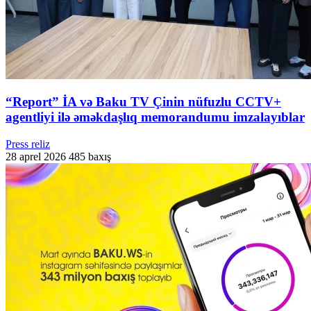
“Report” İA və Baku TV Çinin nüfuzlu CCTV+
agentliyi ilə əməkdaşlıq memorandumu imzalayıblar
Press reliz
28 aprel 2026
485 baxış