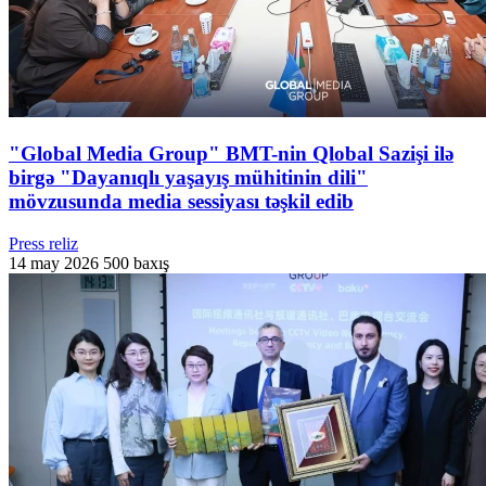
"Global Media Group" BMT-nin Qlobal Sazişi ilə
birgə "Dayanıqlı yaşayış mühitinin dili"
mövzusunda media sessiyası təşkil edib
Press reliz
14 may 2026
500 baxış