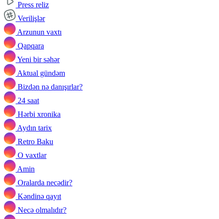
Press reliz
Verilişlər
Arzunun vaxtı
Qapqara
Yeni bir səhər
Aktual gündəm
Bizdən nə danışırlar?
24 saat
Hərbi xronika
Aydın tarix
Retro Baku
O vaxtlar
Amin
Oralarda necədir?
Kəndinə qayıt
Necə olmalıdır?