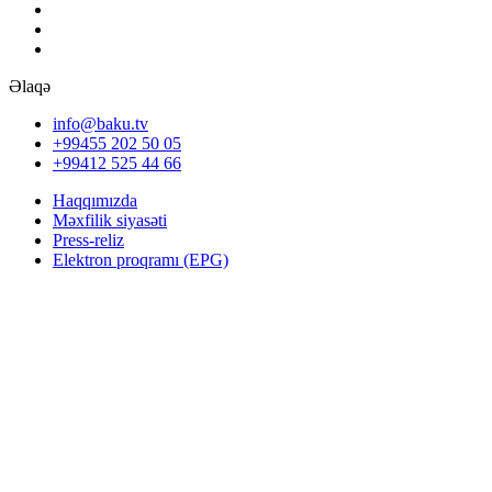
Əlaqə
info@baku.tv
+99455 202 50 05
+99412 525 44 66
Haqqımızda
Məxfilik siyasəti
Press-reliz
Elektron proqramı (EPG)