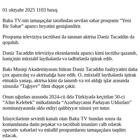
01 oktyabr 2025
1103 baxış
Baku TV-nin tamaşaçılar tərəfindən sevilən səhər proqramı “Yeni
Bir Səhər” aparıcı heyətini genişləndirir.
Proqrama televiziya təcrübəsi ilə tanınan aktrisa Dəniz Tacəddin də
qoşulub.
Dəniz Tacəddin televiziya ekranlarında aparıcı kimi təcrübə qazanıb,
həmçinin müxtəlif layihələrdə və tədbirlərdə iştirak edib.
Bakı Musiqi Akademiyasını bitirən Dəniz Tacəddin fəaliyyətini daha
çox aparıcılıq və aktrisalığa həsr edib. O, müxtəlif layihələrdə iştirak
etməklə yanaşı, aktrisa kimi də tanınıb və rol aldığı işlər arasında
xüsusilə “Tağıyev” filmi diqqət çəkir.
Onun uğurları arasında 2024-cü ildə Türkiyədə keçirilən 50-ci
“Altın Kelebek” mükafatında “Azərbaycanın Parlayan Ulduzları”
nominasiyasında əldə etdiyi qalibiyyət xüsusi yer tutur.
İzləyicilərinin sevimli kanalı olan Baku TV bundan sonra da
komandasına daim peşəkar və təcrübəli insanları cəlb edərək
operativ xəbərləri və müəllif proqramlarını tamaşaçılara təqdim
edəcək.