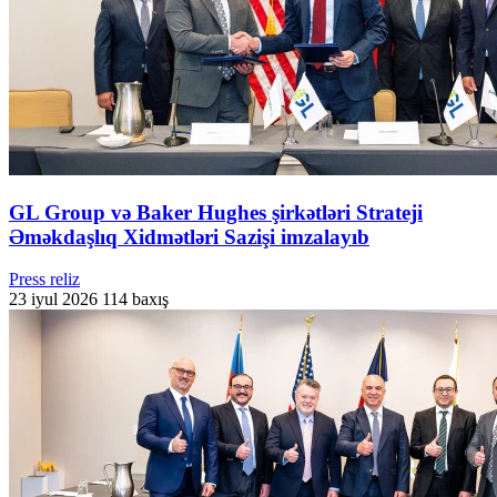
GL Group və Baker Hughes şirkətləri Strateji
Əməkdaşlıq Xidmətləri Sazişi imzalayıb
Press reliz
23 iyul 2026
114 baxış