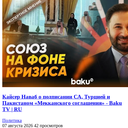
Кайсер Наваб о подписании СА, Турцией и
Пакистаном «Мекканского соглашения» - Baku
TV | RU
Политика
07 августа 2026
42 просмотров