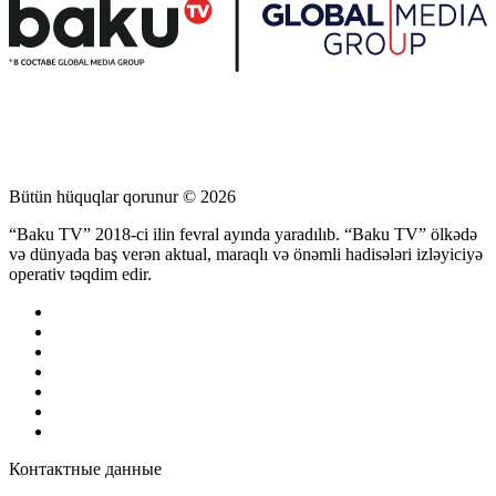
Bütün hüquqlar qorunur © 2026
“Baku TV” 2018-ci ilin fevral ayında yaradılıb. “Baku TV” ölkədə
və dünyada baş verən aktual, maraqlı və önəmli hadisələri izləyiciyə
operativ təqdim edir.
Контактные данные