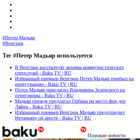
#Петер Мадьяр
#Венгрия
Тег #Петер Мадьяр используется
В Венгрии рассекретят архивы коммунистических
спецслужб - Baku TV | RU
Избранный премьер Венгрии Петер Мадьяр прибыл на
инаугурацию - Baku TV | RU
Петер Мадьяр пригласил Владимира Зеленского на
переговоры - Baku TV | RU
Мадьяр прежде предлагал Орбана на место фон дер
Ляйен - Baku TV | RU
Избранный премьер Венгрии Мадьяр предупредил
Нетаньяху об аресте - Baku TV | RU
Похожие новости