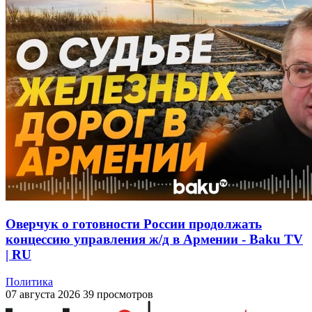
Оверчук о готовности России продолжать
концессию управления ж/д в Армении - Baku TV
| RU
Политика
07 августа 2026
39 просмотров