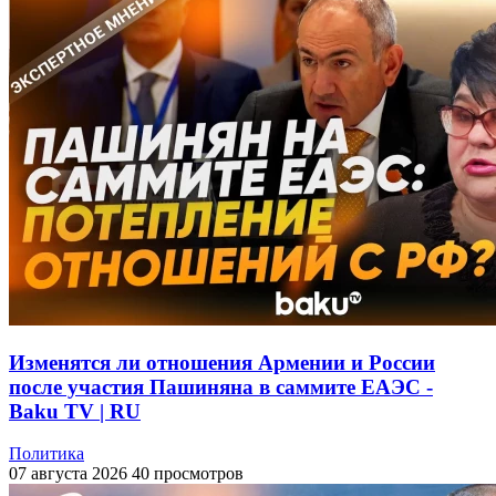
Изменятся ли отношения Армении и России
после участия Пашиняна в саммите ЕАЭС -
Baku TV | RU
Политика
07 августа 2026
40 просмотров