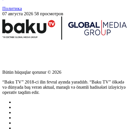
Политика
07 августа 2026
58 просмотров
Bütün hüquqlar qorunur © 2026
“Baku TV” 2018-ci ilin fevral ayında yaradılıb. “Baku TV” ölkədə
və dünyada baş verən aktual, maraqlı və önəmli hadisələri izləyiciyə
operativ təqdim edir.