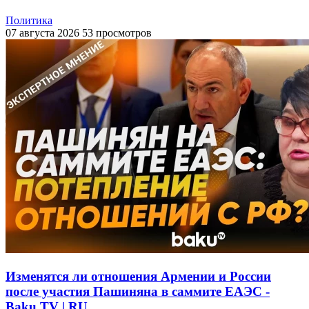
Политика
07 августа 2026
53 просмотров
Изменятся ли отношения Армении и России
после участия Пашиняна в саммите ЕАЭС -
Baku TV | RU