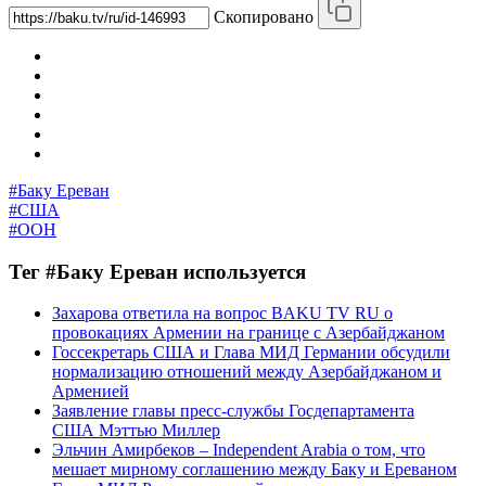
Скопировано
#Баку Ереван
#США
#ООН
Тег #Баку Ереван используется
Захарова ответила на вопрос BAKU TV RU о
провокациях Армении на границе с Азербайджаном
Госсекретарь США и Глава МИД Германии обсудили
нормализацию отношений между Азербайджаном и
Арменией
Заявление главы пресс-службы Госдепартамента
США Мэттью Миллер
Эльчин Амирбеков – Independent Arabia о том, что
мешает мирному соглашению между Баку и Ереваном