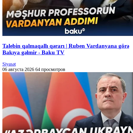
Talebin qalmaqallı qərarı | Ruben Vardanyana görə
Bakıya gəlmir - Baku TV
Siyasət
06 августа 2026
64 просмотров