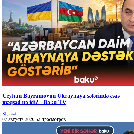
Ceyhun Bayramovun Ukraynaya səfərində əsas
məqsəd nə idi? - Baku TV
Siyasət
07 августа 2026
52 просмотров