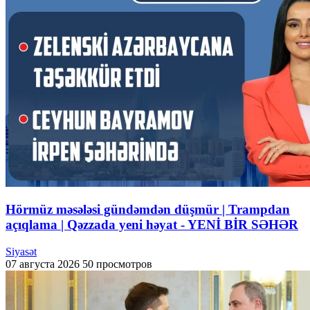
Hörmüz məsələsi gündəmdən düşmür | Trampdan
açıqlama | Qəzzada yeni həyat - YENİ BİR SƏHƏR
Siyasət
07 августа 2026
50 просмотров