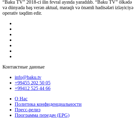
“Baku TV” 2018-ci ilin fevral ayında yaradılıb. “Baku TV” ölkədə
və dünyada baş verən aktual, maraqlı və önəmli hadisələri izləyiciyə
operativ təqdim edir.
Контактные данные
info@baku.tv
+99455 202 50 05
+99412 525 44 66
О Нас
Политика конфиденциальности
Пресс-релиз
Программа передач (EPG)