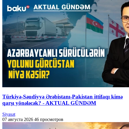
Türkiyə-Səudiyyə Ərəbistanı-Pakistan ittifaqı kimə
qarşı yönələcək? - AKTUAL GÜNDƏM
Siyasət
07 августа 2026
46 просмотров