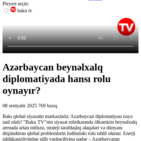
Pleyeri seçin:
baku tv
Azərbaycan beynəlxalq
diplomatiyada hansı rolu
oynayır?
08 sentyabr 2025
769 baxış
Bakı qlobal siyasətin mərkəzində: Azərbaycan diplomatiyası nəyə
nail olub? "Baku TV"nin siyasət rubrikasında ölkəmizin beynəlxalq
arenada artan nüfuzu, strateji tərəfdaşlıq əlaqələri və dünyanı
düşündürən qlobal problemlərin həllindəki rolu təhlil olunur. Enerji
təhlükəsizliyindən sülh vasitəçiliyinə qədər – Azərbaycanın