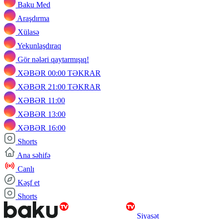
Baku Med
Araşdırma
Xülasə
Yekunlaşdıraq
Gör nələri qaytarmışıq!
XƏBƏR 00:00 TƏKRAR
XƏBƏR 21:00 TƏKRAR
XƏBƏR 11:00
XƏBƏR 13:00
XƏBƏR 16:00
Shorts
Ana səhifə
Canlı
Kəşf et
Shorts
Siyasət