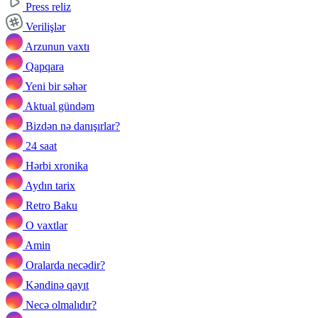
Press reliz
Verilişlər
Arzunun vaxtı
Qapqara
Yeni bir səhər
Aktual gündəm
Bizdən nə danışırlar?
24 saat
Hərbi xronika
Aydın tarix
Retro Baku
O vaxtlar
Amin
Oralarda necədir?
Kəndinə qayıt
Necə olmalıdır?