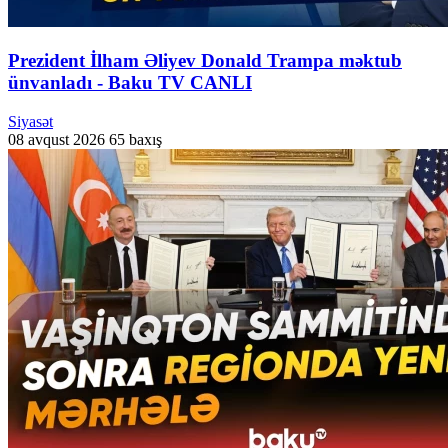
Prezident İlham Əliyev Donald Trampa məktub
ünvanladı - Baku TV CANLI
Siyasət
08 avqust 2026
65 baxış