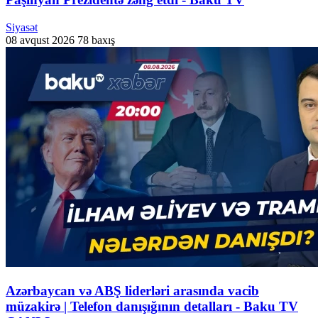
Siyasət
08 avqust 2026
78 baxış
Azərbaycan və ABŞ liderləri arasında vacib
müzakirə | Telefon danışığının detalları - Baku TV