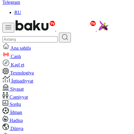
Telegram
RU
Ana səhifə
Canlı
Kəşf et
Texnologiya
İqtisadiyyat
Siyasət
Cəmiyyət
Sorğu
İdman
Hadisə
Dünya