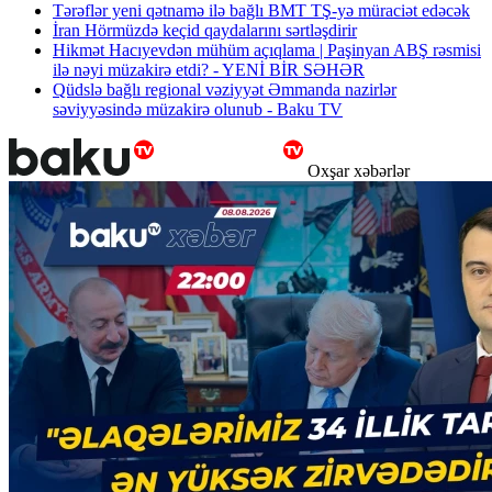
Tərəflər yeni qətnamə ilə bağlı BMT TŞ-yə müraciət edəcək
İran Hörmüzdə keçid qaydalarını sərtləşdirir
Hikmət Hacıyevdən mühüm açıqlama | Paşinyan ABŞ rəsmisi
ilə nəyi müzakirə etdi? - YENİ BİR SƏHƏR
Qüdslə bağlı regional vəziyyət Əmmanda nazirlər
səviyyəsində müzakirə olunub - Baku TV
Oxşar xəbərlər