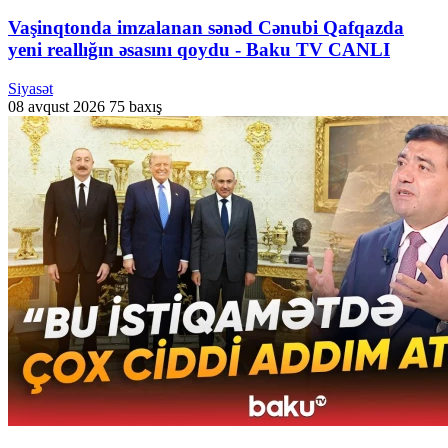
Vaşinqtonda imzalanan sənəd Cənubi Qafqazda
yeni reallığın əsasını qoydu - Baku TV CANLI
Siyasət
08 avqust 2026
75 baxış