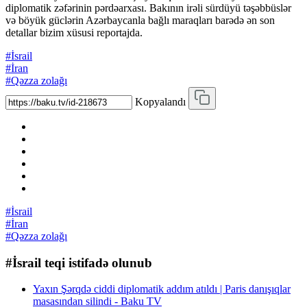
diplomatik zəfərinin pərdəarxası. Bakının irəli sürdüyü təşəbbüslər
və böyük güclərin Azərbaycanla bağlı maraqları barədə ən son
detallar bizim xüsusi reportajda.
#İsrail
#İran
#Qəzza zolağı
Kopyalandı
#İsrail
#İran
#Qəzza zolağı
#İsrail teqi istifadə olunub
Yaxın Şərqdə ciddi diplomatik addım atıldı | Paris danışıqlar
masasından silindi - Baku TV