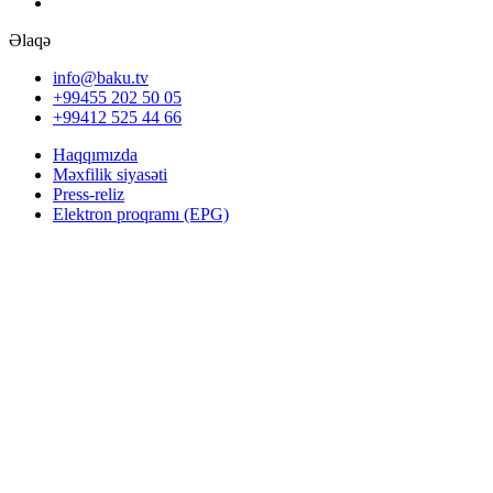
Əlaqə
info@baku.tv
+99455 202 50 05
+99412 525 44 66
Haqqımızda
Məxfilik siyasəti
Press-reliz
Elektron proqramı (EPG)