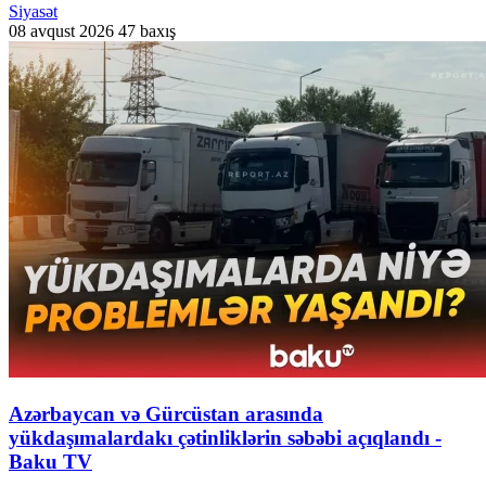
Siyasət
08 avqust 2026
47 baxış
Azərbaycan və Gürcüstan arasında
yükdaşımalardakı çətinliklərin səbəbi açıqlandı -
Baku TV