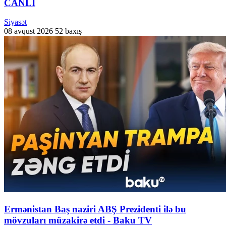
CANLI
Siyasət
08 avqust 2026
52 baxış
Ermənistan Baş naziri ABŞ Prezidenti ilə bu
mövzuları müzakirə etdi - Baku TV