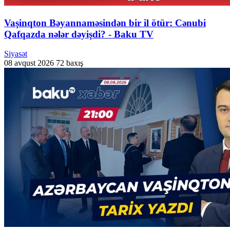
Vaşinqton Bəyannaməsindən bir il ötür: Cənubi
Qafqazda nələr dəyişdi? - Baku TV
Siyasət
08 avqust 2026
72 baxış