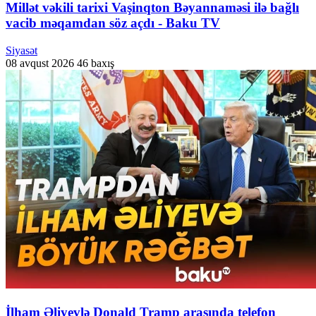
Millət vəkili tarixi Vaşinqton Bəyannaməsi ilə bağlı
vacib məqamdan söz açdı - Baku TV
Siyasət
08 avqust 2026
46 baxış
İlham Əliyevlə Donald Tramp arasında telefon