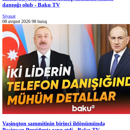
danışığı olub - Baku TV
Siyasət
08 avqust 2026
98 baxış
Vaşinqton sammitinin birinci ildönümündə
Paşinyan Prezidentə zəng etdi - Baku TV