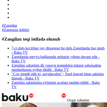
#Zəngilan
#Zəngəzur dəhlizi
#Zəngilan teqi istifadə olunub
7-ci dəfə keçirilən yay düşərgəsi bu dəfə Zəngilanda baş tutub
- Baku TV
Zəngilanda meyvə bağlarında nektarin yığımı davam edir -
Baku TV
Zəngilan şəhərinin ilk yaşayış kompleksi müasir şəhərsalma
standartlarına uyğun tikilib - Baku TV
"Çox ümidli idik ki, qayıdacağıq" | Yurd həsrəti bitən sakinlər
danışdı - Baku TV
Zəngilan sakinlərinə evlərinin açarları təqdim edildi - Baku
TV
Oxşar xəbərlər