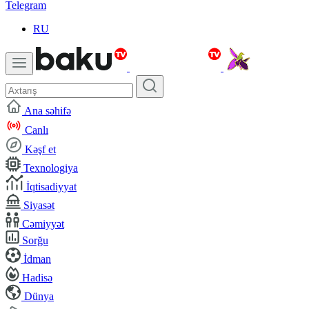
Telegram
RU
Ana səhifə
Canlı
Kəşf et
Texnologiya
İqtisadiyyat
Siyasət
Cəmiyyət
Sorğu
İdman
Hadisə
Dünya