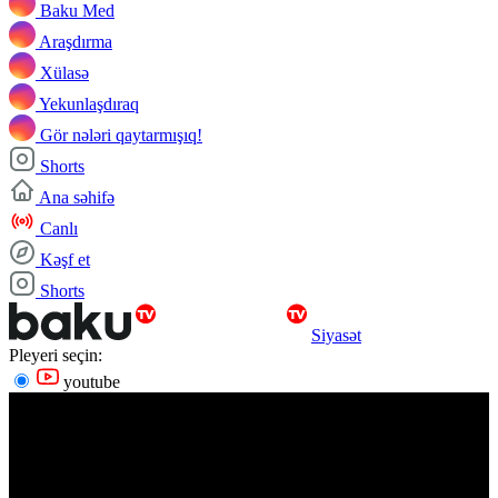
Baku Med
Araşdırma
Xülasə
Yekunlaşdıraq
Gör nələri qaytarmışıq!
Shorts
Ana səhifə
Canlı
Kəşf et
Shorts
Siyasət
Pleyeri seçin:
youtube