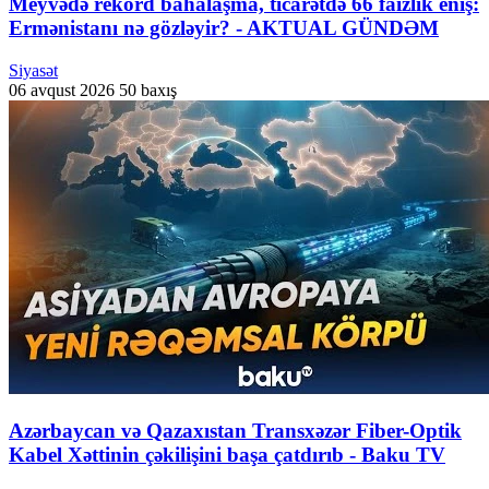
Meyvədə rekord bahalaşma, ticarətdə 66 faizlik eniş:
Ermənistanı nə gözləyir? - AKTUAL GÜNDƏM
Siyasət
06 avqust 2026
50 baxış
Azərbaycan və Qazaxıstan Transxəzər Fiber-Optik
Kabel Xəttinin çəkilişini başa çatdırıb - Baku TV