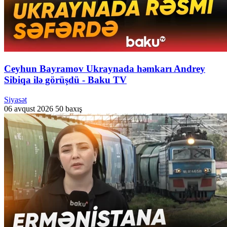
Ceyhun Bayramov Ukraynada həmkarı Andrey
Sibiqa ilə görüşdü - Baku TV
Siyasət
06 avqust 2026
50 baxış