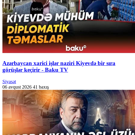
Azərbaycan xarici işlər naziri Kiyevdə bir sıra
görüşlər keçirir - Baku TV
Siyasət
06 avqust 2026
41 baxış