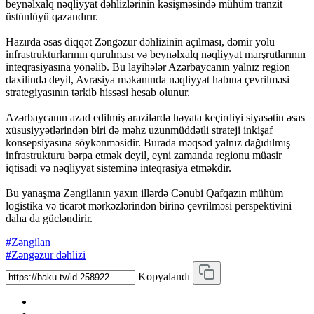
beynəlxalq nəqliyyat dəhlizlərinin kəsişməsində mühüm tranzit
üstünlüyü qazandırır.
Hazırda əsas diqqət Zəngəzur dəhlizinin açılması, dəmir yolu
infrastrukturlarının qurulması və beynəlxalq nəqliyyat marşrutlarının
inteqrasiyasına yönəlib. Bu layihələr Azərbaycanın yalnız region
daxilində deyil, Avrasiya məkanında nəqliyyat habına çevrilməsi
strategiyasının tərkib hissəsi hesab olunur.
Azərbaycanın azad edilmiş ərazilərdə həyata keçirdiyi siyasətin əsas
xüsusiyyətlərindən biri də məhz uzunmüddətli strateji inkişaf
konsepsiyasına söykənməsidir. Burada məqsəd yalnız dağıdılmış
infrastrukturu bərpa etmək deyil, eyni zamanda regionu müasir
iqtisadi və nəqliyyat sisteminə inteqrasiya etməkdir.
Bu yanaşma Zəngilanın yaxın illərdə Cənubi Qafqazın mühüm
logistika və ticarət mərkəzlərindən birinə çevrilməsi perspektivini
daha da gücləndirir.
#Zəngilan
#Zəngəzur dəhlizi
Kopyalandı