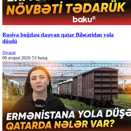
Rusiya buğdası daşıyan qatar Biləcəridən yola
düşdü
Siyasət
06 avqust 2026
53 baxış