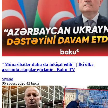
"Münasibətlər daha da inkişaf edib" | İki ölkə
arasında əlaqələr güclənir - Baku TV
Siyasət
06 avqust 2026
43 baxış