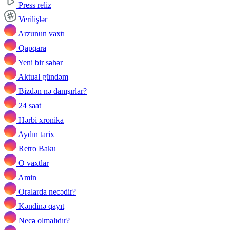
Press reliz
Verilişlər
Arzunun vaxtı
Qapqara
Yeni bir səhər
Aktual gündəm
Bizdən nə danışırlar?
24 saat
Hərbi xronika
Aydın tarix
Retro Baku
O vaxtlar
Amin
Oralarda necədir?
Kəndinə qayıt
Necə olmalıdır?