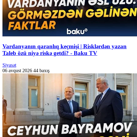
Vardanyanın qaranlıq keçmişi | Risklərdən yazan
Taleb özü niyə riskə getdi? - Baku TV
Siyasət
06 avqust 2026
44 baxış