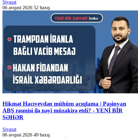
Siyasət
06 avqust 2026
52 baxış
Hikmət Hacıyevdən mühüm açıqlama | Paşinyan
ABŞ rəsmisi ilə nəyi müzakirə etdi? - YENİ BİR
SƏHƏR
Siyasət
06 avqust 2026
49 baxış