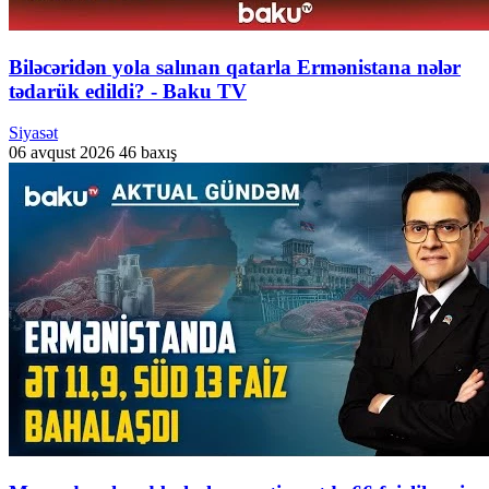
Biləcəridən yola salınan qatarla Ermənistana nələr
tədarük edildi? - Baku TV
Siyasət
06 avqust 2026
46 baxış