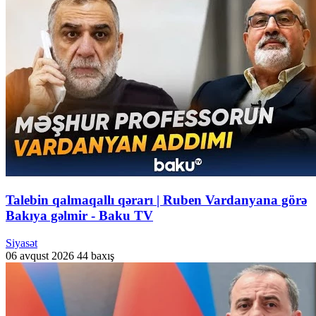
Talebin qalmaqallı qərarı | Ruben Vardanyana görə
Bakıya gəlmir - Baku TV
Siyasət
06 avqust 2026
44 baxış