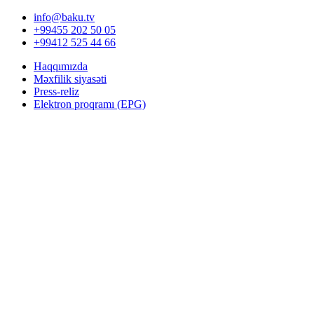
info@baku.tv
+99455 202 50 05
+99412 525 44 66
Haqqımızda
Məxfilik siyasəti
Press-reliz
Elektron proqramı (EPG)