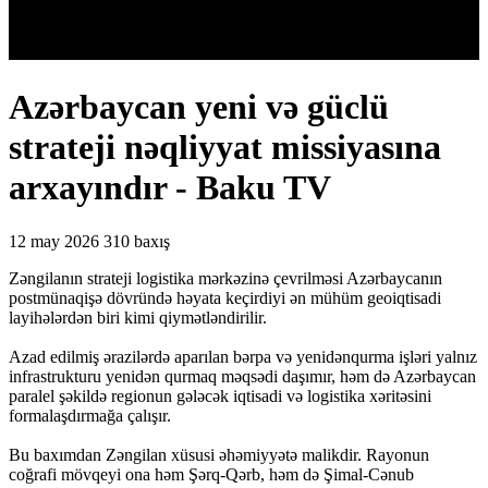
Azərbaycan yeni və güclü
strateji nəqliyyat missiyasına
arxayındır - Baku TV
12 may 2026
310 baxış
Zəngilanın strateji logistika mərkəzinə çevrilməsi Azərbaycanın
postmünaqişə dövründə həyata keçirdiyi ən mühüm geoiqtisadi
layihələrdən biri kimi qiymətləndirilir.
Azad edilmiş ərazilərdə aparılan bərpa və yenidənqurma işləri yalnız
infrastrukturu yenidən qurmaq məqsədi daşımır, həm də Azərbaycan
paralel şəkildə regionun gələcək iqtisadi və logistika xəritəsini
formalaşdırmağa çalışır.
Bu baxımdan Zəngilan xüsusi əhəmiyyətə malikdir. Rayonun
coğrafi mövqeyi ona həm Şərq-Qərb, həm də Şimal-Cənub