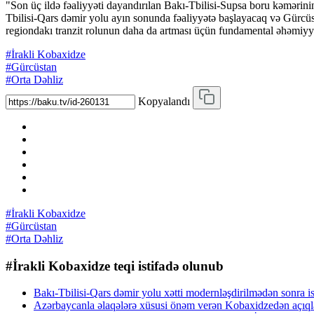
"Son üç ildə fəaliyyəti dayandırılan Bakı-Tbilisi-Supsa boru kəmərini
Tbilisi-Qars dəmir yolu ayın sonunda fəaliyyətə başlayacaq və Gürcüs
regiondakı tranzit rolunun daha da artması üçün fundamental əhəmiyy
#İrakli Kobaxidze
#Gürcüstan
#Orta Dəhliz
Kopyalandı
#İrakli Kobaxidze
#Gürcüstan
#Orta Dəhliz
#İrakli Kobaxidze teqi istifadə olunub
Bakı-Tbilisi-Qars dəmir yolu xətti modernləşdirilmədən sonra i
Azərbaycanla əlaqələrə xüsusi önəm verən Kobaxidzedən 