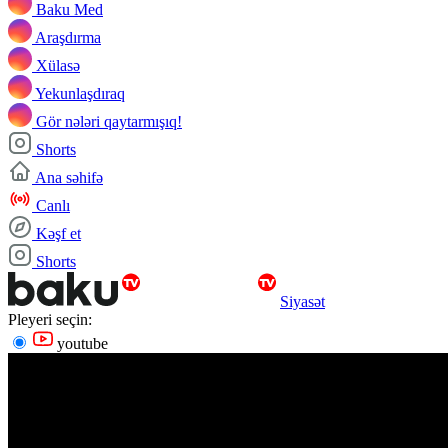
Baku Med
Araşdırma
Xülasə
Yekunlaşdıraq
Gör nələri qaytarmışıq!
Shorts
Ana səhifə
Canlı
Kəşf et
Shorts
Siyasət
Pleyeri seçin:
youtube