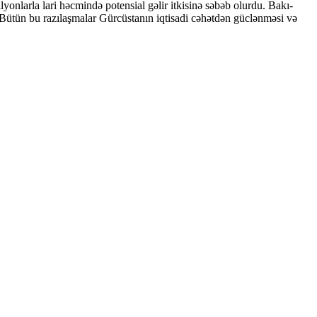
onlarla lari həcmində potensial gəlir itkisinə səbəb olurdu. Bakı-
 Bütün bu razılaşmalar Gürcüstanın iqtisadi cəhətdən güclənməsi və