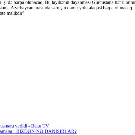
n işi də bərpa olunacaq. Bu layihənin dayanması Gürcüstana hər il onmily
tanla Azərbaycan arasında sərnişin dəmir yolu əlaqəsi bərpa olunacaq.
ətə malikdir".
stismara verildi - Baku TV
açıqlamalar - BİZDƏN NƏ DANIŞIRLAR?