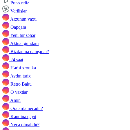
Press reliz
Verilişlər
Arzunun vaxtı
Qapqara
Yeni bir səhər
Aktual gündəm
Bizdən nə danışırlar?
24 saat
Hərbi xronika
Aydın tarix
Retro Baku
O vaxtlar
Amin
Oralarda necədir?
Kəndinə qayıt
Necə olmalıdır?