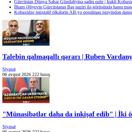
Gürcüstan Dünya Şəhər Gündəliyinə sadiq qalır | İrakli Kobax
İlham Əliyevin Gürcüstanın Baş naziri ilə görüşündə hansı məs
Kobaxidze müxtəlif ölkələrin AB-yə qoşulmaq istəyindən danış
Talebin qalmaqallı qərarı | Ruben Vardan
Siyasət
06 avqust 2026
222 baxış
"Münasibətlər daha da inkişaf edib" | İki 
Siyasət
06 avqust 2026
222 baxış