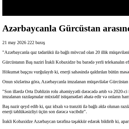
Azərbaycanla Gürcüstan arasınd
21 may 2026
222 baxış
"Azərbaycanla qaz tədarükü ilə bağlı mövcud olan 20 illik müqaviləni
Gürcüstanın Baş naziri İrakli Kobaxidze bu barədə yerli telekanalın ef
Hökumət başçısı vurğulayıb ki, enerji sahəsində qaldırılan bütün məsələ
Onun sözlərinə görə, Azərbaycanla imzalanan müqavilələr Gürcüstan 
"Son illərdə Orta Dəhlizin rolu əhəmiyyətli dərəcədə artıb və 2020-c
imzalanan razılaşmalar müxtəlif istiqamətləri əhatə edir və onların ha
Baş nazir qeyd edib ki, qaz idxalı və tranziti ilə bağlı əldə olunan ra
enerji təhlükəsizliyi üçün son dərəcə vacibdir".
İrakli Kobaxidze Azərbaycan tərəfinə təşəkkür edərək bildirib ki, aparı