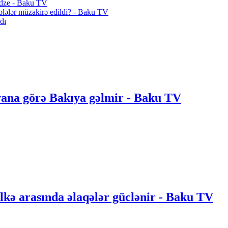
idze - Baku TV
ələlər müzakirə edildi? - Baku TV
dı
yana görə Bakıya gəlmir - Baku TV
ölkə arasında əlaqələr güclənir - Baku TV