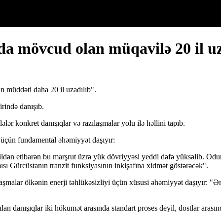
a mövcud olan müqavilə 20 il u
n müddəti daha 20 il uzadılıb".
irində danışıb.
lər konkret danışıqlar və razılaşmalar yolu ilə həllini tapıb.
üçün fundamental əhəmiyyət daşıyır:
i ildən etibarən bu marşrut üzrə yük dövriyyəsi yeddi dəfə yüksəlib. O
mısı Gürcüstanın tranzit funksiyasının inkişafına xidmət göstərəcək".
zılaşmalar ölkənin enerji təhlükəsizliyi üçün xüsusi əhəmiyyət daşıyır: "
lan danışıqlar iki hökumət arasında standart proses deyil, dostlar arasın