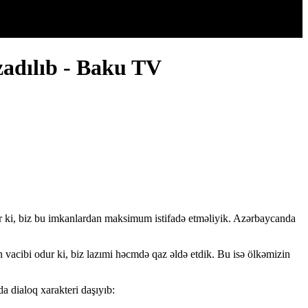
zadılıb - Baku TV
dur ki, biz bu imkanlardan maksimum istifadə etməliyik. Azərbaycanda
Ən vacibi odur ki, biz lazımi həcmdə qaz əldə etdik. Bu isə ölkəmizin
da dialoq xarakteri daşıyıb: