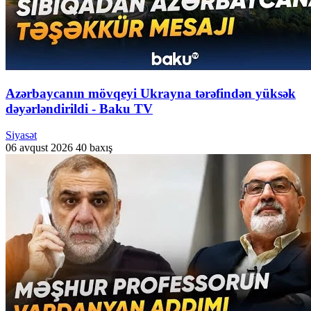
Azərbaycanın mövqeyi Ukrayna tərəfindən yüksək
dəyərləndirildi - Baku TV
Siyasət
06 avqust 2026
40 baxış