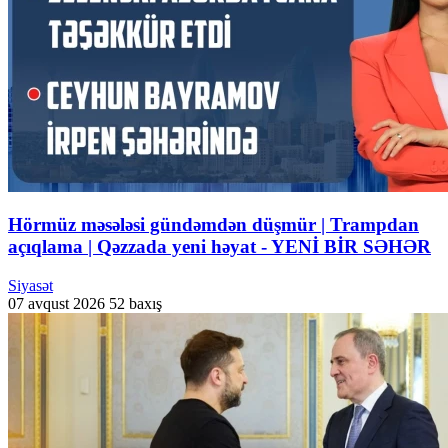
Hörmüz məsələsi gündəmdən düşmür | Trampdan
açıqlama | Qəzzada yeni həyat - YENİ BİR SƏHƏR
Siyasət
07 avqust 2026
52 baxış