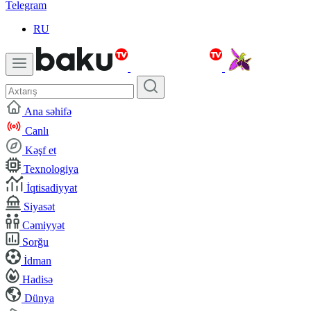
Telegram
RU
Ana səhifə
Canlı
Kəşf et
Texnologiya
İqtisadiyyat
Siyasət
Cəmiyyət
Sorğu
İdman
Hadisə
Dünya