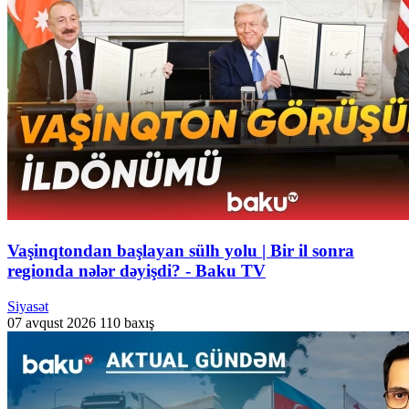
Vaşinqtondan başlayan sülh yolu | Bir il sonra
regionda nələr dəyişdi? - Baku TV
Siyasət
07 avqust 2026
110 baxış