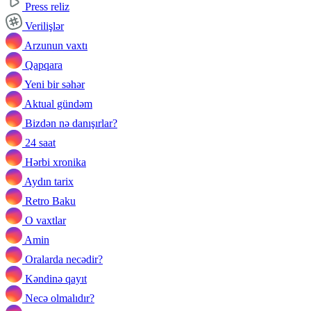
Press reliz
Verilişlər
Arzunun vaxtı
Qapqara
Yeni bir səhər
Aktual gündəm
Bizdən nə danışırlar?
24 saat
Hərbi xronika
Aydın tarix
Retro Baku
O vaxtlar
Amin
Oralarda necədir?
Kəndinə qayıt
Necə olmalıdır?