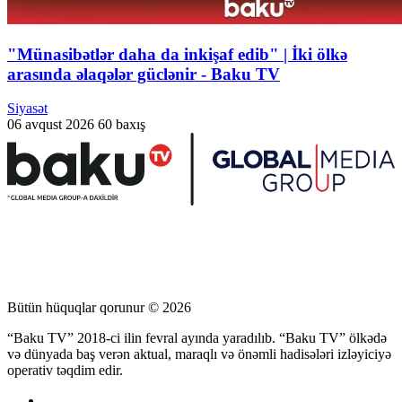
"Münasibətlər daha da inkişaf edib" | İki ölkə
arasında əlaqələr güclənir - Baku TV
Siyasət
06 avqust 2026
60 baxış
Bütün hüquqlar qorunur © 2026
“Baku TV” 2018-ci ilin fevral ayında yaradılıb. “Baku TV” ölkədə
və dünyada baş verən aktual, maraqlı və önəmli hadisələri izləyiciyə
operativ təqdim edir.