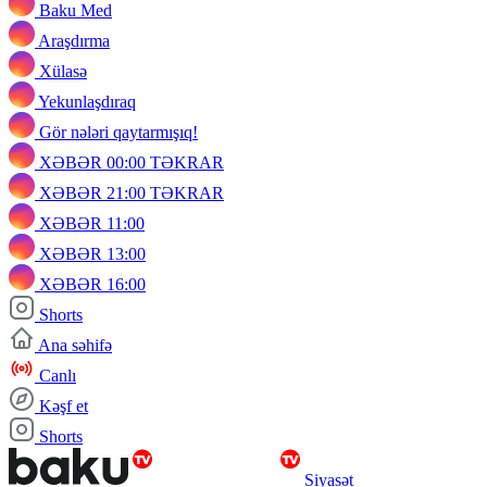
Baku Med
Araşdırma
Xülasə
Yekunlaşdıraq
Gör nələri qaytarmışıq!
XƏBƏR 00:00 TƏKRAR
XƏBƏR 21:00 TƏKRAR
XƏBƏR 11:00
XƏBƏR 13:00
XƏBƏR 16:00
Shorts
Ana səhifə
Canlı
Kəşf et
Shorts
Siyasət