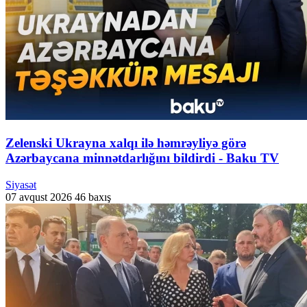
Zelenski Ukrayna xalqı ilə həmrəyliyə görə
Azərbaycana minnətdarlığını bildirdi - Baku TV
Siyasət
07 avqust 2026
46 baxış