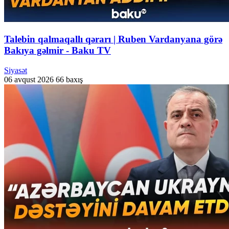
Talebin qalmaqallı qərarı | Ruben Vardanyana görə
Bakıya gəlmir - Baku TV
Siyasət
06 avqust 2026
66 baxış