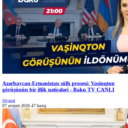
Azərbaycan-Ermənistan sülh prosesi: Vaşinqton
görüşünün bir illik nəticələri - Baku TV CANLI
Siyasət
07 avqust 2026
47 baxış