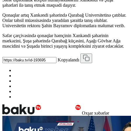
şəhərləri ilə tanış etmək məqsədi daşıyır.
Qonaqlar artıq Xankəndi şəhərində Qarabağ Universitetinə çatıblar.
Onlar təhsil müəssisəsində yaradılan şəraitlə tanış olublar.
Universitetin rektoru Şahin Bayramov diplomatlara məlumat verib.
Səfər çərçivəsində qonaqlar həmçinin Xankəndi şəhərinin
mərkəzini, Şuşa şəhərində Qarabağ küçəsini, Aşağı Gövhər Ağa
məscidini və Şuşada birinci yaşayış kompleksini ziyarət edəcəklər.
Kopyalandı
Oxşar xəbərlər