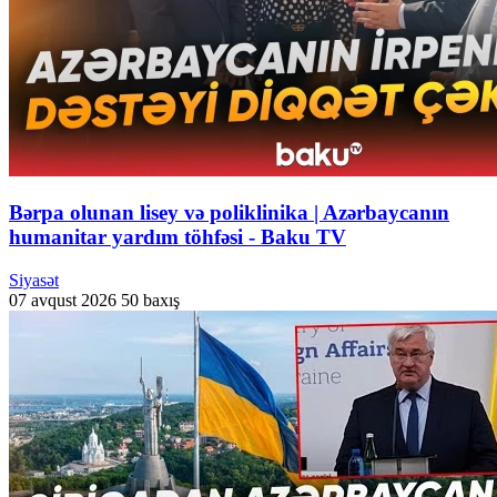
Bərpa olunan lisey və poliklinika | Azərbaycanın
humanitar yardım töhfəsi - Baku TV
Siyasət
07 avqust 2026
50 baxış