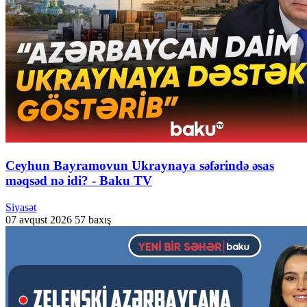
Ceyhun Bayramovun Ukraynaya səfərində əsas
məqsəd nə idi? - Baku TV
Siyasət
07 avqust 2026
57 baxış