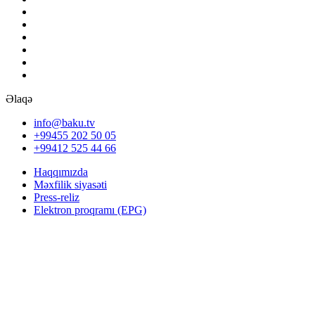
Əlaqə
info@baku.tv
+99455 202 50 05
+99412 525 44 66
Haqqımızda
Məxfilik siyasəti
Press-reliz
Elektron proqramı (EPG)