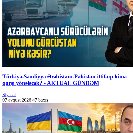
Türkiyə-Səudiyyə Ərəbistanı-Pakistan ittifaqı kimə
qarşı yönələcək? - AKTUAL GÜNDƏM
Siyasət
07 avqust 2026
47 baxış