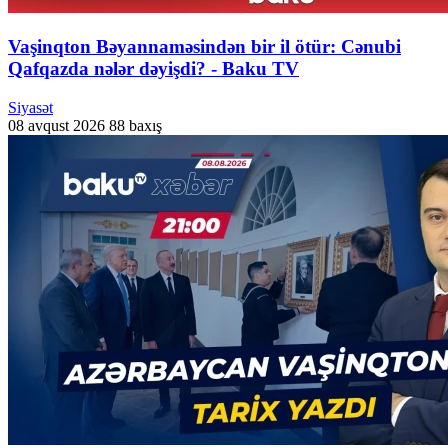
Vaşinqton Bəyannaməsindən bir il ötür: Cənubi
Qafqazda nələr dəyişdi? - Baku TV
Siyasət
08 avqust 2026
88 baxış