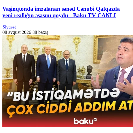
Vaşinqtonda imzalanan sənəd Cənubi Qafqazda
yeni reallığın əsasını qoydu - Baku TV CANLI
Siyasət
08 avqust 2026
88 baxış