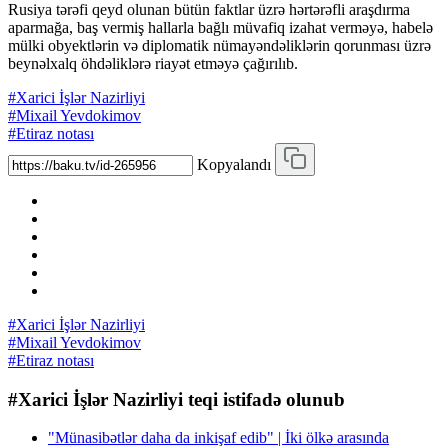
Rusiya tərəfi qeyd olunan bütün faktlar üzrə hərtərəfli araşdırma
aparmağa, baş vermiş hallarla bağlı müvafiq izahat verməyə, habelə
mülki obyektlərin və diplomatik nümayəndəliklərin qorunması üzrə
beynəlxalq öhdəliklərə riayət etməyə çağırılıb.
#Xarici İşlər Nazirliyi
#Mixail Yevdokimov
#Etiraz notası
Kopyalandı
#Xarici İşlər Nazirliyi
#Mixail Yevdokimov
#Etiraz notası
#Xarici İşlər Nazirliyi teqi istifadə olunub
"Münasibətlər daha da inkişaf edib" | İki ölkə arasında