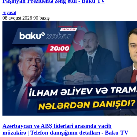
Paşinyan Prezidentə zəng etdi - Baku TV
Siyasət
08 avqust 2026
90 baxış
Azərbaycan və ABŞ liderləri arasında vacib
müzakirə | Telefon danışığının detalları - Baku TV