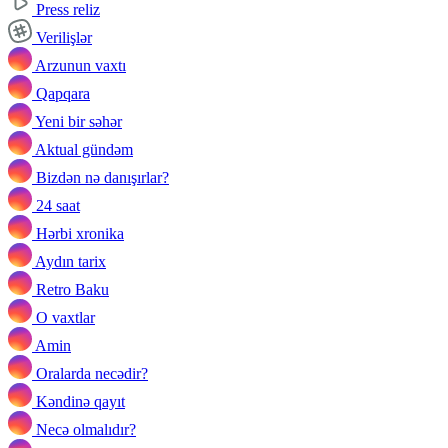
Press reliz
Verilişlər
Arzunun vaxtı
Qapqara
Yeni bir səhər
Aktual gündəm
Bizdən nə danışırlar?
24 saat
Hərbi xronika
Aydın tarix
Retro Baku
O vaxtlar
Amin
Oralarda necədir?
Kəndinə qayıt
Necə olmalıdır?