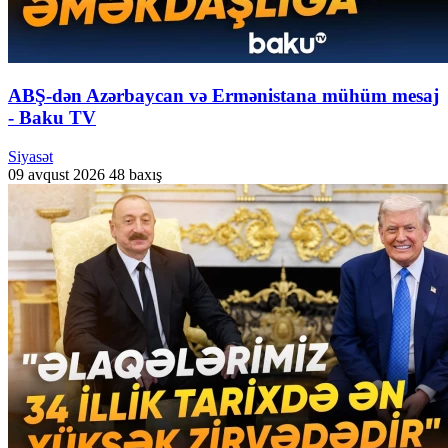
ABŞ-dən Azərbaycan və Ermənistana mühüm mesaj
- Baku TV
Siyasət
09 avqust 2026
48 baxış