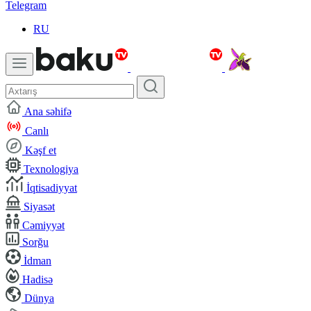
Telegram
RU
Ana səhifə
Canlı
Kəşf et
Texnologiya
İqtisadiyyat
Siyasət
Cəmiyyət
Sorğu
İdman
Hadisə
Dünya