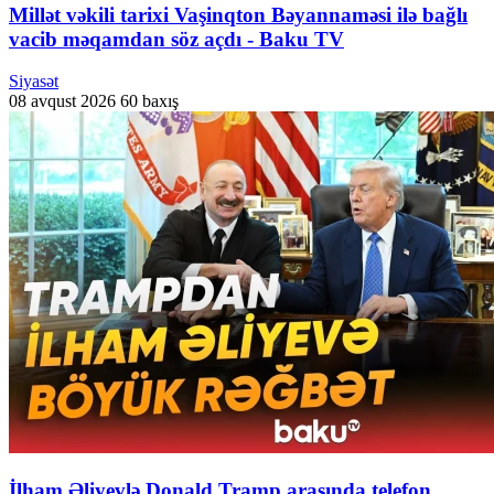
Millət vəkili tarixi Vaşinqton Bəyannaməsi ilə bağlı
vacib məqamdan söz açdı - Baku TV
Siyasət
08 avqust 2026
60 baxış
İlham Əliyevlə Donald Tramp arasında telefon