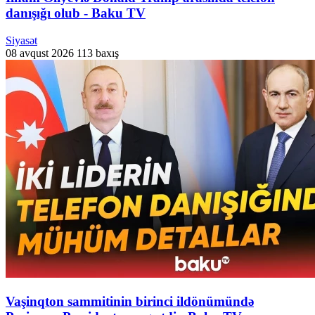
danışığı olub - Baku TV
Siyasət
08 avqust 2026
113 baxış
Vaşinqton sammitinin birinci ildönümündə