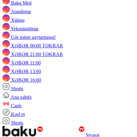
Baku Med
Araşdırma
Xülasə
Yekunlaşdıraq
Gör nələri qaytarmışıq!
XƏBƏR 00:00 TƏKRAR
XƏBƏR 21:00 TƏKRAR
XƏBƏR 11:00
XƏBƏR 13:00
XƏBƏR 16:00
Shorts
Ana səhifə
Canlı
Kəşf et
Shorts
Siyasət