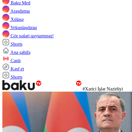
Baku Med
Araşdırma
Xülasə
Yekunlaşdıraq
Gör nələri qaytarmışıq!
Shorts
Ana səhifə
Canlı
Kəşf et
Shorts
#Xarici İşlər Nazirliyi