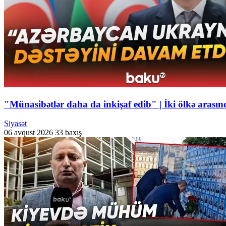
"Münasibətlər daha da inkişaf edib" | İki ölkə arasın
Siyasət
06 avqust 2026
33 baxış