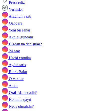
Press reliz
Verilişlər
Arzunun vaxtı
Qapqara
Yeni bir səhər
Aktual gündəm
Bizdən nə danışırlar?
24 saat
Hərbi xronika
Aydın tarix
Retro Baku
O vaxtlar
Amin
Oralarda necədir?
Kəndinə qayıt
Necə olmalıdır?