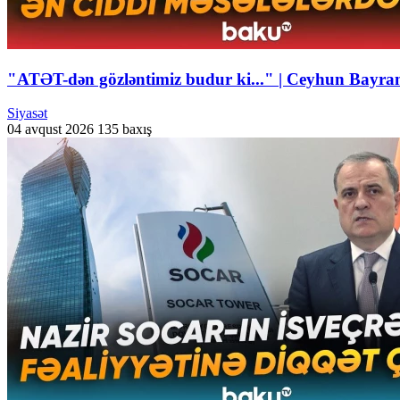
"ATƏT-dən gözləntimiz budur ki..." | Ceyhun Bayr
Siyasət
04 avqust 2026
135 baxış