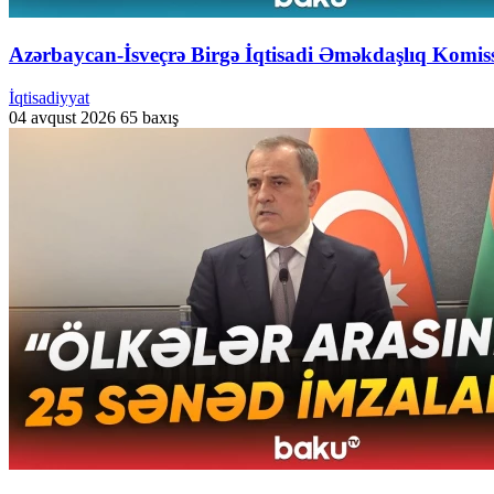
Azərbaycan-İsveçrə Birgə İqtisadi Əməkdaşlıq Komissi
İqtisadiyyat
04 avqust 2026
65 baxış