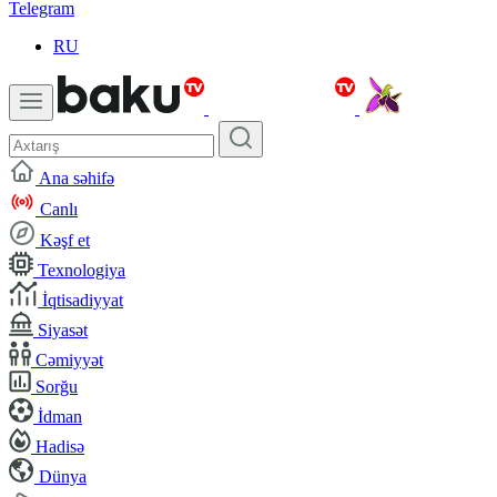
Telegram
RU
Ana səhifə
Canlı
Kəşf et
Texnologiya
İqtisadiyyat
Siyasət
Cəmiyyət
Sorğu
İdman
Hadisə
Dünya