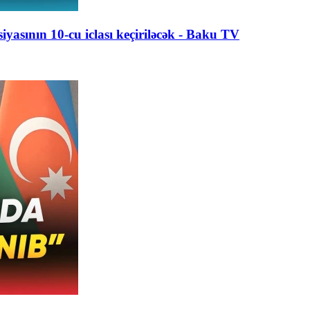
yasının 10-cu iclası keçiriləcək - Baku TV