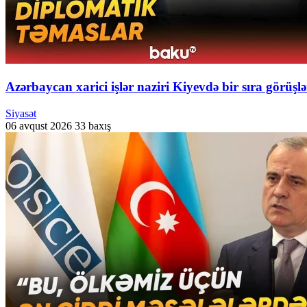
Azərbaycan xarici işlər naziri Kiyevdə bir sıra görüşl
Siyasət
06 avqust 2026
33 baxış