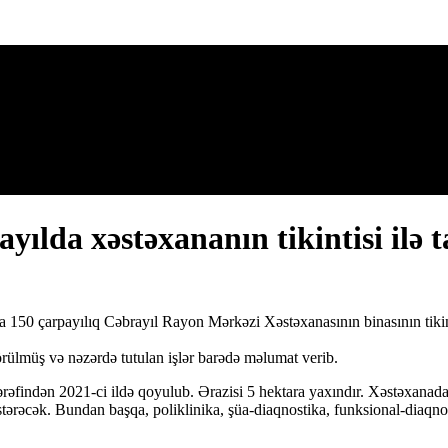
yılda xəstəxananın tikintisi ilə 
150 çarpayılıq Cəbrayıl Rayon Mərkəzi Xəstəxanasının binasının tikintis
rülmüş və nəzərdə tutulan işlər barədə məlumat verib.
rəfindən 2021-ci ildə qoyulub. Ərazisi 5 hektara yaxındır. Xəstəxanada 
tərəcək. Bundan başqa, poliklinika, şüa-diaqnostika, funksional-diaqnosti