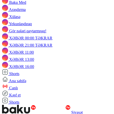
Baku Med
Araşdırma
Xülasə
Yekunlaşdıraq
Gör nələri qaytarmışıq!
XƏBƏR 00:00 TƏKRAR
XƏBƏR 21:00 TƏKRAR
XƏBƏR 11:00
XƏBƏR 13:00
XƏBƏR 16:00
Shorts
Ana səhifə
Canlı
Kəşf et
Shorts
Siyasət