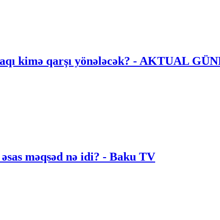
ttifaqı kimə qarşı yönələcək? - AKTUAL G
əsas məqsəd nə idi? - Baku TV