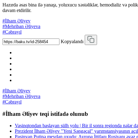
Hazırda əsas bina ilə yanaşı, yoluxucu xəstəliklər, hemodializ və poli
davam etdirilir.
#İlham Əliyev
#Mehriban Əliyeva
#Cəbrayıl
Kopyalandı
#İlham Əliyev
#Mehriban Əliyeva
#Cəbrayıl
#İlham Əliyev teqi istifadə olunub
Vaşinqtondan başlayan sülh yolu | Bir il sonra regionda nələr 
Prezident İlham Əliyev "Yeni Səngəçal" yarımstansiyasının açıl
Paşinyan Putinə meydan oxudu: Avropa İttifaqı Rusiyanı ə