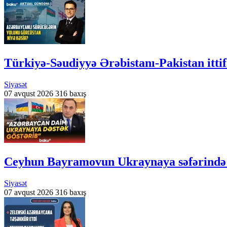
Türkiyə-Səudiyyə Ərəbistanı-Pakistan i
Siyasət
07 avqust 2026
316 baxış
Ceyhun Bayramovun Ukraynaya səfərində 
Siyasət
07 avqust 2026
316 baxış