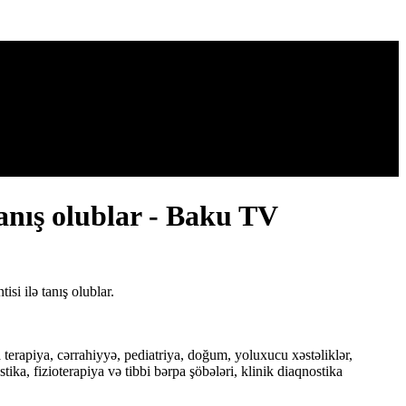
tanış olublar - Baku TV
i ilə tanış olublar.
terapiya, cərrahiyyə, pediatriya, doğum, yoluxucu xəstəliklər,
ka, fizioterapiya və tibbi bərpa şöbələri, klinik diaqnostika