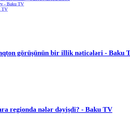
yev - Baku TV
ku TV
nqton görüşünün bir illik nəticələri - Bak
onra regionda nələr dəyişdi? - Baku TV