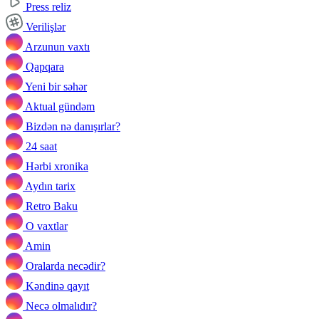
Press reliz
Verilişlər
Arzunun vaxtı
Qapqara
Yeni bir səhər
Aktual gündəm
Bizdən nə danışırlar?
24 saat
Hərbi xronika
Aydın tarix
Retro Baku
O vaxtlar
Amin
Oralarda necədir?
Kəndinə qayıt
Necə olmalıdır?