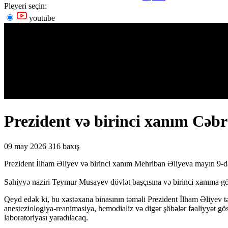
Pleyeri seçin:
youtube
Prezident və birinci xanım Cəbra
09 may 2026
316 baxış
Prezident İlham Əliyev və birinci xanım Mehriban Əliyeva mayın 9-da 
Səhiyyə naziri Teymur Musayev dövlət başçısına və birinci xanıma gö
Qeyd edək ki, bu xəstəxana binasının təməli Prezident İlham Əliyev tə
anesteziologiya-reanimasiya, hemodializ və digər şöbələr fəaliyyət gös
laboratoriyası yaradılacaq.