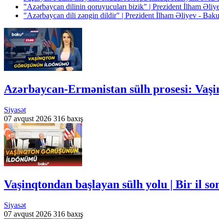
"Azərbaycan dilinin qoruyucuları bizik" | Prezident İlham Əli
"Azərbaycan dili zəngin dildir" | Prezident İlham Əliyev - Ba
Azərbaycan-Ermənistan sülh prosesi: Vaşi
Siyasət
07 avqust 2026
316 baxış
Vaşinqtondan başlayan sülh yolu | Bir il s
Siyasət
07 avqust 2026
316 baxış