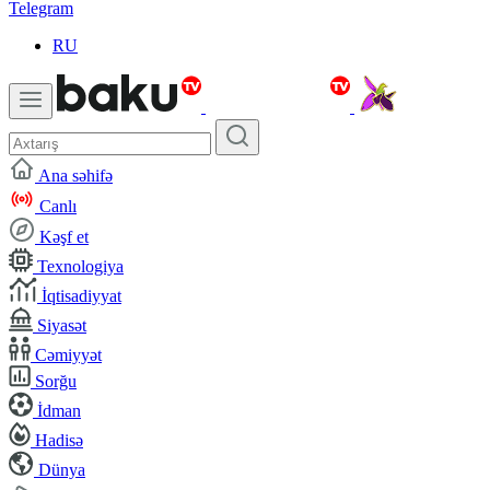
Telegram
RU
Ana səhifə
Canlı
Kəşf et
Texnologiya
İqtisadiyyat
Siyasət
Cəmiyyət
Sorğu
İdman
Hadisə
Dünya