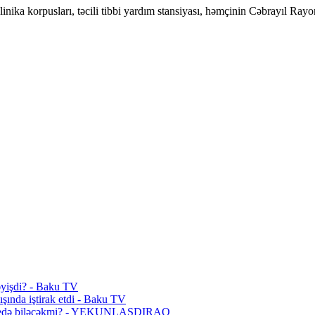
klinika korpusları, təcili tibbi yardım stansiyası, həmçinin Cəbrayıl R
dəyişdi? - Baku TV
ışında iştirak etdi - Baku TV
vəz edə biləcəkmi? - YEKUNLAŞDIRAQ