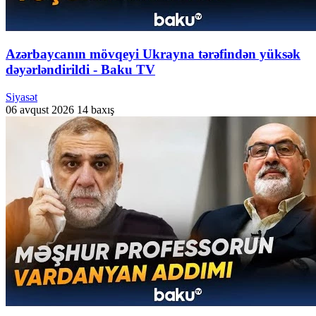
Azərbaycanın mövqeyi Ukrayna tərəfindən yüksək
dəyərləndirildi - Baku TV
Siyasət
06 avqust 2026
14 baxış