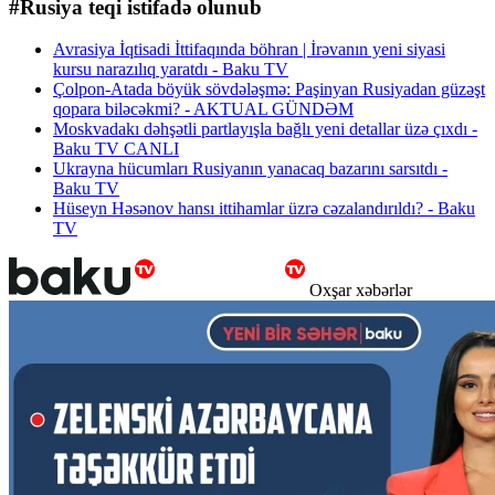
#Rusiya teqi istifadə olunub
Avrasiya İqtisadi İttifaqında böhran | İrəvanın yeni siyasi
kursu narazılıq yaratdı - Baku TV
Çolpon-Atada böyük sövdələşmə: Paşinyan Rusiyadan güzəşt
qopara biləcəkmi? - AKTUAL GÜNDƏM
Moskvadakı dəhşətli partlayışla bağlı yeni detallar üzə çıxdı -
Baku TV CANLI
Ukrayna hücumları Rusiyanın yanacaq bazarını sarsıtdı -
Baku TV
Hüseyn Həsənov hansı ittihamlar üzrə cəzalandırıldı? - Baku
TV
Oxşar xəbərlər