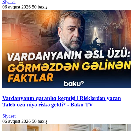
Siyasət
06 avqust 2026
50 baxış
Vardanyanın qaranlıq keçmişi | Risklərdən yazan
Taleb özü niyə riskə getdi? - Baku TV
Siyasət
06 avqust 2026
50 baxış