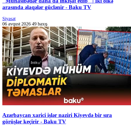
"Münasibətlər daha da inkişaf edib" | İki ölkə
arasında əlaqələr güclənir - Baku TV
Siyasət
06 avqust 2026
49 baxış
Azərbaycan xarici işlər naziri Kiyevdə bir sıra
görüşlər keçirir - Baku TV