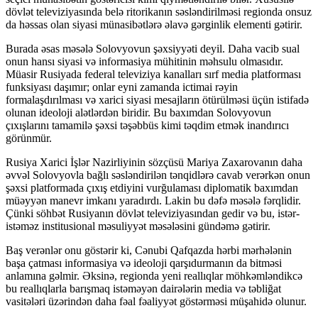
dövlət televiziyasında belə ritorikanın səsləndirilməsi regionda onsuz
da həssas olan siyasi münasibətlərə əlavə gərginlik elementi gətirir.
Burada əsas məsələ Solovyovun şəxsiyyəti deyil. Daha vacib sual
onun hansı siyasi və informasiya mühitinin məhsulu olmasıdır.
Müasir Rusiyada federal televiziya kanalları sırf media platforması
funksiyası daşımır; onlar eyni zamanda ictimai rəyin
formalaşdırılması və xarici siyasi mesajların ötürülməsi üçün istifadə
olunan ideoloji alətlərdən biridir. Bu baxımdan Solovyovun
çıxışlarını tamamilə şəxsi təşəbbüs kimi təqdim etmək inandırıcı
görünmür.
Rusiya Xarici İşlər Nazirliyinin sözçüsü Mariya Zaxarovanın daha
əvvəl Solovyovla bağlı səsləndirilən tənqidlərə cavab verərkən onun
şəxsi platformada çıxış etdiyini vurğulaması diplomatik baxımdan
müəyyən manevr imkanı yaradırdı. Lakin bu dəfə məsələ fərqlidir.
Çünki söhbət Rusiyanın dövlət televiziyasından gedir və bu, istər-
istəməz institusional məsuliyyət məsələsini gündəmə gətirir.
Baş verənlər onu göstərir ki, Cənubi Qafqazda hərbi mərhələnin
başa çatması informasiya və ideoloji qarşıdurmanın da bitməsi
anlamına gəlmir. Əksinə, regionda yeni reallıqlar möhkəmləndikcə
bu reallıqlarla barışmaq istəməyən dairələrin media və təbliğat
vasitələri üzərindən daha fəal fəaliyyət göstərməsi müşahidə olunur.