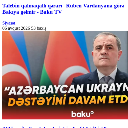
Talebin qalmaqallı qərarı | Ruben Vardanyana görə
Bakıya gəlmir - Baku TV
Siyasət
06 avqust 2026
53 baxış