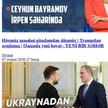
Hörmüz məsələsi gündəmdən düşmür | Trampdan
açıqlama | Qəzzada yeni həyat - YENİ BİR SƏHƏR
Siyasət
07 avqust 2026
27 baxış