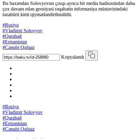
Bu baxımdan Solovyovun çıxışı ayrıca bir media hadisəsindən daha
çox davam edən geosiyasi rəqabətin informasiya müstəvisindəki
təzahürü kimi qiymətləndirilməlidir.
#Rusiya
#Vladimir Solovyov
#Qarabağ
#Ermənistan
#Cənubi Qafqaz
Kopyalandı
#Rusiya
#Vladimir Solovyov
#Qarabağ
#Ermənistan
#Cənubi Qafqaz