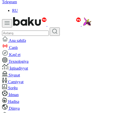
Telegram
RU
Ana səhifə
Canlı
Kəşf et
Texnologiya
İqtisadiyyat
Siyasət
Cəmiyyət
Sorğu
İdman
Hadisə
Dünya