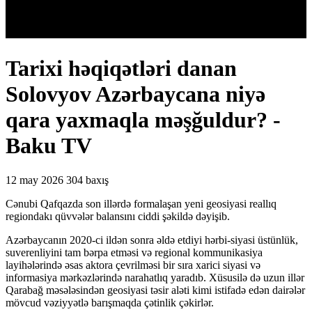
Tarixi həqiqətləri danan
Solovyov Azərbaycana niyə
qara yaxmaqla məşğuldur? -
Baku TV
12 may 2026
304 baxış
Cənubi Qafqazda son illərdə formalaşan yeni geosiyasi reallıq
regiondakı qüvvələr balansını ciddi şəkildə dəyişib.
Azərbaycanın 2020-ci ildən sonra əldə etdiyi hərbi-siyasi üstünlük,
suverenliyini tam bərpa etməsi və regional kommunikasiya
layihələrində əsas aktora çevrilməsi bir sıra xarici siyasi və
informasiya mərkəzlərində narahatlıq yaradıb. Xüsusilə də uzun illər
Qarabağ məsələsindən geosiyasi təsir aləti kimi istifadə edən dairələr
mövcud vəziyyətlə barışmaqda çətinlik çəkirlər.