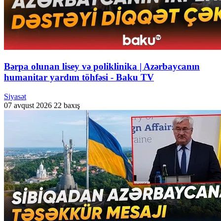
Bərpa olunan lisey və poliklinika | Azərbaycanın
humanitar yardım töhfəsi - Baku TV
Siyasət
07 avqust 2026
22 baxış