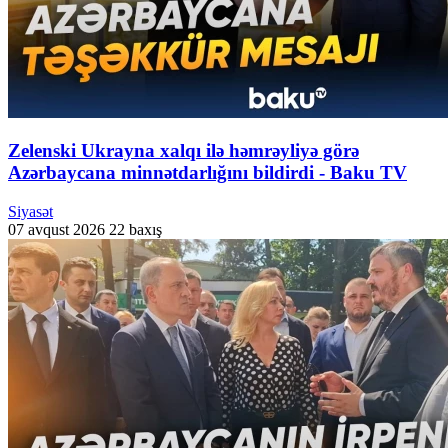
Zelenski Ukrayna xalqı ilə həmrəyliyə görə
Azərbaycana minnətdarlığını bildirdi - Baku TV
Siyasət
07 avqust 2026
22 baxış