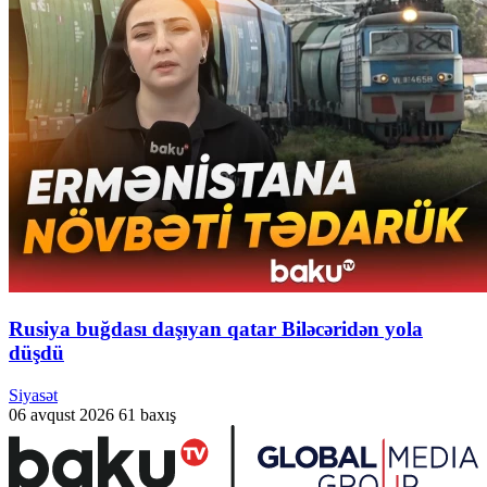
Rusiya buğdası daşıyan qatar Biləcəridən yola
düşdü
Siyasət
06 avqust 2026
61 baxış