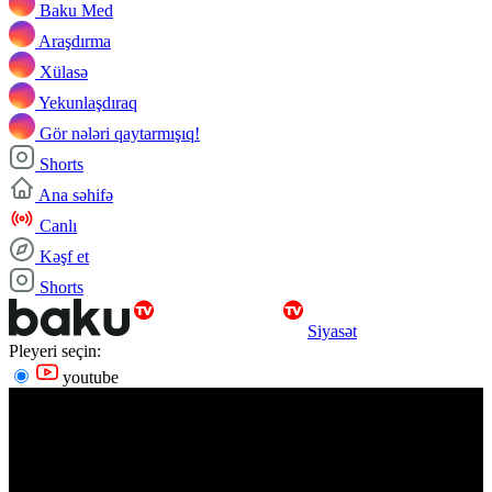
Baku Med
Araşdırma
Xülasə
Yekunlaşdıraq
Gör nələri qaytarmışıq!
Shorts
Ana səhifə
Canlı
Kəşf et
Shorts
Siyasət
Pleyeri seçin:
youtube