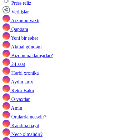
Press reliz
Verilişlər
Arzunun vaxtı
Qapqara
Yeni bir səhər
Aktual gündəm
Bizdən nə danışırlar?
24 saat
Hərbi xronika
Aydın tarix
Retro Baku
O vaxtlar
Amin
Oralarda necədir?
Kəndinə qayıt
Necə olmalıdır?