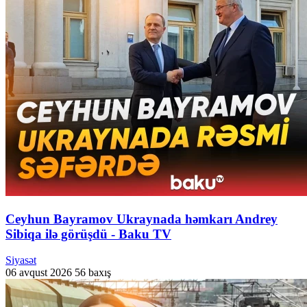
Ceyhun Bayramov Ukraynada həmkarı Andrey
Sibiqa ilə görüşdü - Baku TV
Siyasət
06 avqust 2026
56 baxış