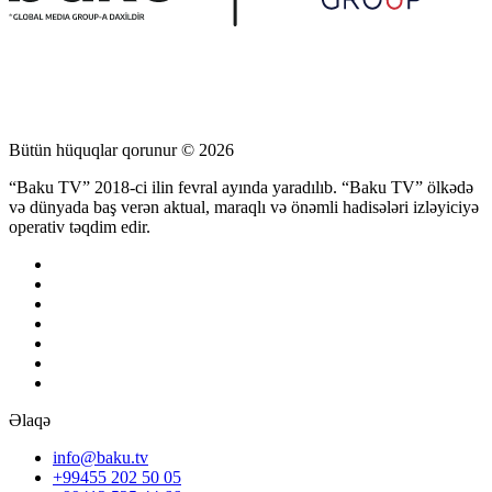
Bütün hüquqlar qorunur © 2026
“Baku TV” 2018-ci ilin fevral ayında yaradılıb. “Baku TV” ölkədə
və dünyada baş verən aktual, maraqlı və önəmli hadisələri izləyiciyə
operativ təqdim edir.
Əlaqə
info@baku.tv
+99455 202 50 05