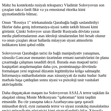
Məhz bu kontekstdə rusiyalı teleaparıcı Vladimir Solovyovun son
çıxışları təkcə fərdi fikir və ya emosional ritorika kimi
qiymətləndirilə bilməz.
Onun “Rossiya 1” telekanalında Qarabağla bağlı səsləndirdiyi
fikirlər daha geniş informasiya-siyasi xəttin tərkib hissəsi kimi
görünür. Çünki Solovyov uzun illərdir Rusiyada dövlətə yaxın
media platformalarının əsas ideoloji simalarından biri hesab olunur
və onun çıxışları əksər hallarda müəyyən siyasi atmosferin
indikatoru kimi qəbul edilir.
Solovyovun Qarabağın tarixi ilə bağlı manipulyativ yanaşması,
xüsusilə Gəncəsər monastırı üzərindən erməni narrativlərini ön plana
çıxarmağa çalışması təsadüfi deyil. Burada əsas məqsəd tarixi
həqiqətləri araşdırmaqdan daha çox, postmünaqişə dövründə
formalaşan yeni regional düzənin legitimliyinə kölgə salmaqdır.
İnformasiya müharibələrinin əsas xüsusiyyəti də məhz budur: hərbi
mərhələ başa çatdıqdan sonra siyasi və psixoloji təsir vasitələri
aktivləşdirilir.
Daha diqqətçəkən məqam isə Solovyovun ASALA terror təşkilatı ilə
əlaqələri olmuş Monte Melkonyanı “qəhrəman” kimi təqdim
etməsidir. Bu cür yanaşma təkcə Azərbaycana qarşı qərəzli
münasibət deyil, eyni zamanda terror və siyasi zorakılıq məsələlərinə
seçici münasibətin göstəricisi kimi qiymətləndirilə bilər. Xüsusilə