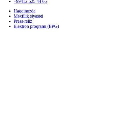
+99412 525 44 66
Haqqımızda
Məxfilik siyasəti
Press-reliz
Elektron proqramı (EPG)