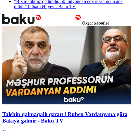
"Bizim dilimiz qədimdir, 50 milyondan çox insan üçün ana
dilidir" | İlham Əliyev - Baku TV
Oxşar xəbərlər
Talebin qalmaqallı qərarı | Ruben Vardanyana görə
Bakıya gəlmir - Baku TV