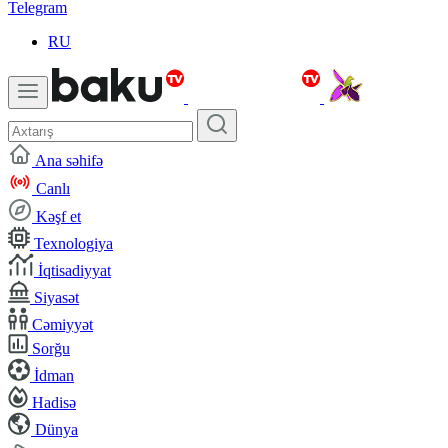
Telegram
RU
Ana səhifə
Canlı
Kəşf et
Texnologiya
İqtisadiyyat
Siyasət
Cəmiyyət
Sorğu
İdman
Hadisə
Dünya