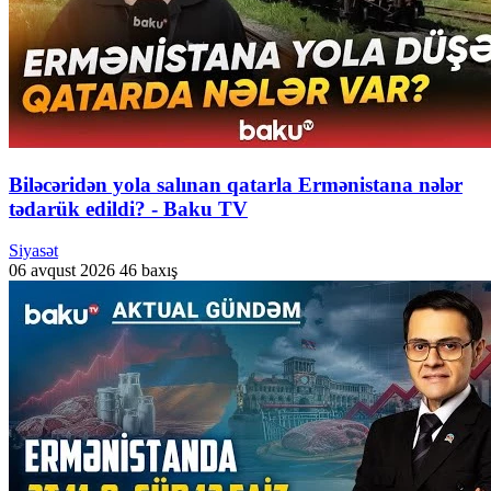
Biləcəridən yola salınan qatarla Ermənistana nələr
tədarük edildi? - Baku TV
Siyasət
06 avqust 2026
46 baxış