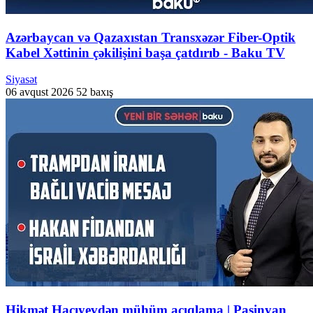
Azərbaycan və Qazaxıstan Transxəzər Fiber-Optik
Kabel Xəttinin çəkilişini başa çatdırıb - Baku TV
Siyasət
06 avqust 2026
52 baxış
Hikmət Hacıyevdən mühüm açıqlama | Paşinyan