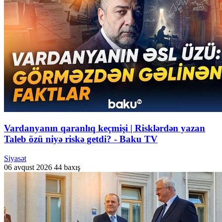
Vardanyanın qaranlıq keçmişi | Risklərdən yazan
Taleb özü niyə riskə getdi? - Baku TV
Siyasət
06 avqust 2026
44 baxış