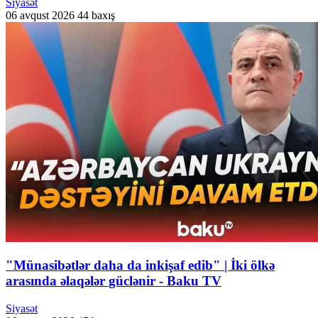
Siyasət
06 avqust 2026
44 baxış
"Münasibətlər daha da inkişaf edib" | İki ölkə
arasında əlaqələr güclənir - Baku TV
Siyasət