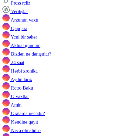
Press reliz
Verilişlər
Arzunun vaxtı
Qapqara
Yeni bir səhər
Aktual gündəm
Bizdən nə danışırlar?
24 saat
Hərbi xronika
Aydın tarix
Retro Baku
O vaxtlar
Amin
Oralarda necədir?
Kəndinə qayıt
Necə olmalıdır?