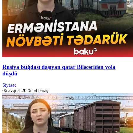
Rusiya buğdası daşıyan qatar Biləcəridən yola
düşdü
Siyasət
06 avqust 2026
54 baxış