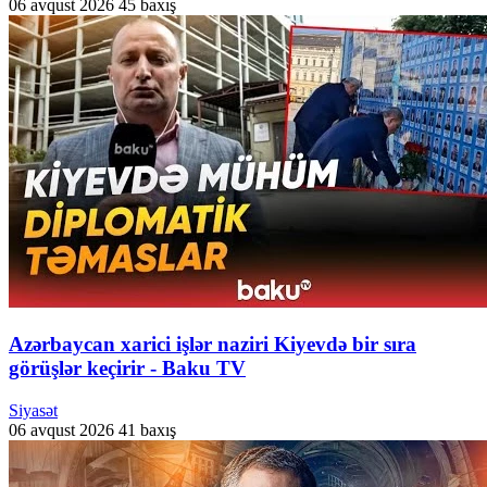
06 avqust 2026
45 baxış
Azərbaycan xarici işlər naziri Kiyevdə bir sıra
görüşlər keçirir - Baku TV
Siyasət
06 avqust 2026
41 baxış