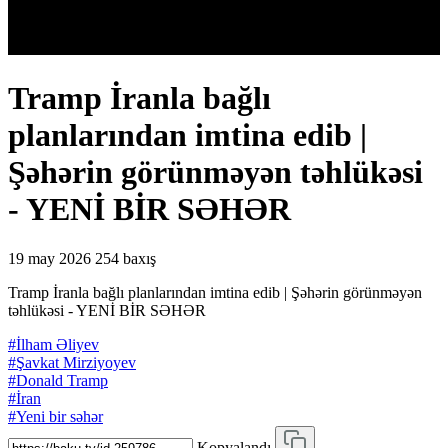
Tramp İranla bağlı
planlarından imtina edib |
Şəhərin görünməyən təhlükəsi
- YENİ BİR SƏHƏR
19 may 2026
254 baxış
Tramp İranla bağlı planlarından imtina edib | Şəhərin görünməyən
təhlükəsi - YENİ BİR SƏHƏR
#İlham Əliyev
#Şavkat Mirziyoyev
#Donald Tramp
#İran
#Yeni bir səhər
Kopyalandı