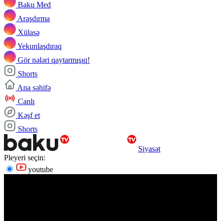
Baku Med
Araşdırma
Xülasə
Yekunlaşdıraq
Gör nələri qaytarmışıq!
Shorts
Ana səhifə
Canlı
Kəşf et
Shorts
Siyasət
Pleyeri seçin:
youtube