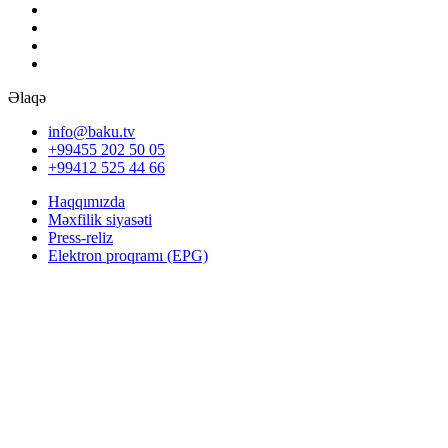
Əlaqə
info@baku.tv
+99455 202 50 05
+99412 525 44 66
Haqqımızda
Məxfilik siyasəti
Press-reliz
Elektron proqramı (EPG)