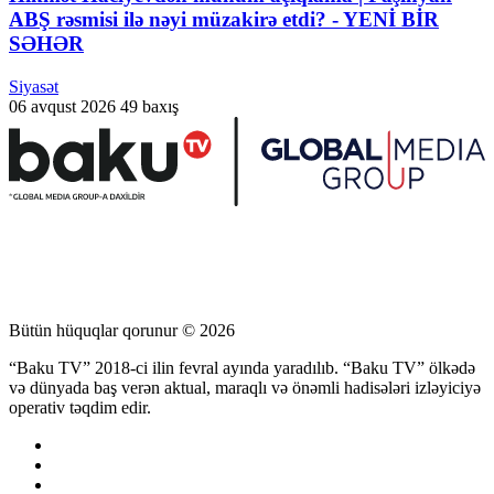
ABŞ rəsmisi ilə nəyi müzakirə etdi? - YENİ BİR
SƏHƏR
Siyasət
06 avqust 2026
49 baxış
Bütün hüquqlar qorunur © 2026
“Baku TV” 2018-ci ilin fevral ayında yaradılıb. “Baku TV” ölkədə
və dünyada baş verən aktual, maraqlı və önəmli hadisələri izləyiciyə
operativ təqdim edir.