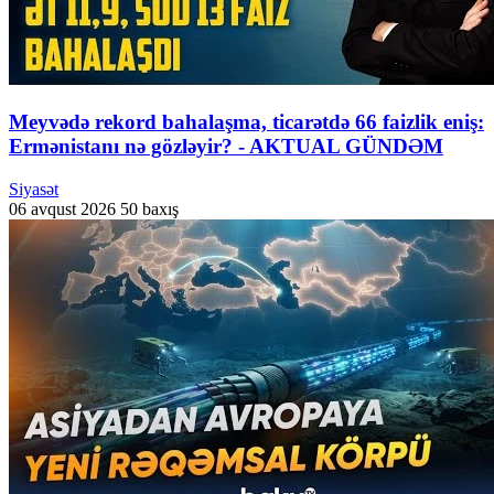
Meyvədə rekord bahalaşma, ticarətdə 66 faizlik eniş:
Ermənistanı nə gözləyir? - AKTUAL GÜNDƏM
Siyasət
06 avqust 2026
50 baxış