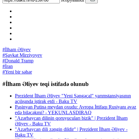
#İlham Əliyev
#Şavkat Mirziyoyev
#Donald Tramp
#İran
#Yeni bir səhər
#İlham Əliyev teqi istifadə olunub
Prezident İlham Əliyev "Yeni Səngəçal" yarımstansiyasının
açılışında iştirak etdi - Baku TV
Paşinyan Putinə meydan oxudu: Avropa İttifaqı Rusiyanı əvəz
edə biləcəkmi? - YEKUNLAŞDIRAQ
"Azərbaycan dilinin qoruyucuları bizik" | Prezident İlham
Əliyev - Baku TV
"Azərbaycan dili zəngin dildir" | Prezident İlham Əliyev -
Baku TV