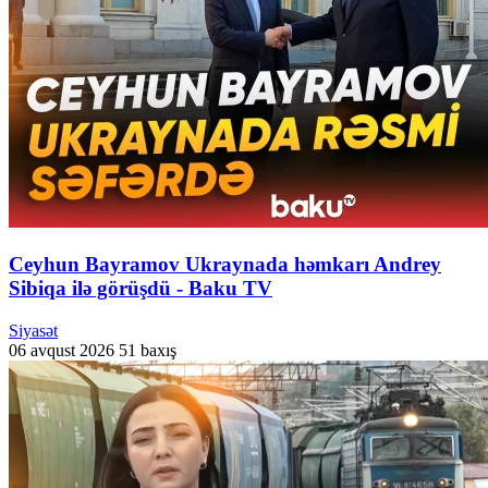
Ceyhun Bayramov Ukraynada həmkarı Andrey
Sibiqa ilə görüşdü - Baku TV
Siyasət
06 avqust 2026
51 baxış