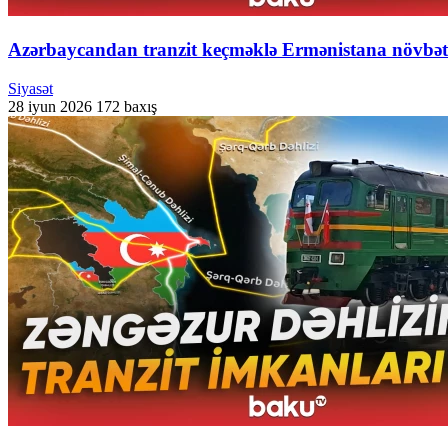
Azərbaycandan tranzit keçməklə Ermənistana növbəti
Siyasət
28 iyun 2026
172 baxış