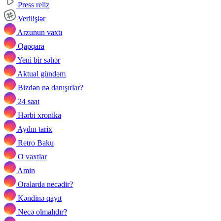
Press reliz
Verilişlər
Arzunun vaxtı
Qapqara
Yeni bir səhər
Aktual gündəm
Bizdən nə danışırlar?
24 saat
Hərbi xronika
Aydın tarix
Retro Baku
O vaxtlar
Amin
Oralarda necədir?
Kəndinə qayıt
Necə olmalıdır?