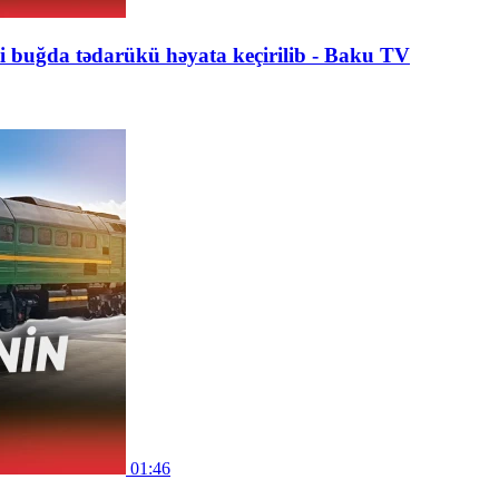
 buğda tədarükü həyata keçirilib - Baku TV
01:46