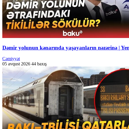
Dəmir yolunun kənarında yaşayanların nəzərinə | Ye
Cəmiyyət
05 avqust 2026
44 baxış