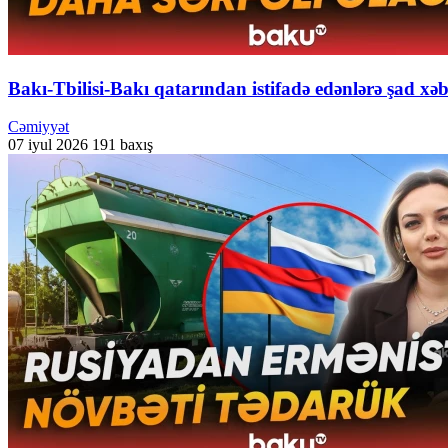
Bakı-Tbilisi-Bakı qatarından istifadə edənlərə şad xə
Cəmiyyət
07 iyul 2026
191 baxış