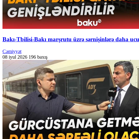
Bakı-Tbilisi-Bakı marşrutu üzrə sərnişinlərə daha ucuz
Cəmiyyət
08 iyul 2026
196 baxış