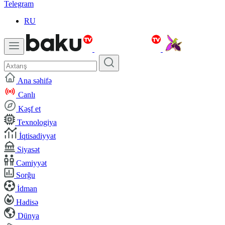
Telegram
RU
Ana səhifə
Canlı
Kəşf et
Texnologiya
İqtisadiyyat
Siyasət
Cəmiyyət
Sorğu
İdman
Hadisə
Dünya