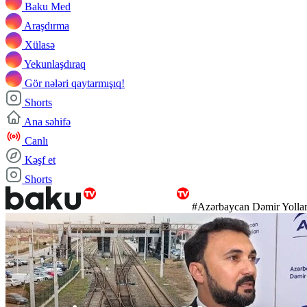
Baku Med
Araşdırma
Xülasə
Yekunlaşdıraq
Gör nələri qaytarmışıq!
Shorts
Ana səhifə
Canlı
Kəşf et
Shorts
#Azərbaycan Dəmir Yollar