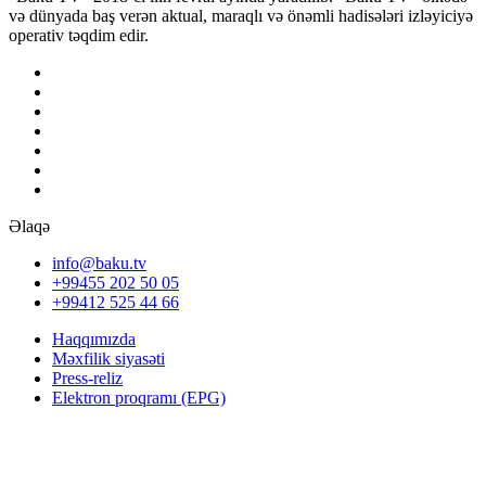
və dünyada baş verən aktual, maraqlı və önəmli hadisələri izləyiciyə
operativ təqdim edir.
Əlaqə
info@baku.tv
+99455 202 50 05
+99412 525 44 66
Haqqımızda
Məxfilik siyasəti
Press-reliz
Elektron proqramı (EPG)