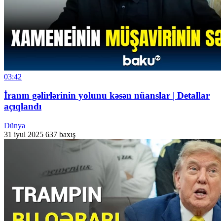
03:42
İranın gəlirlərinin yolunu kəsən nüanslar | Detallar
açıqlandı
Dünya
31 iyul 2025
637 baxış