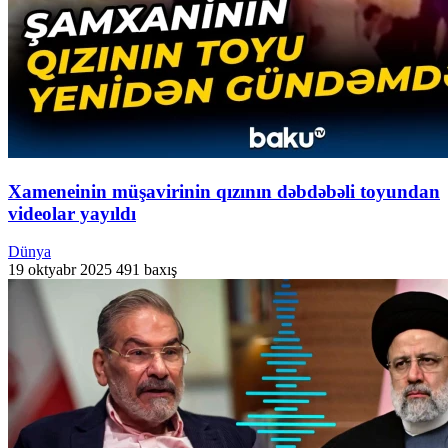
Xameneinin müşavirinin qızının dəbdəbəli toyundan
videolar yayıldı
Dünya
19 oktyabr 2025
491 baxış