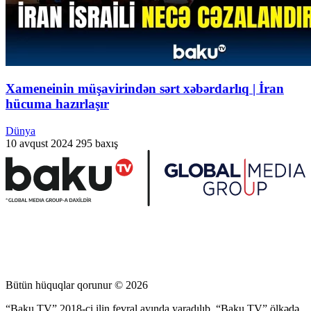
Xameneinin müşavirindən sərt xəbərdarlıq | İran
hücuma hazırlaşır
Dünya
10 avqust 2024
295 baxış
Bütün hüquqlar qorunur © 2026
“Baku TV” 2018-ci ilin fevral ayında yaradılıb. “Baku TV” ölkədə