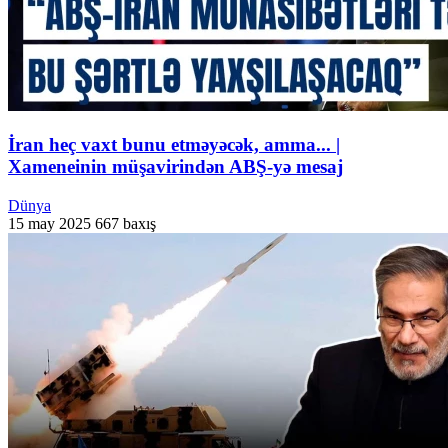
İran heç vaxt bunu etməyəcək, amma... |
Xameneinin müşavirindən ABŞ-yə mesaj
Dünya
15 may 2025
667 baxış