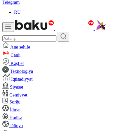
Telegram
RU
Ana səhifə
Canlı
Kəşf et
Texnologiya
İqtisadiyyat
Siyasət
Cəmiyyət
Sorğu
İdman
Hadisə
Dünya