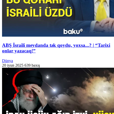
ABŞ İsraili meydanda tək qoydu, yoxsa...? | “Tarixi
onlar yazacaq!”
Dünya
20 iyun 2025
639 baxış