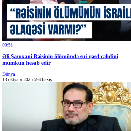
00:51
Əli Şamxani Rəisinin ölümündə sui-qəsd cəhdini
mümkün hesab edir
Dünya
13 oktyabr 2025
594 baxış