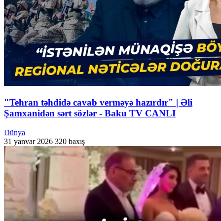
"Tehran təhdidə cavab verməyə hazırdır" | Əli
Şamxanidən sərt sözlər - Baku TV CANLI
Dünya
31 yanvar 2026
320 baxış