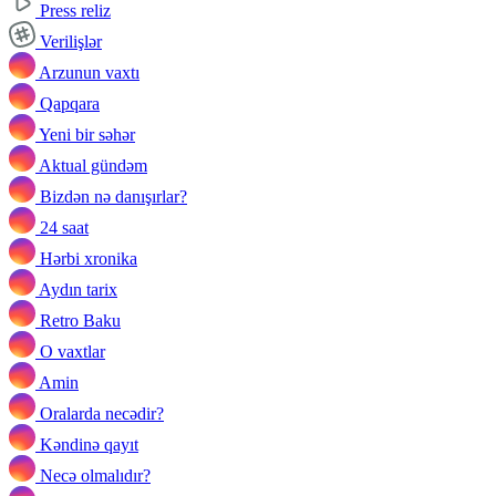
Press reliz
Verilişlər
Arzunun vaxtı
Qapqara
Yeni bir səhər
Aktual gündəm
Bizdən nə danışırlar?
24 saat
Hərbi xronika
Aydın tarix
Retro Baku
O vaxtlar
Amin
Oralarda necədir?
Kəndinə qayıt
Necə olmalıdır?