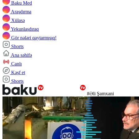
Baku Med
Araşdırma
Xülasə
Yekunlaşdıraq
Gör nələri qaytarmışıq!
Shorts
Ana səhifə
Canlı
Kəşf et
Shorts
#Əli Şamxani