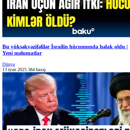
Bu yüksəkvəzifəlilər İsrailin hücumunda həlak oldu |
Yeni məlumatlar
Dünya
13 iyun 2025
384 baxış