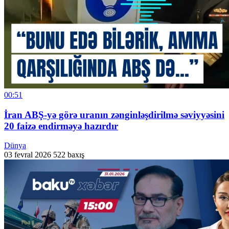
00:51
İran ABŞ-yə görə uranın zənginləşdirilmə səviyyəsini
20 faizə endirməyə hazırdır
Dünya
03 fevral 2026
522 baxış