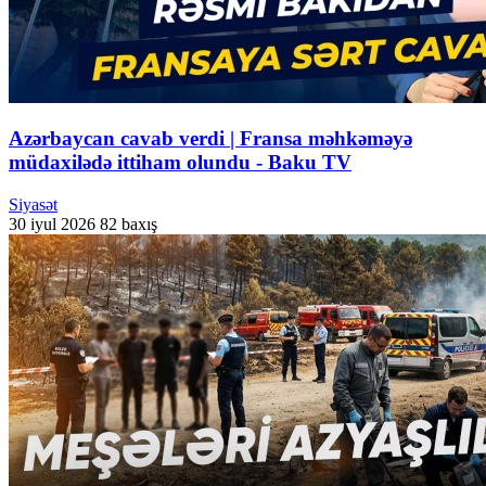
Azərbaycan cavab verdi | Fransa məhkəməyə
müdaxilədə ittiham olundu - Baku TV
Siyasət
30 iyul 2026
82 baxış