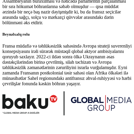
Assambleyanın buraxılması və nəticədə parlamentin parçalanması
bir sıra hökumət böhranlarına səbəb olmuşdur — qısa müddət
ərzində bir neçə baş nazir dəyişmişdir ki, bu da fransız seçicilər
arasında sağçı, solçu və mərkəzçi qüvvələr arasındakı dərin
bölünməni əks etdirir.
Beynəlxalq rolu
Fransa müdafiə və təhlükəsizlik sahəsində Avropa strateji suverenliyi
konsepsiyasını irəli sürərək müstəqil qlobal aktyor ambisiyalarını
qoruyub saxlayır. 2022-ci ildən sonra ölkə Ukraynanın əsas
dəstəkçilərindən birinə çevrilmiş, silah təchizatı və Avropa
təhlükəsizlik zəmanətlərinin zəruriliyini israrla vurğulamışdır. Eyni
zamanda Fransanın postkolonial təsir sahəsi olan Afrika ölkələri ilə
münasibətlər Sahel regionundakı antifransız əhval-ruhiyyəsi və hərbi
çevrilişlər fonunda kəskin böhran yaşayır.