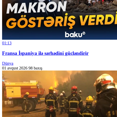
01:13
Fransa İspaniya ilə sərhədini gücləndirir
Dünya
01 avqust 2026
98 baxış