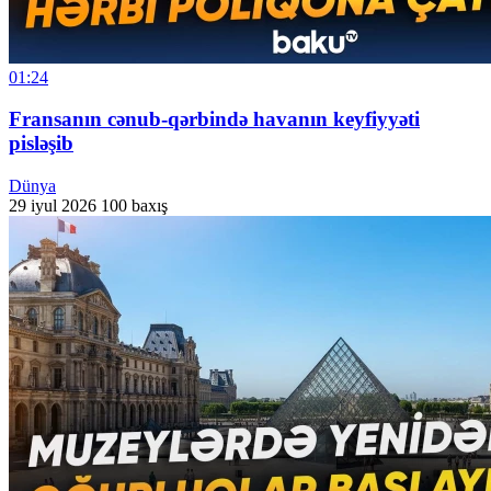
01:24
Fransanın cənub-qərbində havanın keyfiyyəti
pisləşib
Dünya
29 iyul 2026
100 baxış