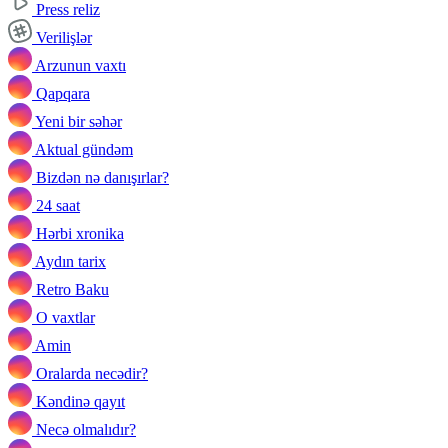
Press reliz
Verilişlər
Arzunun vaxtı
Qapqara
Yeni bir səhər
Aktual gündəm
Bizdən nə danışırlar?
24 saat
Hərbi xronika
Aydın tarix
Retro Baku
O vaxtlar
Amin
Oralarda necədir?
Kəndinə qayıt
Necə olmalıdır?