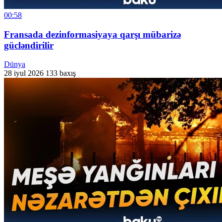
00:58
Fransada dezinformasiyaya qarşı mübarizə
gücləndirilir
Dünya
28 iyul 2026
133 baxış