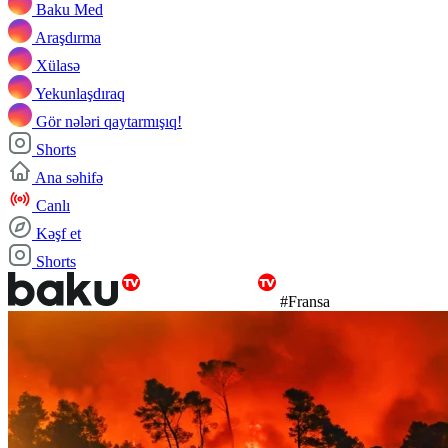
Baku Med
Araşdırma
Xülasə
Yekunlaşdıraq
Gör nələri qaytarmışıq!
Shorts
Ana səhifə
Canlı
Kəşf et
Shorts
#Fransa