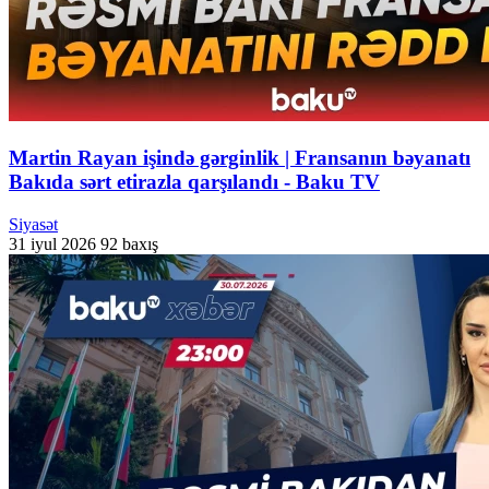
Martin Rayan işində gərginlik | Fransanın bəyanatı
Bakıda sərt etirazla qarşılandı - Baku TV
Siyasət
31 iyul 2026
92 baxış