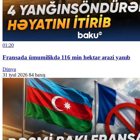
01:20
Fransada ümumilikdə 116 min hektar ərazi yanıb
Dünya
31 iyul 2026
84 baxış