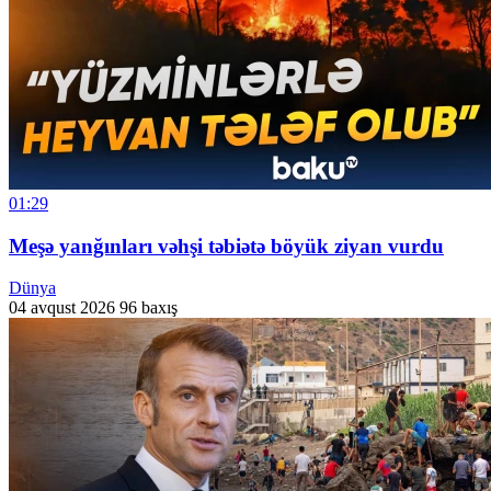
01:29
Meşə yanğınları vəhşi təbiətə böyük ziyan vurdu
Dünya
04 avqust 2026
96 baxış