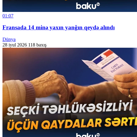
01:07
Fransada 14 minə yaxın yanğın qeydə alındı
Dünya
28 iyul 2026
118 baxış