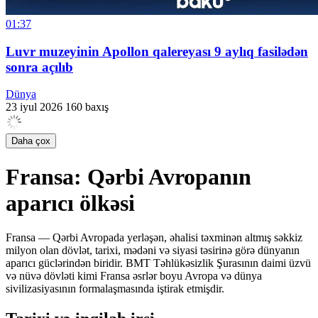
01:37
Luvr muzeyinin Apollon qalereyası 9 aylıq fasilədən
sonra açılıb
Dünya
23 iyul 2026
160 baxış
Daha çox
Fransa: Qərbi Avropanın
aparıcı ölkəsi
Fransa — Qərbi Avropada yerləşən, əhalisi təxminən altmış səkkiz
milyon olan dövlət, tarixi, mədəni və siyasi təsirinə görə dünyanın
aparıcı güclərindən biridir. BMT Təhlükəsizlik Şurasının daimi üzvü
və nüvə dövləti kimi Fransa əsrlər boyu Avropa və dünya
sivilizasiyasının formalaşmasında iştirak etmişdir.