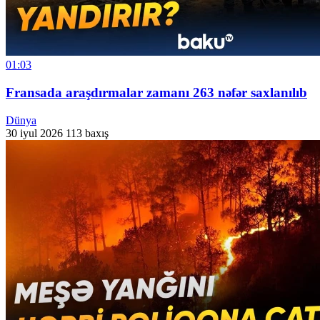
01:03
Fransada araşdırmalar zamanı 263 nəfər saxlanılıb
Dünya
30 iyul 2026
113 baxış