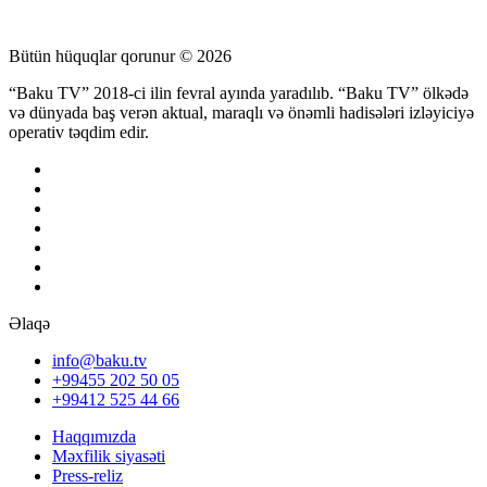
Bütün hüquqlar qorunur © 2026
“Baku TV” 2018-ci ilin fevral ayında yaradılıb. “Baku TV” ölkədə
və dünyada baş verən aktual, maraqlı və önəmli hadisələri izləyiciyə
operativ təqdim edir.
Əlaqə
info@baku.tv
+99455 202 50 05
+99412 525 44 66
Haqqımızda
Məxfilik siyasəti
Press-reliz