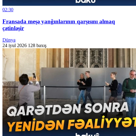
02:30
Fransada meşə yanğınlarının qarşısını almaq
çətinləşir
Dünya
24 iyul 2026
128 baxış