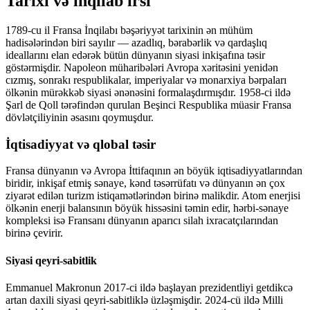
Tarixi və inqilab irsi
1789-cu il Fransa İnqilabı bəşəriyyət tarixinin ən mühüm
hadisələrindən biri sayılır — azadlıq, bərabərlik və qardaşlıq
ideallarını elan edərək bütün dünyanın siyasi inkişafına təsir
göstərmişdir. Napoleon müharibələri Avropa xəritəsini yenidən
cızmış, sonrakı respublikalar, imperiyalar və monarxiya bərpaları
ölkənin mürəkkəb siyasi ənənəsini formalaşdırmışdır. 1958-ci ildə
Şarl de Qoll tərəfindən qurulan Beşinci Respublika müasir Fransa
dövlətçiliyinin əsasını qoymuşdur.
İqtisadiyyat və qlobal təsir
Fransa dünyanın və Avropa İttifaqının ən böyük iqtisadiyyatlarından
biridir, inkişaf etmiş sənaye, kənd təsərrüfatı və dünyanın ən çox
ziyarət edilən turizm istiqamətlərindən birinə malikdir. Atom enerjisi
ölkənin enerji balansının böyük hissəsini təmin edir, hərbi-sənaye
kompleksi isə Fransanı dünyanın aparıcı silah ixracatçılarından
birinə çevirir.
Siyasi qeyri-sabitlik
Emmanuel Makronun 2017-ci ildə başlayan prezidentliyi getdikcə
artan daxili siyasi qeyri-sabitliklə üzləşmişdir. 2024-cü ildə Milli