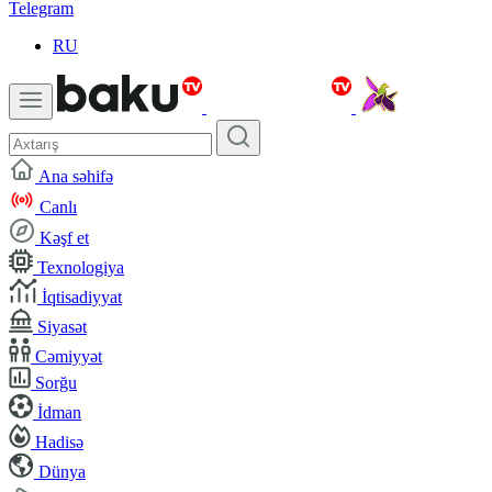
Telegram
RU
Ana səhifə
Canlı
Kəşf et
Texnologiya
İqtisadiyyat
Siyasət
Cəmiyyət
Sorğu
İdman
Hadisə
Dünya