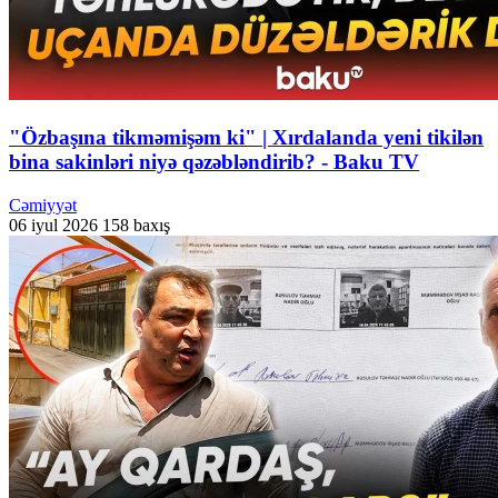
"Özbaşına tikməmişəm ki" | Xırdalanda yeni tikilən
bina sakinləri niyə qəzəbləndirib? - Baku TV
Cəmiyyət
06 iyul 2026
158 baxış