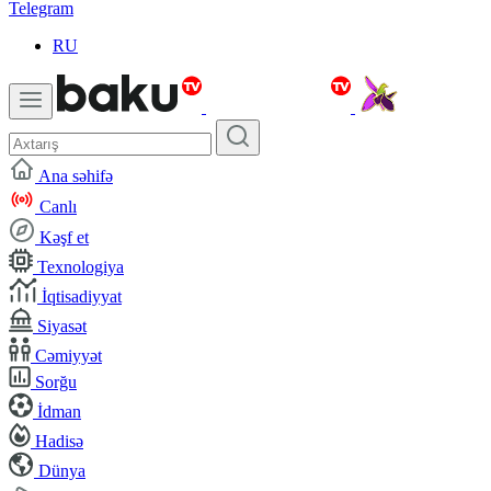
Telegram
RU
Ana səhifə
Canlı
Kəşf et
Texnologiya
İqtisadiyyat
Siyasət
Cəmiyyət
Sorğu
İdman
Hadisə
Dünya