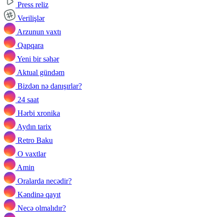
Press reliz
Verilişlər
Arzunun vaxtı
Qapqara
Yeni bir səhər
Aktual gündəm
Bizdən nə danışırlar?
24 saat
Hərbi xronika
Aydın tarix
Retro Baku
O vaxtlar
Amin
Oralarda necədir?
Kəndinə qayıt
Necə olmalıdır?