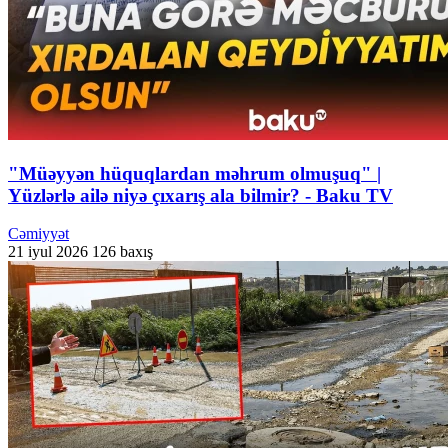
"Müəyyən hüquqlardan məhrum olmuşuq" |
Yüzlərlə ailə niyə çıxarış ala bilmir? - Baku TV
Cəmiyyət
21 iyul 2026
126 baxış