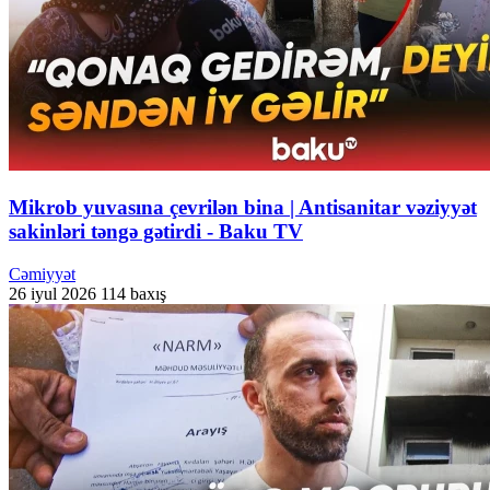
Mikrob yuvasına çevrilən bina | Antisanitar vəziyyət
sakinləri təngə gətirdi - Baku TV
Cəmiyyət
26 iyul 2026
114 baxış