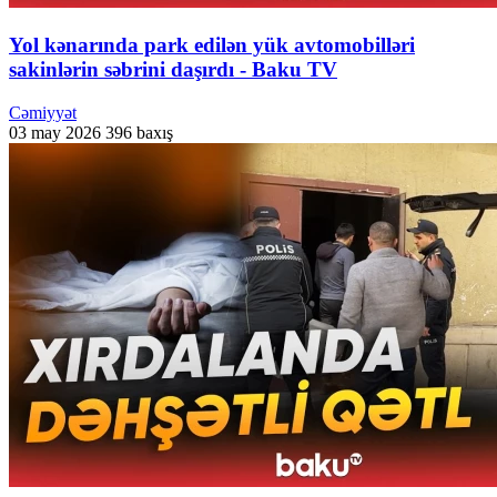
Yol kənarında park edilən yük avtomobilləri
sakinlərin səbrini daşırdı - Baku TV
Cəmiyyət
03 may 2026
396 baxış