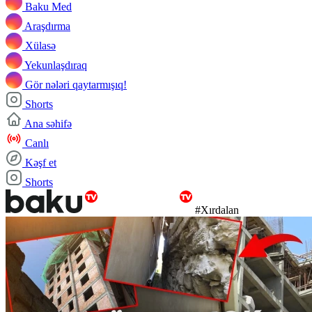
Baku Med
Araşdırma
Xülasə
Yekunlaşdıraq
Gör nələri qaytarmışıq!
Shorts
Ana səhifə
Canlı
Kəşf et
Shorts
#Xırdalan