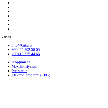
Əlaqə
info@baku.tv
+99455 202 50 05
+99412 525 44 66
Haqqımızda
Məxfilik siyasəti
Press-reliz
Elektron proqramı (EPG)