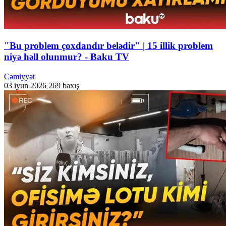
"Bu problem çoxdandır belədir" | 15 illik problem
niyə həll olunmur? - Baku TV
Cəmiyyət
03 iyun 2026
269 baxış