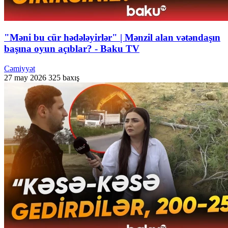
"Məni bu cür hədələyirlər" | Mənzil alan vətəndaşın
başına oyun açıblar? - Baku TV
Cəmiyyət
27 may 2026
325 baxış