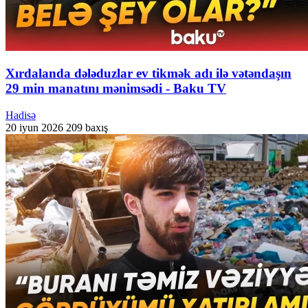
Xırdalanda dələduzlar ev tikmək adı ilə vətəndaşın
29 min manatını mənimsədi - Baku TV
Hadisə
20 iyun 2026
209 baxış