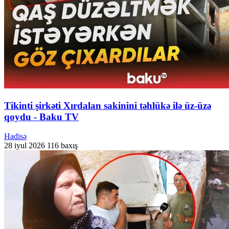
Tikinti şirkəti Xırdalan sakinini təhlükə ilə üz-üzə
qoydu - Baku TV
Hadisə
28 iyul 2026
116 baxış