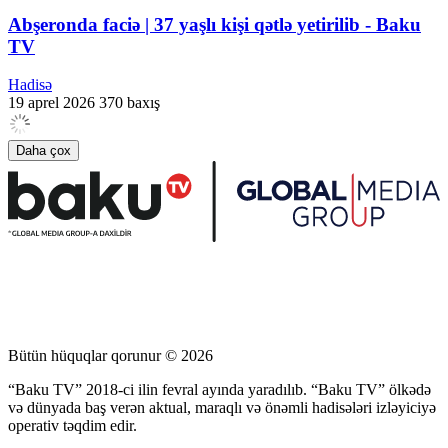
Abşeronda faciə | 37 yaşlı kişi qətlə yetirilib - Baku
TV
Hadisə
19 aprel 2026
370 baxış
Daha çox
Bütün hüquqlar qorunur © 2026
“Baku TV” 2018-ci ilin fevral ayında yaradılıb. “Baku TV” ölkədə
və dünyada baş verən aktual, maraqlı və önəmli hadisələri izləyiciyə
operativ təqdim edir.